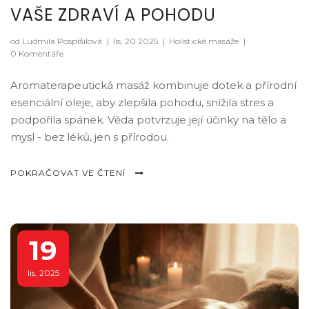
VAŠE ZDRAVÍ A POHODU
od Ludmila Pospíšilová
|
lis, 20 2025
|
Holistické masáže
|
0 Komentáře
Aromaterapeutická masáž kombinuje dotek a přírodní
esenciální oleje, aby zlepšila pohodu, snížila stres a
podpořila spánek. Věda potvrzuje její účinky na tělo a
mysl - bez léků, jen s přírodou.
POKRAČOVAT VE ČTENÍ
19
lis, 2025