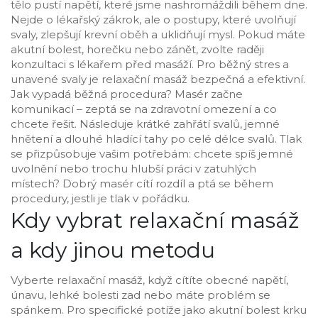
tělo pustí napětí, které jsme nashromáždili během dne.
Nejde o lékařský zákrok, ale o postupy, které uvolňují
svaly, zlepšují krevní oběh a uklidňují mysl. Pokud máte
akutní bolest, horečku nebo zánět, zvolte raději
konzultaci s lékařem před masáží. Pro běžný stres a
unavené svaly je relaxační masáž bezpečná a efektivní.
Jak vypadá běžná procedura? Masér začne
komunikací – zeptá se na zdravotní omezení a co
chcete řešit. Následuje krátké zahřátí svalů, jemné
hnětení a dlouhé hladící tahy po celé délce svalů. Tlak
se přizpůsobuje vašim potřebám: chcete spíš jemné
uvolnění nebo trochu hlubší práci v zatuhlých
místech? Dobrý masér cítí rozdíl a ptá se během
procedury, jestli je tlak v pořádku.
Kdy vybrat relaxační masáž
a kdy jinou metodu
Vyberte relaxační masáž, když cítíte obecné napětí,
únavu, lehké bolesti zad nebo máte problém se
spánkem. Pro specifické potíže jako akutní bolest krku