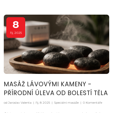
8
říj, 2025
MASÁŽ LÁVOVÝMI KAMENY -
PŘÍRODNÍ ÚLEVA OD BOLESTÍ TĚLA
od Jaroslav Valenta
|
říj, 8 2025
|
Speciální masáže
|
0 Komentáře