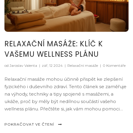
RELAXAČNÍ MASÁŽE: KLÍČ K
VAŠEMU WELLNESS PLÁNU
od Jaroslav Valenta
|
zář, 12 2024
|
Relaxační masáže
|
0 Komentáře
Relaxační masáže mohou účinně přispět ke zlepšení
fyzického i duševního zdraví. Tento článek se zaměřuje
na výhody, techniky a tipy spojené s masážemi, a
ukáže, proč by měly být nedílnou součástí vašeho
wellness plánu. Přečtěte si, jak vám mohou pomoci
zvládnout stres a zvýšit celkovou pohodu.
POKRAČOVAT VE ČTENÍ