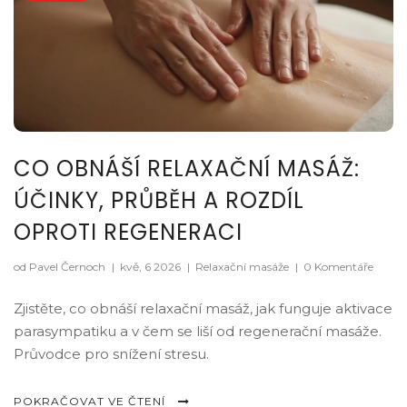
CO OBNÁŠÍ RELAXAČNÍ MASÁŽ:
ÚČINKY, PRŮBĚH A ROZDÍL
OPROTI REGENERACI
od Pavel Černoch
|
kvě, 6 2026
|
Relaxační masáže
|
0 Komentáře
Zjistěte, co obnáší relaxační masáž, jak funguje aktivace
parasympatiku a v čem se liší od regenerační masáže.
Průvodce pro snížení stresu.
POKRAČOVAT VE ČTENÍ