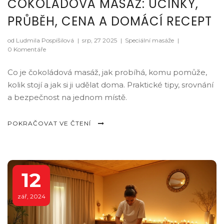
ČOKOLÁDOVÁ MASÁŽ: ÚČINKY,
PRŮBĚH, CENA A DOMÁCÍ RECEPT
od Ludmila Pospíšilová
|
srp, 27 2025
|
Speciální masáže
|
0 Komentáře
Co je čokoládová masáž, jak probíhá, komu pomůže,
kolik stojí a jak si ji udělat doma. Praktické tipy, srovnání
a bezpečnost na jednom místě.
POKRAČOVAT VE ČTENÍ
12
zář, 2024