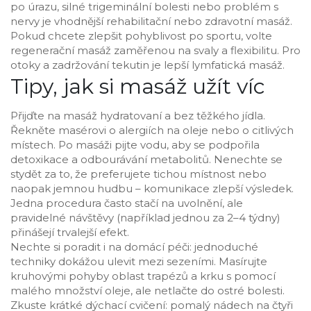
po úrazu, silné trigeminální bolesti nebo problém s
nervy je vhodnější rehabilitační nebo zdravotní masáž.
Pokud chcete zlepšit pohyblivost po sportu, volte
regenerační masáž zaměřenou na svaly a flexibilitu. Pro
otoky a zadržování tekutin je lepší lymfatická masáž.
Tipy, jak si masáž užít víc
Přijďte na masáž hydratovaní a bez těžkého jídla.
Řekněte masérovi o alergiích na oleje nebo o citlivých
místech. Po masáži pijte vodu, aby se podpořila
detoxikace a odbourávání metabolitů. Nenechte se
stydět za to, že preferujete tichou místnost nebo
naopak jemnou hudbu – komunikace zlepší výsledek.
Jedna procedura často stačí na uvolnění, ale
pravidelné návštěvy (například jednou za 2–4 týdny)
přinášejí trvalejší efekt.
Nechte si poradit i na domácí péči: jednoduché
techniky dokážou ulevit mezi sezeními. Masírujte
kruhovými pohyby oblast trapézů a krku s pomocí
malého množství oleje, ale netlačte do ostré bolesti.
Zkuste krátké dýchací cvičení: pomalý nádech na čtyři