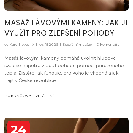
MASÁŽ LÁVOVÝMI KAMENY: JAK JI
VYUŽÍT PRO ZLEPŠENÍ POHODY
od Karel Novotný
|
led, 15 2026
|
Speciální masáže
|
0 Komentáře
Masáž lávovými kameny pomáhá uvolnit hluboké
svalové napětí a zlepšit pohodu pomocí přirozeného
tepla. Zjistěte, jak funguje, pro koho je vhodná a jak ji
najít v České republice.
POKRAČOVAT VE ČTENÍ
24