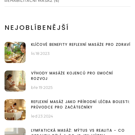
REHABILITAČNÍ MASÁŽ
(6)
NEJOBLÍBENĚJŠÍ
KLÍČOVÉ BENEFITY REFLEXNÍ MASÁŽE PRO ZDRAVÍ
lis 18 2023
VÝHODY MASÁŽE KOJENCŮ PRO EMOČNÍ
ROZVOJ
bře 19 2025
REFLEXNÍ MASÁŽ JAKO PŘÍRODNÍ LÉČBA BOLESTI:
PRŮVODCE PRO ZAČÁTEČNÍKY
led 23 2024
LYMFATICKÁ MASÁŽ: MÝTUS VS REALITA - CO