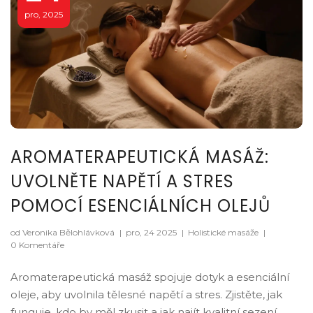
pro, 2025
AROMATERAPEUTICKÁ MASÁŽ:
UVOLNĚTE NAPĚTÍ A STRES
POMOCÍ ESENCIÁLNÍCH OLEJŮ
od Veronika Bělohlávková
|
pro, 24 2025
|
Holistické masáže
|
0 Komentáře
Aromaterapeutická masáž spojuje dotyk a esenciální
oleje, aby uvolnila tělesné napětí a stres. Zjistěte, jak
funguje, kdo by měl zkusit a jak najít kvalitní sezení.