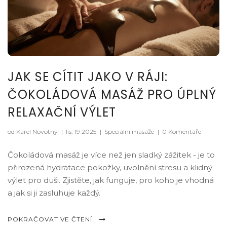
JAK SE CÍTIT JAKO V RÁJI:
ČOKOLÁDOVÁ MASÁŽ PRO ÚPLNÝ
RELAXAČNÍ VÝLET
od Karel Novotný
|
lis, 19 2025
|
Speciální masáže
|
0 Komentáře
Čokoládová masáž je více než jen sladký zážitek - je to
přirozená hydratace pokožky, uvolnění stresu a klidný
výlet pro duši. Zjistěte, jak funguje, pro koho je vhodná
a jak si ji zasluhuje každý.
POKRAČOVAT VE ČTENÍ