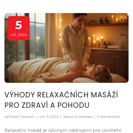
5
zář, 2024
VÝHODY RELAXAČNÍCH MASÁŽÍ
PRO ZDRAVÍ A POHODU
od Pavel Černoch
|
zář, 5 2024
|
Zdraví a wellness
|
0 Komentáře
Relaxační masáž je účinným nástrojem pro uvolnění