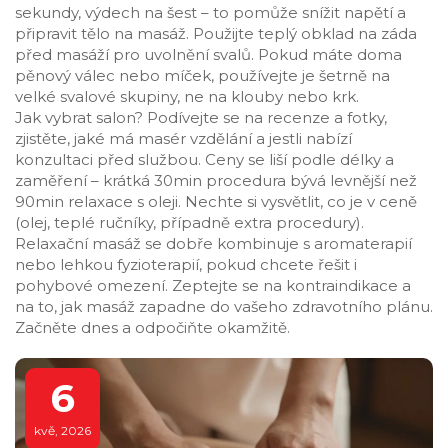
sekundy, výdech na šest – to pomůže snížit napětí a
připravit tělo na masáž. Použijte teplý obklad na záda
před masáží pro uvolnění svalů. Pokud máte doma
pěnový válec nebo míček, používejte je šetrně na
velké svalové skupiny, ne na klouby nebo krk.
Jak vybrat salon? Podívejte se na recenze a fotky,
zjistěte, jaké má masér vzdělání a jestli nabízí
konzultaci před službou. Ceny se liší podle délky a
zaměření – krátká 30min procedura bývá levnější než
90min relaxace s oleji. Nechte si vysvětlit, co je v ceně
(olej, teplé ručníky, případně extra procedury).
Relaxační masáž se dobře kombinuje s aromaterapií
nebo lehkou fyzioterapií, pokud chcete řešit i
pohybové omezení. Zeptejte se na kontraindikace a
na to, jak masáž zapadne do vašeho zdravotního plánu.
Začněte dnes a odpočiňte okamžitě.
6
kvě, 2026