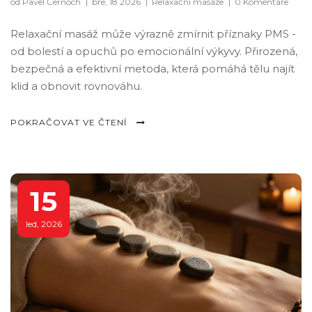
od Pavel Černoch
|
bře, 18 2026
|
Relaxační masáže
|
0 Komentáře
Relaxační masáž může výrazně zmírnit příznaky PMS -
od bolestí a opuchů po emocionální výkyvy. Přirozená,
bezpečná a efektivní metoda, která pomáhá tělu najít
klid a obnovit rovnováhu.
POKRAČOVAT VE ČTENÍ
15
led, 2026