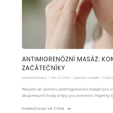
ANTIMIGRENÓZNÍ MASÁŽ: KO
ZAČÁTEČNÍKY
od Karel Novotný
|
čen, 24 2026
|
Speciální masáže
|
0 Kom
Naučte se účinnou antimigrenózní masáž pro úle
akupresurní body a tipy pro prevenci migrény b
POKRAČOVAT VE ČTENÍ