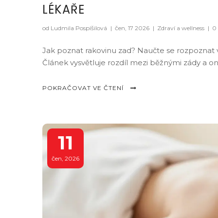
LÉKAŘE
od Ludmila Pospíšilová
|
čen, 17 2026
|
Zdraví a wellness
|
0
Jak poznat rakovinu zad? Naučte se rozpoznat va
Článek vysvětluje rozdíl mezi běžnými zády a on
POKRAČOVAT VE ČTENÍ
11
čen, 2026