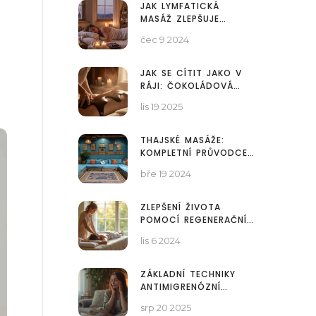
JAK LYMFATICKÁ
MASÁŽ ZLEPŠUJE
KVALITU SPÁNKU
čec 9 2024
JAK SE CÍTIT JAKO V
RÁJI: ČOKOLÁDOVÁ
MASÁŽ PRO ÚPLNÝ
lis 19 2025
RELAXAČNÍ VÝLET
THAJSKÉ MASÁŽE:
KOMPLETNÍ PRŮVODCE
PRO LÉČBU A RELAXACI
bře 19 2024
TĚLA A MYSLI
ZLEPŠENÍ ŽIVOTA
POMOCÍ REGENERAČNÍ
MASÁŽE
lis 6 2024
ZÁKLADNÍ TECHNIKY
ANTIMIGRENÓZNÍ
MASÁŽE: JAK POMOCI
srp 20 2025
OD MIGRÉNY DOMA