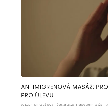
ANTIMIGRENOVÁ MASÁŽ: PRO
PRO ÚLEVU
od Ludmila Pospíšilová
|
čen, 25 2026
|
Speciální masáže
|
0