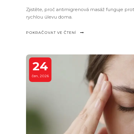
Zjistěte, proč antimigrenová masáž funguje proti
rychlou úlevu doma.
POKRAČOVAT VE ČTENÍ
24
čen, 2026