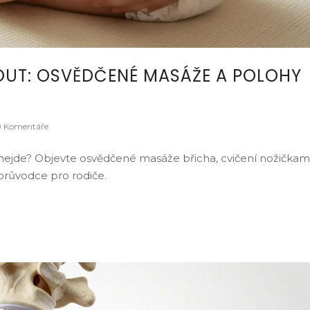
UT: OSVĚDČENÉ MASÁŽE A POLOHY
 Komentáře
 nejde? Objevte osvědčené masáže břicha, cvičení nožičkam
 průvodce pro rodiče.