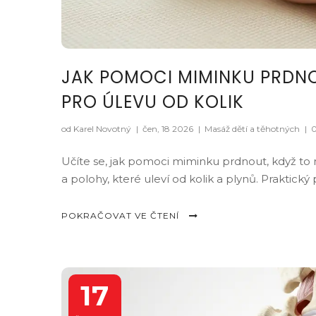
JAK POMOCI MIMINKU PRDNO
PRO ÚLEVU OD KOLIK
od Karel Novotný
|
čen, 18 2026
|
Masáž dětí a těhotných
|
0
Učíte se, jak pomoci miminku prdnout, když to
a polohy, které uleví od kolik a plynů. Praktický
POKRAČOVAT VE ČTENÍ
17