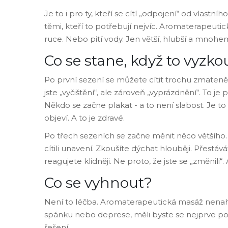
Je to i pro ty, kteří se cítí „odpojení“ od vlastníh
těmi, kteří to potřebují nejvíc. Aromaterapeutic
ruce. Nebo pití vody. Jen větší, hlubší a mnohem
Co se stane, když to vyzko
Po první sezení se můžete cítit trochu zmateně.
jste „vyčištění“, ale zároveň „vyprázdnění“. To 
Někdo se začne plakat - a to není slabost. Je t
objeví. A to je zdravé.
Po třech sezeních se začne měnit něco většího.
cítili unavení. Zkoušíte dýchat hlouběji. Přestáv
reagujete klidněji. Ne proto, že jste se „změnili“. A
Co se vyhnout?
Není to léčba. Aromaterapeutická masáž nenahr
spánku nebo deprese, měli byste se nejprve po
řešení.