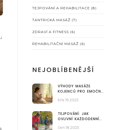
TEJPOVÁNÍ A REHABILITACE
(8)
TANTRICKÁ MASÁŽ
(7)
ZDRAVÍ A FITNESS
(6)
u
REHABILITAČNÍ MASÁŽ
(6)
NEJOBLÍBENĚJŠÍ
VÝHODY MASÁŽE
KOJENCŮ PRO EMOČNÍ
ROZVOJ
bře 19 2025
TEJPOVÁNÍ: JAK
OVLIVNÍ KAŽDODENNÍ
TRÉNINK
čen 18 2025
k.