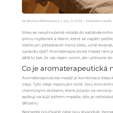
od Veronika Bělohlávková
|
pro, 24 2025
|
Holistické masáže
Stres se nevyhnutelně vkrádá do každodenního ž
plnou myšlenek a tělem, které se napětí zatížil
stačilo jen pětadvacet minut klidu, vůně levand
opravdu slyší? Aromaterapeutická masáž není jen 
dělá to tak, že vás nejen uvolní, ale i přesune do
Co je aromaterapeutická
Aromaterapeutická masáž je kombinace klasické
olejů. Tyto oleje nejsou jen vůně. Jsou koncentrov
chemickými složkami, které působí na nervový sy
aplikují na kůži během masáže, tělo je vstřebává a
difuzéru.
Nejčastěji používané oleje jsou levandule, berga