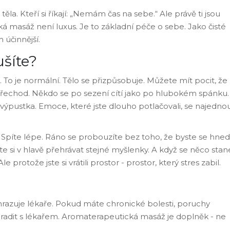
o těla. Kteří si říkají: „Nemám čas na sebe.“ Ale právě ti jsou
ká masáž není luxus. Je to základní péče o sebe. Jako čisté
 účinnější.
ušíte?
 To je normální. Tělo se přizpůsobuje. Můžete mít pocit, že
je přechod. Někdo se po sezení cítí jako po hlubokém spánku.
o výpustka. Emoce, které jste dlouho potlačovali, se najedno
 Spíte lépe. Ráno se probouzíte bez toho, že byste se hned
áte si v hlavě přehrávat stejné myšlenky. A když se něco stan
le protože jste si vrátili prostor - prostor, který stres zabil.
azuje lékaře. Pokud máte chronické bolesti, poruchy
radit s lékařem. Aromaterapeutická masáž je doplněk - ne