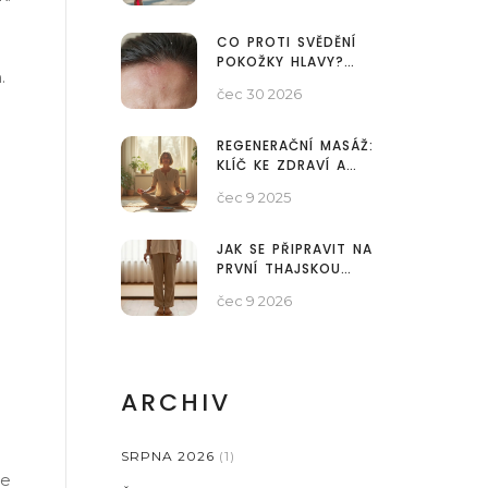
CO PROTI SVĚDĚNÍ
POKOŽKY HLAVY?
.
PŘÍČINY, ŘEŠENÍ A
čec 30 2026
POMOCNÁ MASÁŽ
REGENERAČNÍ MASÁŽ:
KLÍČ KE ZDRAVÍ A
VITALITĚ TĚLA I MYSLI
čec 9 2025
JAK SE PŘIPRAVIT NA
PRVNÍ THAJSKOU
MASÁŽ: KOMPLETNÍ
čec 9 2026
PRŮVODCE PRO
ZAČÁTEČNÍKY
ARCHIV
SRPNA 2026
(1)
ne