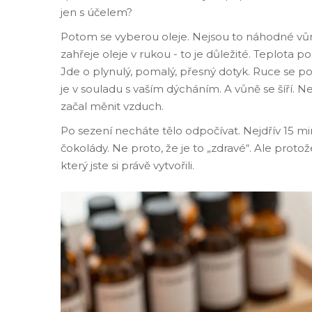
jen s účelem?
Potom se vyberou oleje. Nejsou to náhodné vůn
zahřeje oleje v rukou - to je důležité. Teplota 
Jde o plynulý, pomalý, přesný dotyk. Ruce se 
je v souladu s vaším dýcháním. A vůně se šíří. N
začal měnit vzduch.
Po sezení necháte tělo odpočívat. Nejdřív 15 mi
čokolády. Ne proto, že je to „zdravé“. Ale proto
který jste si právě vytvořili.