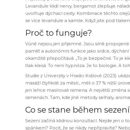
Levandule klidí nervy, bergamot zlepšuje náladu
uvolňuje dýchací cesty. Kombinace těchto olejů
se více levandule a kamile. Když jste pod tlak
Proč to funguje?
Vůně nejsou jen příjemné. Jsou silně propojené
paměť a autonómni funkce jako srdce, dýchání 
okamžitě přepočítává: „To je bezpečné. To je klid
tlak klesá. To není hypnóza. Je to biologie. A t
Studie z Univerzity v Hradci Králové (2023) ukáz
masáží čtyřikrát za měsíc, měli o 37 % nižší úrov
jen lehce masírovali ramena. A největší změna se 
ramenách. Tam, kde jiné metody selhaly, aromat
Co se stane během sezení
Sezení začíná klidnou konzultací. Nejde jen o to,
spánkem? Pocit, že se nikdy nepřipravíte? Nebo