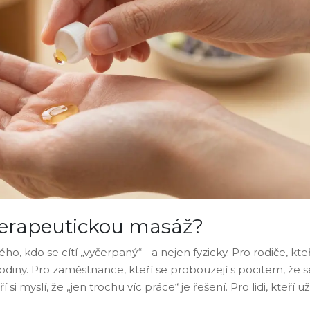
terapeutickou masáž?
ého, kdo se cítí „vyčerpaný“ - a nejen fyzicky. Pro rodiče, kteř
 hodiny. Pro zaměstnance, kteří se probouzejí s pocitem, že s
si myslí, že „jen trochu víc práce“ je řešení. Pro lidi, kteří už