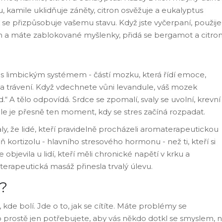
, kamile uklidňuje záněty, citron osvěžuje a eukalyptus
 se přizpůsobuje vašemu stavu. Když jste vyčerpaní, použije
em a máte zablokované myšlenky, přidá se bergamot a citron
 s limbickým systémem - částí mozku, která řídí emoce,
a trávení. Když vdechnete vůni levandule, váš mozek
.“ A tělo odpovídá. Srdce se zpomalí, svaly se uvolní, krevní
ohle je přesně ten moment, kdy se stres začíná rozpadat.
aly, že lidé, kteří pravidelně procházeli aromaterapeutickou
eň kortizolu - hlavního stresového hormonu - než ti, kteří si
objevila u lidí, kteří měli chronické napětí v krku a
erapeutická masáž přinesla trvalý úlevu.
?
 kde bolí. Jde o to, jak se cítíte. Máte problémy se
 prostě jen potřebujete, aby vás někdo dotkl se smyslem, 