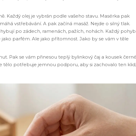
ě. Každý olej je vybrán podle vašeho stavu. Masérka pak
pomáhá vstřebávání. A pak začíná masáž. Nejde o silný tlak.
pohybují po zádech, ramenách, pažích, nohách. Každý pohyb
e jako parfém. Ale jako přítomnost. Jako by se vám v těle
nut. Pak se vám přinesou teplý bylinkový čaj a kousek čern
že tělo potřebuje jemnou podporu, aby si zachovalo ten klid