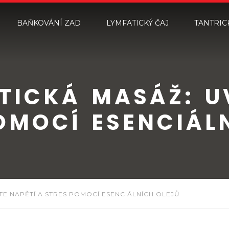
BAŇKOVÁNÍ ZAD
LYMFATICKÝ ČAJ
TANTRIC
ICKÁ MASÁŽ: U
OMOCÍ ESENCIÁL
E NAPĚTÍ A STRES POMOCÍ ESENCIÁLNÍCH OLEJŮ