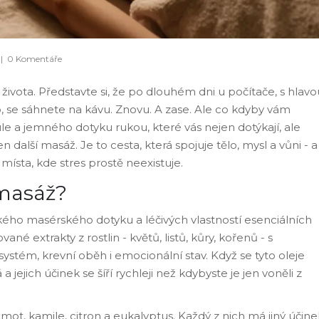
|
0 Komentáře
ivota. Představte si, že po dlouhém dni u počítače, s hlavo
o, se sáhnete na kávu. Znovu. A zase. Ale co kdyby vám
ule a jemného dotyku rukou, které vás nejen dotýkají, ale
další masáž. Je to cesta, která spojuje tělo, mysl a vůni - a
 místa, kde stres prostě neexistuje.
 masáž?
ho masérského dotyku a léčivých vlastností esenciálních
ané extrakty z rostlin - květů, listů, kůry, kořenů - s
stém, krevní oběh i emocionální stav. Když se tyto oleje
 jejich účinek se šíří rychleji než kdybyste je jen voněli z
mot, kamile, citron a eukalyptus. Každý z nich má jiný účine