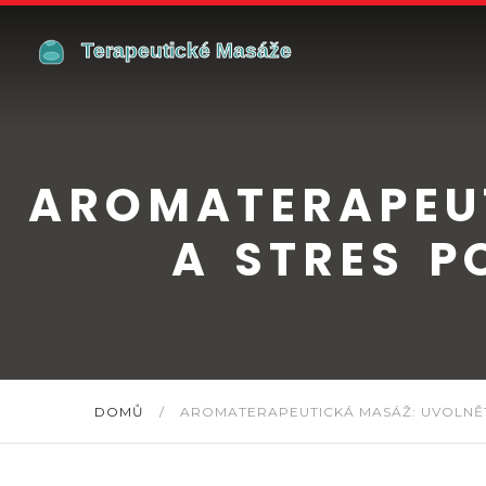
AROMATERAPEUT
A STRES P
DOMŮ
/
AROMATERAPEUTICKÁ MASÁŽ: UVOLNĚT