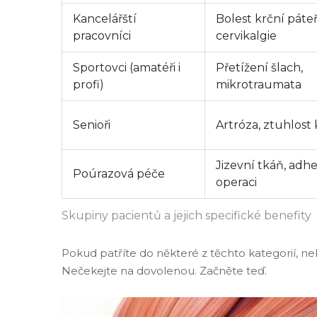
Kancelářští
Bolest krční páteř
pracovníci
cervikalgie
Sportovci (amatéři i
Přetížení šlach,
profi)
mikrotraumata
Senioři
Artróza, ztuhlost
Jizevní tkáň, adh
Poúrazová péče
operaci
Skupiny pacientů a jejich specifické benefity
Pokud patříte do některé z těchto kategorií, nebo
Nečekejte na dovolenou. Začněte teď.