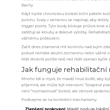
šlachy.
Když trpíte chronickou bolestí krční páteře kvů
polohu. Svaly v ramenou se napínají, aby držely 
trigger points. Tyto body blokuje průtok krve a ž
zatěžují se klouby a diskové výložky. Rehabilitač
vážnému poškození.
Začít dnes znamená mít kontrolu nad svým zdr
pokud nemáte akutní zlomeninu nebo vážné onem
řešit drobné potíže teď, než řešit operaci kyčle z
Jak funguje rehabilitační
Mnoho lidí si myslí, že masáž musí bolět, aby by
příjemná, ale může být intenzivní. Terapeut prac
není "rozmasírovat" bolest, ale obnovit správnou
Podívejme se na konkrétní mechanismy:
Zlepšení prokrvení:
Masáž zvyšuje lokální 