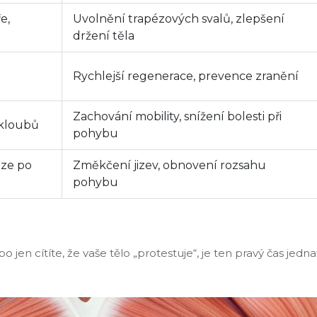
e,
Uvolnění trapézových svalů, zlepšení
držení těla
Rychlejší regenerace, prevence zranění
Zachování mobility, snížení bolesti při
 kloubů
pohybu
eze po
Změkčení jizev, obnovení rozsahu
pohybu
 jen cítíte, že vaše tělo „protestuje“, je ten pravý čas jedna