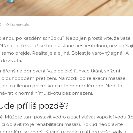
ž
|
0 Komentáře
 kolenou po každém schůdku? Nebo jen prostě víte, že vaše
ětšina lidí čeká, až se bolest stane nesnesitelnou, než udělají
 samo přejde. Realita je ale jiná. Bolest je varovný signál. A
do života.
ěřený na obnovení fyziologické funkce tkání, snížení
 či dlouhodobém přetížení
. Na rozdíl od relaxační masáže,
, jde o cílenou práci s konkrétním problémem. Není to
o návrat k normálnímu životu bez omezení.
ude příliš pozdě?
dě. Můžete tam postavit vedro a zachytávat kapající vodu (t
ici opravit (to je rehabilitační masáž). Pokud neopravíte
 problém se zhorší. Stejné pravidlo platí pro vaše svaly a