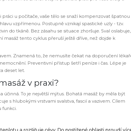
li práci u počítače, vaše tělo se snaží kompenzovat špatnou
hlavu vzpřímenou. Postupně vznikají spastické uzly - tzv.
ivin do tkáně. Bez zásahu se situace zhoršuje. Sval oslabuje,
ní masáž tento cyklus přeruší ještě dříve, než dojde k
avem. Znamená to, že nemusíte čekat na doporučení lékař
ocnění. Preventivní přístup šetří peníze i čas. Lépe je
a deset let.
 masáž v praxi?
la účinná. To je největší mýtus. Bohatá masáž by měla být
uje s hlubokými vrstvami svalstva, fascií a vazivem. Cílem
 funkci.
teplotu a rozšiřuje cévy. Do postižené oblasti proudí víc