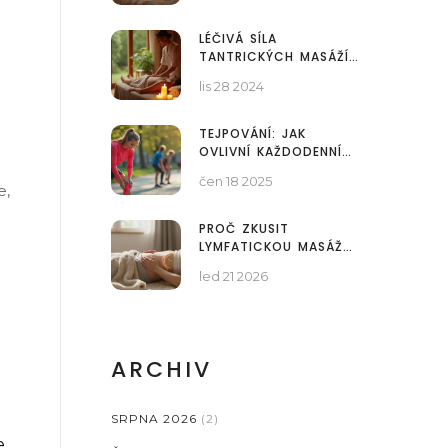
LÉČIVÁ SÍLA
TANTRICKÝCH MASÁŽÍ
PRO TĚLO A DUŠI
lis 28 2024
TEJPOVÁNÍ: JAK
OVLIVNÍ KAŽDODENNÍ
TRÉNINK
čen 18 2025
e,
PROČ ZKUSIT
LYMFATICKOU MASÁŽ
PRO LEPŠÍ TRÁVENÍ
led 21 2026
ARCHIV
SRPNA 2026
(2)
e