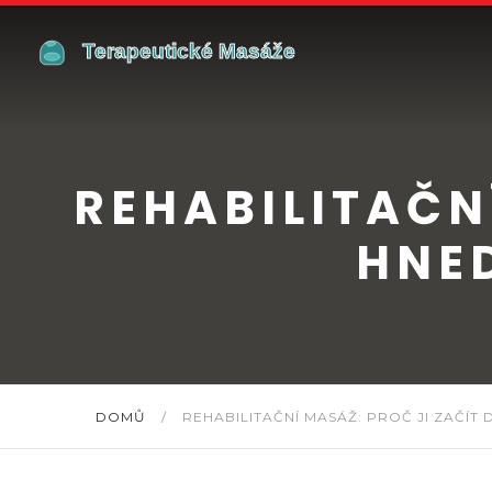
REHABILITAČN
HNE
DOMŮ
/
REHABILITAČNÍ MASÁŽ: PROČ JI ZAČÍT