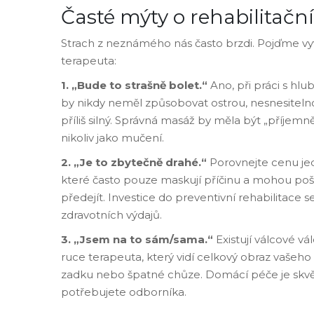
Časté mýty o rehabilitačn
Strach z neznámého nás často brzdi. Pojďme vyvrá
terapeuta:
1. „Bude to strašně bolet.“
Ano, při práci s hl
by nikdy neměl způsobovat ostrou, nesnesitelno
příliš silný. Správná masáž by měla být „příjem
nikoliv jako mučení.
2. „Je to zbytečně drahé.“
Porovnejte cenu jed
které často pouze maskují příčinu a mohou po
předejít. Investice do preventivní rehabilitace 
zdravotních výdajů.
3. „Jsem na to sám/sama.“
Existují válcové v
ruce terapeuta, který vidí celkový obraz vašeho
zadku nebo špatné chůze. Domácí péče je skvělý
potřebujete odborníka.