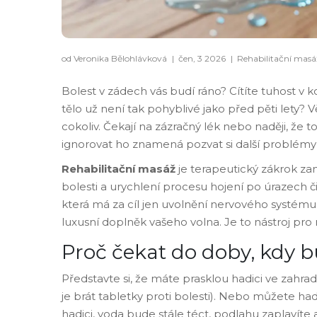
od Veronika Bělohlávková
|
čen, 3 2026
|
Rehabilitační masá
Bolest v zádech vás budí ráno? Cítíte tuhost v
tělo už není tak pohyblivé jako před pěti lety? V
cokoliv. Čekají na zázračný lék nebo naději, že to
ignorovat ho znamená pozvat si další problémy 
Rehabilitační masáž
je
terapeutický zákrok zam
bolesti a urychlení procesu hojení po úrazech
která má za cíl jen uvolnění nervového systému
luxusní doplněk vašeho volna. Je to nástroj pr
Proč čekat do doby, kdy b
Představte si, že máte prasklou hadici ve zahra
je brát tabletky proti bolesti). Nebo můžete had
hadici, voda bude stále téct, podlahu zaplavíte a