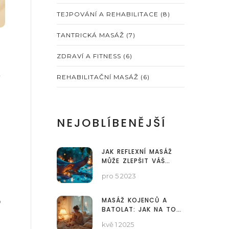
TEJPOVÁNÍ A REHABILITACE
(8)
TANTRICKÁ MASÁŽ
(7)
ZDRAVÍ A FITNESS
(6)
REHABILITAČNÍ MASÁŽ
(6)
NEJOBLÍBENĚJŠÍ
JAK REFLEXNÍ MASÁŽ
MŮŽE ZLEPŠIT VÁŠ
VÝKON NA PRACOVIŠTI
pro 5 2023
MASÁŽ KOJENCŮ A
o
BATOLAT: JAK NA TO
SPRÁVNĚ A BEZPEČNĚ
kvě 1 2025