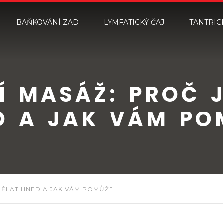
BAŇKOVÁNÍ ZAD
LYMFATICKÝ ČAJ
TANTRIC
Í MASÁŽ: PROČ J
D A JAK VÁM PO
 DĚLAT HNED A JAK VÁM POMŮŽE