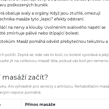
opravu poškozených buněk.
terá obaluje svaly a orgány. Když jsou ztuhlé, omezují
chnika masáže tyto „lepicí“ efekty odstraní.
tláčí na nervy a klouby. Uvolněním svalového napětí se
tě zmírňuje pálivé nebo štípající bolesti.
 otokům. Masáž pomáhá odvést přebytečnou tekutinu a
ich potíží. Zeptá se, kde vás to bolí, co bolest vyvolává a jaký
musíte jít na celkovou masáž těla, pokud vás bolí jen rameno.
í masáží začít?
lovku. Ani výhradně pro seniory s artrózou. Rehabilitační mas
 kterým nejvíce pomáhá:
m
Přínos masáže