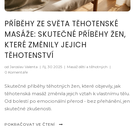
PŘÍBĚHY ZE SVĚTA TĚHOTENSKÉ
MASÁŽE: SKUTEČNÉ PŘÍBĚHY ŽEN,
KTERÉ ZMĚNILY JEJICH
TĚHOTENSTVÍ
od Jaroslav Valenta
|
říj, 30 2025
|
Masáž dětí a těhotných
|
0 Komentáře
Skutečné příběhy těhotných žen, které objevily, jak
těhotenská masáž změnila jejich vztah k vlastnímu tělu.
Od bolestí po emocionální přerod - bez přehánění, jen
skutečné zkušenosti.
POKRAČOVAT VE ČTENÍ