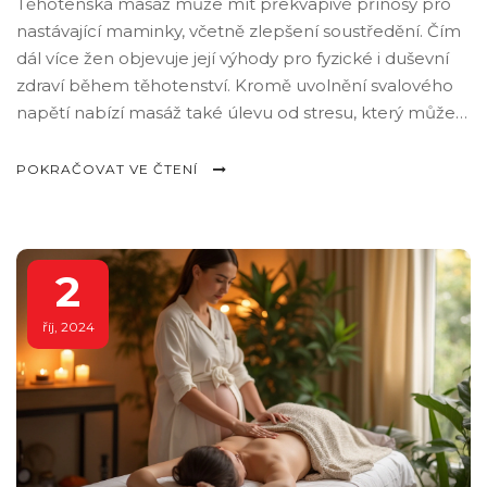
Těhotenská masáž může mít překvapivé přínosy pro
nastávající maminky, včetně zlepšení soustředění. Čím
dál více žen objevuje její výhody pro fyzické i duševní
zdraví během těhotenství. Kromě uvolnění svalového
napětí nabízí masáž také úlevu od stresu, který může
ovlivňovat schopnost se soustředit. Poskytuje nejen
úlevu pro tělo, ale také vytváří prostor pro mentální
POKRAČOVAT VE ČTENÍ
relaxaci a lepší koncentraci.
2
říj, 2024