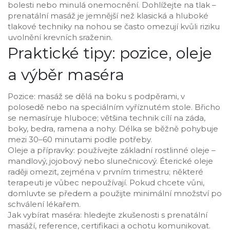
bolesti nebo minulá onemocnění. Dohlížejte na tlak –
prenatální masáž je jemnější než klasická a hluboké
tlakové techniky na nohou se často omezují kvůli riziku
uvolnění krevních sraženin.
Praktické tipy: pozice, oleje
a výběr maséra
Pozice: masáž se dělá na boku s podpěrami, v
polosedě nebo na speciálním vyříznutém stole. Břicho
se nemasíruje hluboce; většina technik cílí na záda,
boky, bedra, ramena a nohy. Délka se běžně pohybuje
mezi 30–60 minutami podle potřeby.
Oleje a přípravky: používejte základní rostlinné oleje –
mandlový, jojobový nebo slunečnicový. Éterické oleje
raději omezit, zejména v prvním trimestru; některé
terapeuti je vůbec nepoužívají. Pokud chcete vůni,
domluvte se předem a použijte minimální množství po
schválení lékařem.
Jak vybírat maséra: hledejte zkušenosti s prenatální
masáží, reference, certifikaci a ochotu komunikovat.