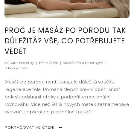
PROČ JE MASÁŽ PO PORODU TAK
DŮLEŽITÁ? VŠE, CO POTŘEBUJETE
VĚDĚT
od Karel Novotný
|
bře, 5 2026
|
Masáž dětí a těhotných
|
0 Komentáře
Masáž po porodu není luxus, ale důležitá součást
regenerace těla. Pomáhá zlepšit krevní oběh, snížit
bolesti, odstranit otoky a podpořit emocionální
rovnováhu. Více než 60 % nových matek zaznamenává
výrazné zlepšení po pravidelné masáži.
POKRAČOVAT VE ČTENÍ