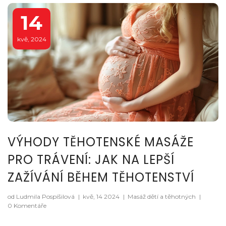
14
kvě, 2024
VÝHODY TĚHOTENSKÉ MASÁŽE
PRO TRÁVENÍ: JAK NA LEPŠÍ
ZAŽÍVÁNÍ BĚHEM TĚHOTENSTVÍ
od Ludmila Pospíšilová
|
kvě, 14 2024
|
Masáž dětí a těhotných
|
0 Komentáře