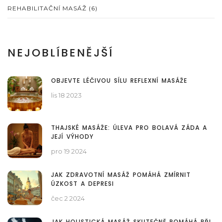
REHABILITAČNÍ MASÁŽ
(6)
NEJOBLÍBENĚJŠÍ
OBJEVTE LÉČIVOU SÍLU REFLEXNÍ MASÁŽE
lis 18 2023
THAJSKÉ MASÁŽE: ÚLEVA PRO BOLAVÁ ZÁDA A
JEJÍ VÝHODY
pro 19 2024
JAK ZDRAVOTNÍ MASÁŽ POMÁHÁ ZMÍRNIT
ÚZKOST A DEPRESI
čec 2 2024
JAK HOLISTICKÁ MASÁŽ SKUTEČNĚ POMÁHÁ PŘI