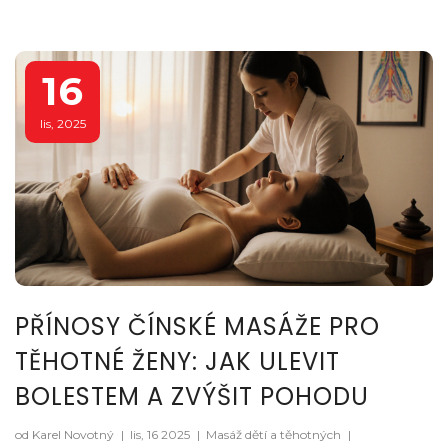
16
lis, 2025
PŘÍNOSY ČÍNSKÉ MASÁŽE PRO
TĚHOTNÉ ŽENY: JAK ULEVIT
BOLESTEM A ZVÝŠIT POHODU
od Karel Novotný
|
lis, 16 2025
|
Masáž dětí a těhotných
|