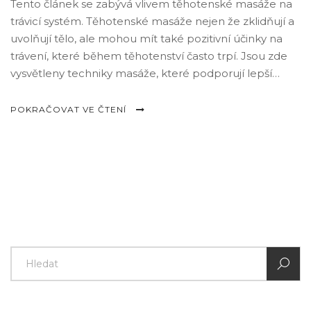
Tento článek se zabývá vlivem těhotenské masáže na
trávicí systém. Těhotenské masáže nejen že zklidňují a
uvolňují tělo, ale mohou mít také pozitivní účinky na
trávení, které během těhotenství často trpí. Jsou zde
vysvětleny techniky masáže, které podporují lepší
trávení, čímž mohou pomoci snížit nepohodlí jako jsou
plynatost, zácpa a žaludeční nevolnost. Prohloubené
POKRAČOVAT VE ČTENÍ
informace a tipy nabízejí konkrétní návody, jak masáže
provádět pro maximální účinek.