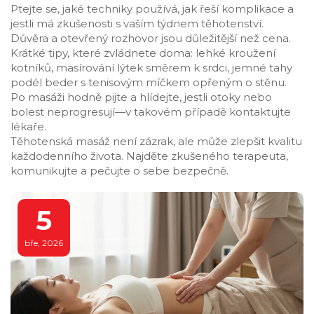
Ptejte se, jaké techniky používá, jak řeší komplikace a
jestli má zkušenosti s vaším týdnem těhotenství.
Důvěra a otevřený rozhovor jsou důležitější než cena.
Krátké tipy, které zvládnete doma: lehké kroužení
kotníků, masírování lýtek směrem k srdci, jemné tahy
podél beder s tenisovým míčkem opřeným o stěnu.
Po masáži hodně pijte a hlídejte, jestli otoky nebo
bolest neprogresují—v takovém případě kontaktujte
lékaře.
Těhotenská masáž není zázrak, ale může zlepšit kvalitu
každodenního života. Najděte zkušeného terapeuta,
komunikujte a pečujte o sebe bezpečně.
5
bře, 2026