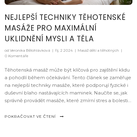
NEJLEPŠÍ TECHNIKY TĚHOTENSKÉ
MASÁŽE PRO MAXIMÁLNÍ
UKLIDNĚNÍ MYSLI A TĚLA
od Veronika Bělohlávková
|
říj, 2 2024
|
Masáž dětí a těhotných
|
0 Komentáře
Těhotenská masáž může být klíčová pro zajištění klidu
a pohodlí během očekávání. Tento článek se zaměřuje
na nejlepší techniky masáže, které podporují fyzické i
duševní blaho nastávajících maminek. Naučíte se, jak
správně provádět masáže, které zmírní stres a bolesti
zad, a zároveň se seznámíte s bezpečnostními
opatřeními.
POKRAČOVAT VE ČTENÍ