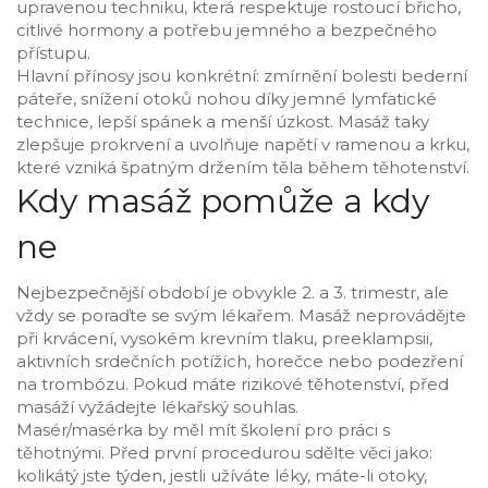
upravenou techniku, která respektuje rostoucí břicho,
citlivé hormony a potřebu jemného a bezpečného
přístupu.
Hlavní přínosy jsou konkrétní: zmírnění bolesti bederní
páteře, snížení otoků nohou díky jemné lymfatické
technice, lepší spánek a menší úzkost. Masáž taky
zlepšuje prokrvení a uvolňuje napětí v ramenou a krku,
které vzniká špatným držením těla během těhotenství.
Kdy masáž pomůže a kdy
ne
Nejbezpečnější období je obvykle 2. a 3. trimestr, ale
vždy se poraďte se svým lékařem. Masáž neprovádějte
při krvácení, vysokém krevním tlaku, preeklampsii,
aktivních srdečních potížích, horečce nebo podezření
na trombózu. Pokud máte rizikové těhotenství, před
masáží vyžádejte lékařský souhlas.
Masér/masérka by měl mít školení pro práci s
těhotnými. Před první procedurou sdělte věci jako:
kolikátý jste týden, jestli užíváte léky, máte-li otoky,