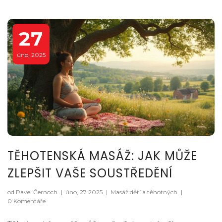
27
úno, 2025
TĚHOTENSKÁ MASÁŽ: JAK MŮŽE
ZLEPŠIT VAŠE SOUSTŘEDĚNÍ
od Pavel Černoch
|
úno, 27 2025
|
Masáž dětí a těhotných
|
0 Komentáře