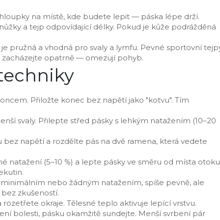
chloupky na místě, kde budete lepit — páska lépe drží.
nůžky a tejp odpovídající délky. Pokud je kůže podrážděná
je pružná a vhodná pro svaly a lymfu. Pevné sportovní tejp
nimi zacházejte opatrně — omezují pohyb.
techniky
koncem. Přiložte konec bez napětí jako "kotvu". Tím
enší svaly. Přilepte střed pásky s lehkým natažením (10–20
adnu bez napětí a rozdělte pás na dvě ramena, která vedete
né natažení (5–10 %) a lepte pásky ve směru od místa otoku
kutin.
e s minimálním nebo žádným natažením, spíše pevně, ale
 bez zkušeností.
ozetřete okraje. Tělesné teplo aktivuje lepící vrstvu.
šení bolesti, pásku okamžitě sundejte. Menší svrbení pár