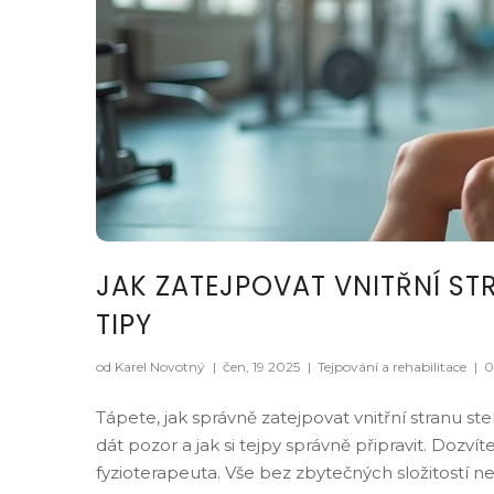
JAK ZATEJPOVAT VNITŘNÍ ST
TIPY
od Karel Novotný
|
čen, 19 2025
|
Tejpování a rehabilitace
|
0
Tápete, jak správně zatejpovat vnitřní stranu st
dát pozor a jak si tejpy správně připravit. Dozvíte 
fyzioterapeuta. Vše bez zbytečných složitostí 