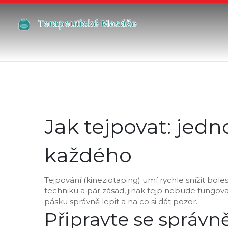
Jak tejpovat: jed
každého
Tejpování (kineziotaping) umí rychle snížit bole
techniku a pár zásad, jinak tejp nebude fungovat
pásku správně lepit a na co si dát pozor.
Připravte se správn