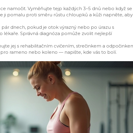
hce namočit. Vyměňujte tejp každých 3–5 dnů nebo když se
 ji pomalu proti směru růstu chloupků a kůži napněte, aby
 pár dnech, pokud je otok výrazný nebo po úrazu s
o lékaře. Správná diagnóza pomůže zvolit nejlepší
ujte jej s rehabilitačním cvičením, strečinkem a odpočinke
 pro rameno nebo koleno — napište, kde vás to bolí.