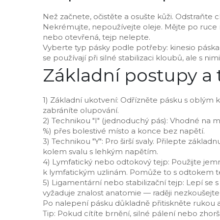
Než začnete, očistěte a osušte kůži. Odstraňte 
Nekrémujte, nepoužívejte oleje. Mějte po ruce 
nebo otevřená, tejp nelepte.
Vyberte typ pásky podle potřeby: kinesio páska 
se používají při silné stabilizaci kloubů, ale s 
Základní postupy a 
1) Základní ukotvení: Odřízněte pásku s oblým 
zabráníte olupování.
2) Technikou "I" (jednoduchý pás): Vhodné na m
%) přes bolestivé místo a konce bez napětí.
3) Technikou "Y": Pro širší svaly. Přilepte zákl
kolem svalu s lehkým napětím.
4) Lymfatický nebo odtokový tejp: Použijte jem
k lymfatickým uzlinám. Pomůže to s odtokem te
5) Ligamentární nebo stabilizační tejp: Lepí s
vyžaduje znalost anatomie — raději nezkoušejte
Po nalepení pásku důkladně přitiskněte rukou a r
Tip: Pokud cítíte brnění, silné pálení nebo zhor