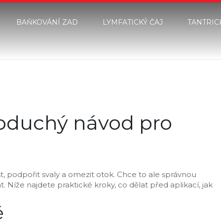
BAŇKOVÁNÍ ZAD
LYMFATICKÝ ČAJ
TANTRIC
noduchý návod pro
st, podpořit svaly a omezit otok. Chce to ale správnou
. Níže najdete praktické kroky, co dělat před aplikací, jak
ě