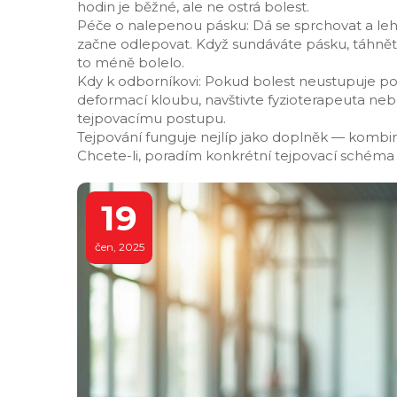
hodin je běžné, ale ne ostrá bolest.
Péče o nalepenou pásku: Dá se sprchovat a le
začne odlepovat. Když sundáváte pásku, táhněte
to méně bolelo.
Kdy k odborníkovi: Pokud bolest neustupuje po
deformací kloubu, navštivte fyzioterapeuta neb
tejpovacímu postupu.
Tejpování funguje nejlíp jako doplněk — kombin
Chcete-li, poradím konkrétní tejpovací schéma
19
čen, 2025