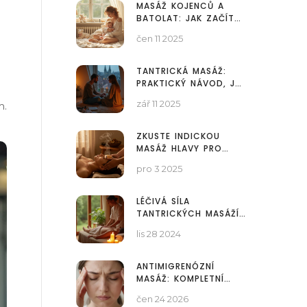
MASÁŽ KOJENCŮ A
BATOLAT: JAK ZAČÍT
SPRÁVNĚ A BEZPEČNĚ
čen 11 2025
TANTRICKÁ MASÁŽ:
PRAKTICKÝ NÁVOD, JAK
ZLEPŠIT INTIMNÍ ŽIVOT
zář 11 2025
m.
VE DVOU
ZKUSTE INDICKOU
MASÁŽ HLAVY PRO
ÚLEVU OD MIGRÉNY:
pro 3 2025
JAK TO FUNGUJE A KDE
JI NAJÍT
LÉČIVÁ SÍLA
TANTRICKÝCH MASÁŽÍ
PRO TĚLO A DUŠI
lis 28 2024
ANTIMIGRENÓZNÍ
MASÁŽ: KOMPLETNÍ
PRŮVODCE PRO
čen 24 2026
ZAČÁTEČNÍKY