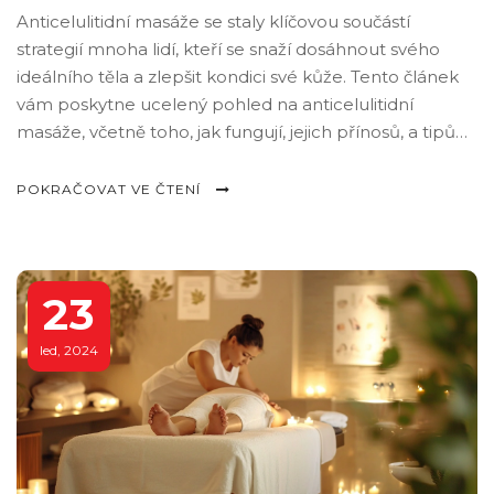
Anticelulitidní masáže se staly klíčovou součástí
strategií mnoha lidí, kteří se snaží dosáhnout svého
ideálního těla a zlepšit kondici své kůže. Tento článek
vám poskytne ucelený pohled na anticelulitidní
masáže, včetně toho, jak fungují, jejich přínosů, a tipů
na to, jak je můžete aplikovat sami doma. Nabízí
praktické rady a ukazuje, jak pravidelná péče o tělo
POKRAČOVAT VE ČTENÍ
může vést k viditelným výsledkům, pokud jde o
redukci celulitidy a zlepšení vzhledu vaší kůže.
23
led, 2024