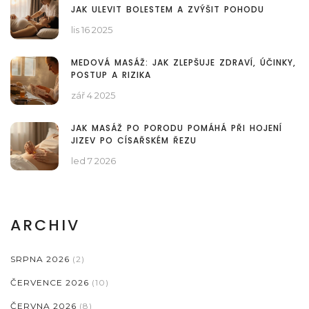
JAK ULEVIT BOLESTEM A ZVÝŠIT POHODU
lis 16 2025
MEDOVÁ MASÁŽ: JAK ZLEPŠUJE ZDRAVÍ, ÚČINKY,
POSTUP A RIZIKA
zář 4 2025
JAK MASÁŽ PO PORODU POMÁHÁ PŘI HOJENÍ
JIZEV PO CÍSAŘSKÉM ŘEZU
led 7 2026
ARCHIV
SRPNA 2026
(2)
ČERVENCE 2026
(10)
ČERVNA 2026
(8)