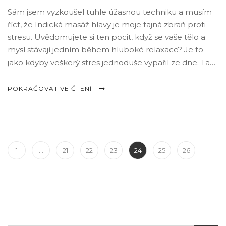
Sám jsem vyzkoušel tuhle úžasnou techniku a musím
říct, že Indická masáž hlavy je moje tajná zbraň proti
stresu. Uvědomujete si ten pocit, když se vaše tělo a
mysl stávají jedním během hluboké relaxace? Je to
jako kdyby veškerý stres jednoduše vypařil ze dne. Tak
přesně tohle pro mě znamená Indická masáž hlavy.
Rozhodně to doporučuji vyzkoušet každému, kdo chce
POKRAČOVAT VE ČTENÍ
dosáhnout hluboké relaxace a duchovní harmonie.
1
…
21
22
23
24
25
26