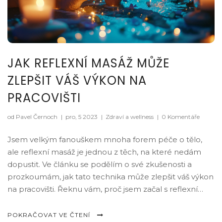
JAK REFLEXNÍ MASÁŽ MŮŽE
ZLEPŠIT VÁŠ VÝKON NA
PRACOVIŠTI
od Pavel Černoch
|
pro, 5 2023
|
Zdraví a wellness
|
0 Komentáře
Jsem velkým fanouškem mnoha forem péče o tělo,
ale reflexní masáž je jednou z těch, na které nedám
dopustit. Ve článku se podělím o své zkušenosti a
prozkoumám, jak tato technika může zlepšit váš výkon
na pracovišti. Řeknu vám, proč jsem začal s reflexní
masáží a jaké jsou její výhody. Doufám, že vás moje
zkušenosti inspirují k vyzkoušení tohoto způsobu
POKRAČOVAT VE ČTENÍ