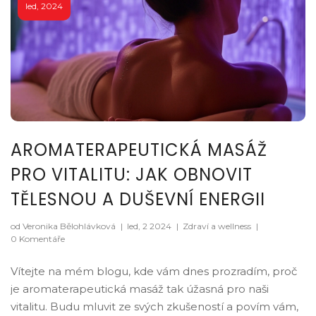
led, 2024
AROMATERAPEUTICKÁ MASÁŽ
PRO VITALITU: JAK OBNOVIT
TĚLESNOU A DUŠEVNÍ ENERGII
od Veronika Bělohlávková
|
led, 2 2024
|
Zdraví a wellness
|
0 Komentáře
Vítejte na mém blogu, kde vám dnes prozradím, proč
je aromaterapeutická masáž tak úžasná pro naši
vitalitu. Budu mluvit ze svých zkušeností a povím vám,