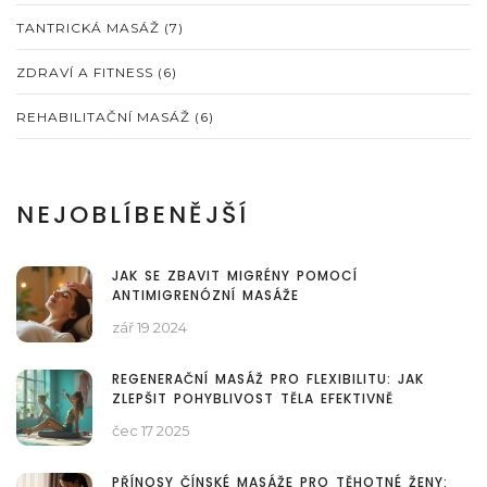
TANTRICKÁ MASÁŽ
(7)
ZDRAVÍ A FITNESS
(6)
REHABILITAČNÍ MASÁŽ
(6)
NEJOBLÍBENĚJŠÍ
JAK SE ZBAVIT MIGRÉNY POMOCÍ
ANTIMIGRENÓZNÍ MASÁŽE
zář 19 2024
REGENERAČNÍ MASÁŽ PRO FLEXIBILITU: JAK
ZLEPŠIT POHYBLIVOST TĚLA EFEKTIVNĚ
čec 17 2025
PŘÍNOSY ČÍNSKÉ MASÁŽE PRO TĚHOTNÉ ŽENY: