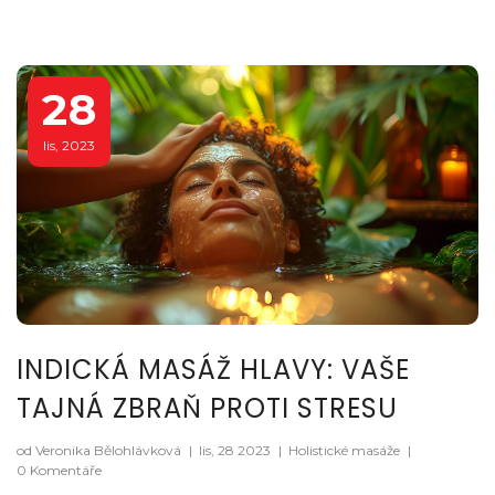
relaxace a zlepšení vašeho každodenního výkonu.
28
lis, 2023
INDICKÁ MASÁŽ HLAVY: VAŠE
TAJNÁ ZBRAŇ PROTI STRESU
od Veronika Bělohlávková
|
lis, 28 2023
|
Holistické masáže
|
0 Komentáře