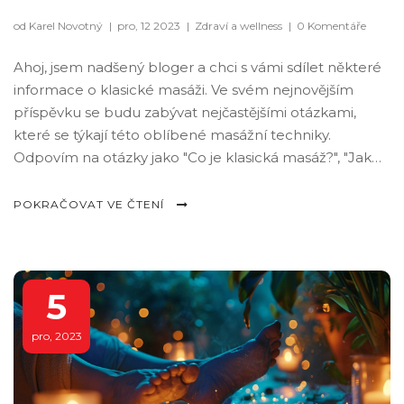
od Karel Novotný
|
pro, 12 2023
|
Zdraví a wellness
|
0 Komentáře
Ahoj, jsem nadšený bloger a chci s vámi sdílet některé
informace o klasické masáži. Ve svém nejnovějším
příspěvku se budu zabývat nejčastějšími otázkami,
které se týkají této oblíbené masážní techniky.
Odpovím na otázky jako "Co je klasická masáž?", "Jak
probíhá masáž?" a mnoho dalších. Doufám, že tyto
informace vám pomohou pochopit, co od této
POKRAČOVAT VE ČTENÍ
procedury můžete očekávat. Připojte se ke mně a
naučte se více o světě masáží.
5
pro, 2023