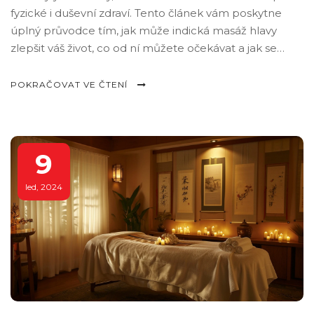
fyzické i duševní zdraví. Tento článek vám poskytne
úplný průvodce tím, jak může indická masáž hlavy
zlepšit váš život, co od ní můžete očekávat a jak se
připravit na tento jedinečný zážitek. Vysvětlíme i
principy Ajurvédy, které jsou za touto praxí, a podělí se
POKRAČOVAT VE ČTENÍ
o osobní zkušenosti s touto formou relaxace.
9
led, 2024