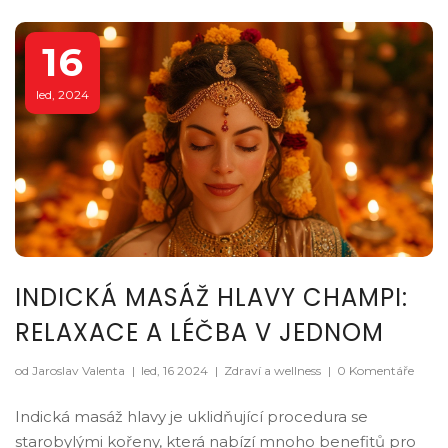
16
led, 2024
INDICKÁ MASÁŽ HLAVY CHAMPI:
RELAXACE A LÉČBA V JEDNOM
od Jaroslav Valenta
|
led, 16 2024
|
Zdraví a wellness
|
0 Komentáře
Indická masáž hlavy je uklidňující procedura se
starobylými kořeny, která nabízí mnoho benefitů pro