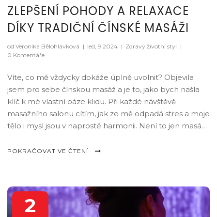
ZLEPŠENÍ POHODY A RELAXACE
DÍKY TRADIČNÍ ČÍNSKÉ MASÁŽI
od Veronika Bělohlávková
|
led, 9 2024
|
Zdravý životní styl
|
0 Komentáře
Víte, co mě vždycky dokáže úplně uvolnit? Objevila
jsem pro sebe čínskou masáž a je to, jako bych našla
klíč k mé vlastní oáze klidu. Při každé návštěvě
masažního salonu cítím, jak ze mě odpadá stres a moje
tělo i mysl jsou v naprosté harmonii. Není to jen masáž,
je to jako cesta k vnitřní rovnováze, která mi pomáhá
zvládat každodenní výzvy. A právě o tom a o mnoha
POKRAČOVAT VE ČTENÍ
dalších přínosech čínské masáže pro zdraví a pohodu
bych se s vámi chtěla podělit na mém blogu.
2