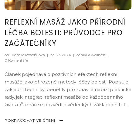
REFLEXNÍ MASÁŽ JAKO PŘÍRODNÍ
LÉČBA BOLESTI: PRŮVODCE PRO
ZAČÁTEČNÍKY
od Ludmila Pospíšilová
|
led, 23 2024
|
Zdraví a wellness
|
0 Komentáře
Článek pojednává o pozitivních efektech reflexní
masáže jako přirozené metody léčby bolesti. Popisuje
základní techniky, benefity pro zdraví a nabízí praktické
rady, jak integraci reflexní masáže do každodenního
života. Čtenáři se dozvědí o vědeckých základech této
metody a jak může pomoci nejen s fyzickou, ale i
emoční rovnováhou.
POKRAČOVAT VE ČTENÍ