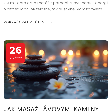
jak mi tento druh masáže pomohl znovu nabrat energii
a cítit se lépe jak tělesně, tak duševně. Porozprávám o
éterických olejích, které se používají, a jak ty správně
zvolené mohou podpořit náš imunitní systém a zlepšit
POKRAČOVAT VE ČTENÍ
náladu. Uvidíte, že aromaterapeutická masáž není jen
o vůních, ale o skutečném dotyku naší duše a těla.
Zveme vás, abyste objevili s námi klíč k obnově vaší
energie a vitality.
26
pro, 2023
JAK MASÁŽ LÁVOVÝMI KAMENY