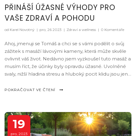
PŘINÁŠÍ ÚŽASNÉ VÝHODY PRO
VAŠE ZDRAVÍ A POHODU
od Karel Novotný
|
pro, 26 2023
|
Zdraví a wellness
|
0 Komentáře
Ahoj, jmenuji se Tomáš a chci se s vámi podělit o svůj
zážitek s masáží lávovými kameny, která může skvěle
ovlivnit váš život. Nedávno jsem vyzkoušel tuto masáž a
musím říct, že účinky byly opravdu úžasné. Uvolněné
svaly, nižší hladina stresu a hluboký pocit klidu jsou jen
některé z výhod. Věřím, že každý by si měl občas
dopřát takovou péči, aby podpořil své zdraví a pohodu.
POKRAČOVAT VE ČTENÍ
A abyste na vlastní kůži poznali, co taková masáž
obnáší a jak může pozitivně ovlivnit vaše tělo i mysl,
napsal jsem pro vás tento článek.
19
pro, 2023