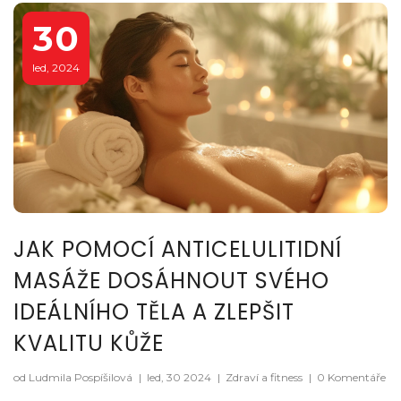
30
led, 2024
JAK POMOCÍ ANTICELULITIDNÍ
MASÁŽE DOSÁHNOUT SVÉHO
IDEÁLNÍHO TĚLA A ZLEPŠIT
KVALITU KŮŽE
od Ludmila Pospíšilová
|
led, 30 2024
|
Zdraví a fitness
|
0 Komentáře