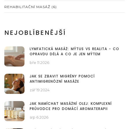
REHABILITAČNÍ MASÁŽ
(6)
NEJOBLÍBENĚJŠÍ
LYMFATICKÁ MASÁŽ: MÝTUS VS REALITA - CO
OPRAVDU DĚLÁ A CO JE JEN MÝTEM
bře 11 2026
JAK SE ZBAVIT MIGRÉNY POMOCÍ
ANTIMIGRENÓZNÍ MASÁŽE
zář 19 2024
JAK NAMÍCHAT MASÁŽNÍ OLEJ: KOMPLEXNÍ
PRŮVODCE PRO DOMÁCÍ AROMATERAPII
srp 6 2026