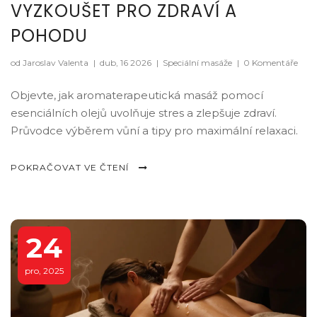
VYZKOUŠET PRO ZDRAVÍ A
POHODU
od Jaroslav Valenta
|
dub, 16 2026
|
Speciální masáže
|
0 Komentáře
Objevte, jak aromaterapeutická masáž pomocí
esenciálních olejů uvolňuje stres a zlepšuje zdraví.
Průvodce výběrem vůní a tipy pro maximální relaxaci.
POKRAČOVAT VE ČTENÍ
24
pro, 2025