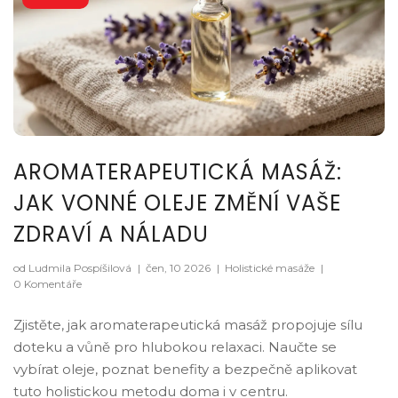
AROMATERAPEUTICKÁ MASÁŽ:
JAK VONNÉ OLEJE ZMĚNÍ VAŠE
ZDRAVÍ A NÁLADU
od Ludmila Pospíšilová
|
čen, 10 2026
|
Holistické masáže
|
0 Komentáře
Zjistěte, jak aromaterapeutická masáž propojuje sílu
doteku a vůně pro hlubokou relaxaci. Naučte se
vybírat oleje, poznat benefity a bezpečně aplikovat
tuto holistickou metodu doma i v centru.