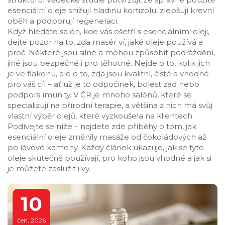
esenciální oleje snižují hladinu kortizolu, zlepšují krevní
oběh a podporují regeneraci.
Když hledáte salón, kde vás ošetří s esenciálními oleji,
dejte pozor na to, zda masér ví, jaké oleje používá a
proč. Některé jsou silné a mohou způsobit podráždění,
jiné jsou bezpečné i pro těhotné. Nejde o to, kolik jich
je ve flakonu, ale o to, zda jsou kvalitní, čisté a vhodné
pro váš cíl – ať už je to odpočinek, bolest zad nebo
podpora imunity. V ČR je mnoho salónů, které se
specializují na přírodní terapie, a většina z nich má svůj
vlastní výběr olejů, které vyzkoušela na klientech.
Podívejte se níže – najdete zde příběhy o tom, jak
esenciální oleje změnily masáže od čokoládových až
po lávové kameny. Každý článek ukazuje, jak se tyto
oleje skutečně používají, pro koho jsou vhodné a jak si
je můžete zaslužit i vy.
10
čen, 2026