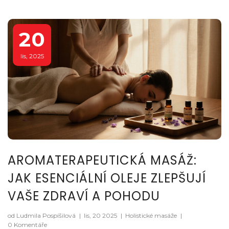
20
lis, 2025
AROMATERAPEUTICKÁ MASÁŽ:
JAK ESENCIÁLNÍ OLEJE ZLEPŠUJÍ
VAŠE ZDRAVÍ A POHODU
od Ludmila Pospíšilová
|
lis, 20 2025
|
Holistické masáže
|
0 Komentáře