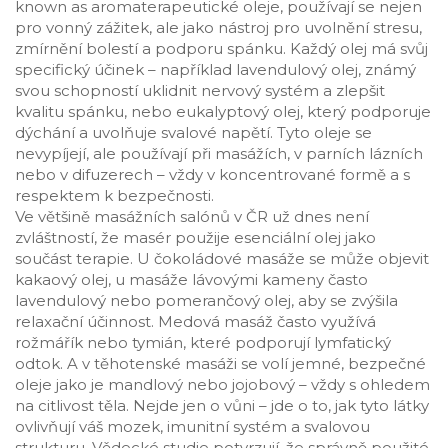
known as
aromaterapeutické oleje
, používají se nejen
pro vonný zážitek, ale jako nástroj pro uvolnění stresu,
zmírnění bolestí a podporu spánku.
Každý olej má svůj
specifický účinek – například
lavendulový olej
,
známý
svou schopností uklidnit nervový systém a zlepšit
kvalitu spánku
, nebo
eukalyptový olej
,
který podporuje
dýchání a uvolňuje svalové napětí
. Tyto oleje se
nevypíjejí, ale používají při masážích, v parních lázních
nebo v difuzerech – vždy v koncentrované formě a s
respektem k bezpečnosti.
Ve většině masážních salónů v ČR už dnes není
zvláštností, že masér použije esenciální olej jako
součást terapie. U čokoládové masáže se může objevit
kakaový olej, u masáže lávovými kameny často
lavendulový nebo pomerančový olej, aby se zvýšila
relaxační účinnost. Medová masáž často využívá
rožmářík nebo tymián, které podporují lymfatický
odtok. A v těhotenské masáži se volí jemné, bezpečné
oleje jako je mandlový nebo jojobový – vždy s ohledem
na citlivost těla. Nejde jen o vůni – jde o to, jak tyto látky
ovlivňují váš mozek, imunitní systém a svalovou
strukturu. Vědecké studie potvrzují, že správně použité