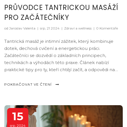
PRŮVODCE TANTRICKOU MASÁŽÍ
PRO ZAČÁTEČNÍKY
od Jaroslav Valenta
|
srp, 21 2024
|
Zdraví a wellness
|
0 Komentáře
Tantrická masáž je intimní zážitek, který kombinuje
dotek, dechová cvičení a energetickou práci.
Začátečníci se dozvědí o základních principech,
technikách a výhodách této praxe. Článek nabízí
praktické tipy pro ty, kteří chtějí začít, a odpovědi na
nejčastější otázky ohledně tantrické masáže.
POKRAČOVAT VE ČTENÍ
15
srp, 2024