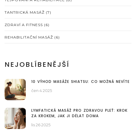
TANTRICKÁ MASÁŽ
(7)
ZDRAVÍ A FITNESS
(6)
REHABILITAČNÍ MASÁŽ
(6)
NEJOBLÍBENĚJŠÍ
10 VÝHOD MASÁŽE SHIATSU: CO MOŽNÁ NEVÍTE
čen 4 2025
LYMFATICKÁ MASÁŽ PRO ZDRAVOU PLEŤ: KROK
ZA KROKEM, JAK JI DĚLAT DOMA
lis 26 2025