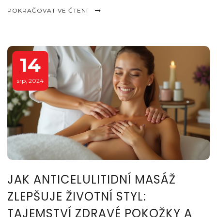
a rady, jak si anticelulitidní masáž užít i doma.
POKRAČOVAT VE ČTENÍ
14
srp, 2024
JAK ANTICELULITIDNÍ MASÁŽ
ZLEPŠUJE ŽIVOTNÍ STYL:
TAJEMSTVÍ ZDRAVÉ POKOŽKY A