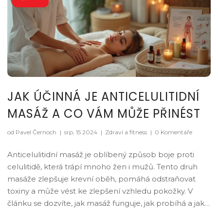
JAK ÚČINNÁ JE ANTICELULITIDNÍ
MASÁŽ A CO VÁM MŮŽE PŘINÉST
od Pavel Černoch
|
srp, 15 2024
|
Zdraví a fitness
|
0 Komentáře
Anticelulitidní masáž je oblíbený způsob boje proti
celulitidě, která trápí mnoho žen i mužů. Tento druh
masáže zlepšuje krevní oběh, pomáhá odstraňovat
toxiny a může vést ke zlepšení vzhledu pokožky. V
článku se dozvíte, jak masáž funguje, jak probíhá a jaké
výsledky můžete očekávat. Nechybí ani praktické tipy