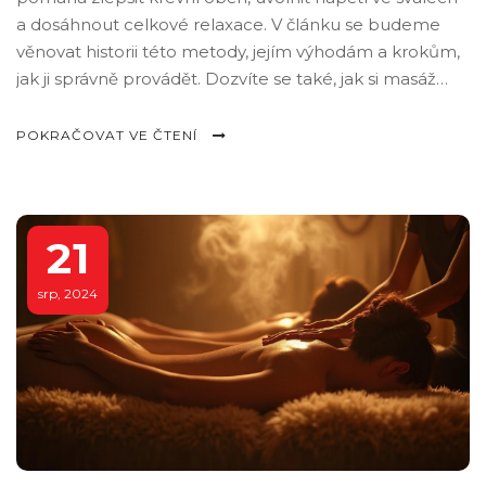
a dosáhnout celkové relaxace. V článku se budeme
věnovat historii této metody, jejím výhodám a krokům,
jak ji správně provádět. Dozvíte se také, jak si masáž
lávovými kameny můžete dopřát i doma.
POKRAČOVAT VE ČTENÍ
21
srp, 2024