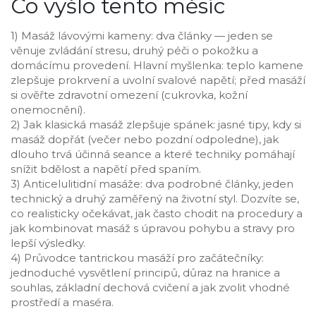
Co vyšlo tento měsíc
1) Masáž lávovými kameny: dva články — jeden se
věnuje zvládání stresu, druhý péči o pokožku a
domácímu provedení. Hlavní myšlenka: teplo kamene
zlepšuje prokrvení a uvolní svalové napětí; před masáží
si ověřte zdravotní omezení (cukrovka, kožní
onemocnění).
2) Jak klasická masáž zlepšuje spánek: jasné tipy, kdy si
masáž dopřát (večer nebo pozdní odpoledne), jak
dlouho trvá účinná seance a které techniky pomáhají
snížit bdělost a napětí před spaním.
3) Anticelulitidní masáže: dva podrobné články, jeden
technický a druhý zaměřený na životní styl. Dozvíte se,
co realisticky očekávat, jak často chodit na procedury a
jak kombinovat masáž s úpravou pohybu a stravy pro
lepší výsledky.
4) Průvodce tantrickou masáží pro začátečníky:
jednoduché vysvětlení principů, důraz na hranice a
souhlas, základní dechová cvičení a jak zvolit vhodné
prostředí a maséra.