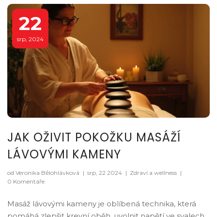
22
srp, 2024
JAK OŽIVIT POKOŽKU MASÁŽÍ
LÁVOVÝMI KAMENY
od Veronika Bělohlávková
|
srp, 22 2024
|
Zdraví a wellness
|
0 Komentáře
Masáž lávovými kameny je oblíbená technika, která
pomáhá zlepšit krevní oběh, uvolnit napětí ve svalech