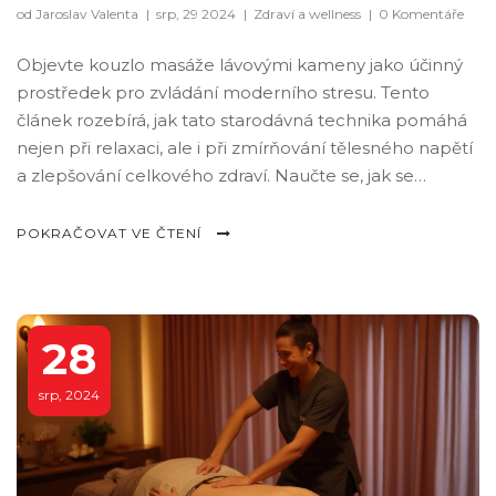
od Jaroslav Valenta
|
srp, 29 2024
|
Zdraví a wellness
|
0 Komentáře
Objevte kouzlo masáže lávovými kameny jako účinný
prostředek pro zvládání moderního stresu. Tento
článek rozebírá, jak tato starodávná technika pomáhá
nejen při relaxaci, ale i při zmírňování tělesného napětí
a zlepšování celkového zdraví. Naučte se, jak se
připravit na masáž a jaké výhody může tato technika
přinést do vašeho každodenního života.
POKRAČOVAT VE ČTENÍ
28
srp, 2024