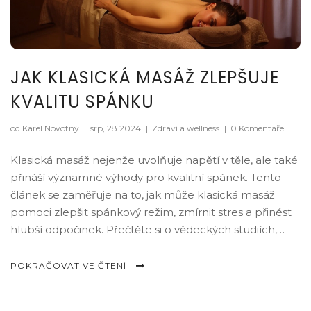
JAK KLASICKÁ MASÁŽ ZLEPŠUJE
KVALITU SPÁNKU
od Karel Novotný
|
srp, 28 2024
|
Zdraví a wellness
|
0 Komentáře
Klasická masáž nejenže uvolňuje napětí v těle, ale také
přináší významné výhody pro kvalitní spánek. Tento
článek se zaměřuje na to, jak může klasická masáž
pomoci zlepšit spánkový režim, zmírnit stres a přinést
hlubší odpočinek. Přečtěte si o vědeckých studiích,
praktických tipech a doporučeních pro maximální
využití masáže pro lepší spánek.
POKRAČOVAT VE ČTENÍ