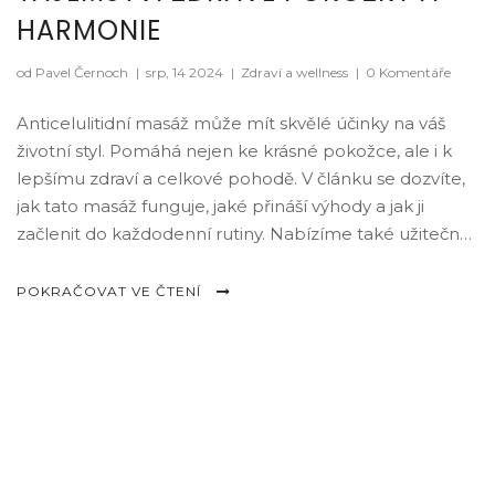
HARMONIE
od Pavel Černoch
|
srp, 14 2024
|
Zdraví a wellness
|
0 Komentáře
Anticelulitidní masáž může mít skvělé účinky na váš
životní styl. Pomáhá nejen ke krásné pokožce, ale i k
lepšímu zdraví a celkové pohodě. V článku se dozvíte,
jak tato masáž funguje, jaké přináší výhody a jak ji
začlenit do každodenní rutiny. Nabízíme také užitečné
tipy, které vám pomohou dosáhnout nejlepších
výsledků.
POKRAČOVAT VE ČTENÍ