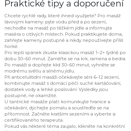
Praktické tipy a doporučení
Chcete rychlé rady, které ihned využijete? Pro masáž
lávovými kameny: pijte vodu před a po sezení,
nechoďte na masáž po těžkém jídle a informujte
maséra o citlivých místech. Pokud praktikujete doma,
zahřejte kameny postupně a nikdy nepoužívejte příliš
horké.
Pro lepší spánek zkuste klasickou masáž 1–2× týdně po
dobu 30–60 minut. Zaměřte se na krk, ramena a bedra.
Po masáži si dopřejte klid 30–60 minut, vyhněte se
modrému světlu a silnému jídlu.
Při anticelulitidní masáži očekávejte sérii 6–12 sezení,
kombinujte masáž s domácí péčí: suché kartáčování,
dostatek vody a lehké posilování. Výsledky jsou
postupné, ne okamžité.
U tantrické masáže platí: komunikujte hranice a
očekávání, dýchejte pomalu a soustřeďte se na
přítomnost. Začněte kratšími sezeními a vyberte si
certifikovaného terapeuta.
Pokud vás některé téma zaujalo, klikněte na konkrétní