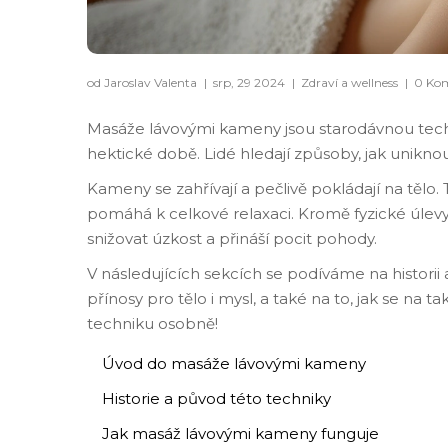
od Jaroslav Valenta
|
srp, 29 2024
|
Zdraví a wellness
|
0 Ko
Masáže lávovými kameny jsou starodávnou techn
hektické době. Lidé hledají způsoby, jak unikno
Kameny se zahřívají a pečlivě pokládají na tělo
pomáhá k celkové relaxaci. Kromě fyzické úlevy 
snižovat úzkost a přináší pocit pohody.
V následujících sekcích se podíváme na historii
přínosy pro tělo i mysl, a také na to, jak se na
techniku osobně!
Úvod do masáže lávovými kameny
Historie a původ této techniky
Jak masáž lávovými kameny funguje