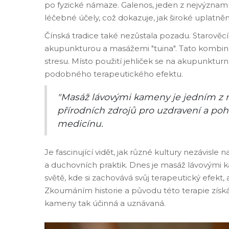
po fyzické námaze. Galenos, jeden z nejvýznam
léčebné účely, což dokazuje, jak široké uplatněn
Čínská tradice také nezůstala pozadu. Starověcí 
akupunkturou a masážemi "tuina". Tato kombina
stresu. Místo použití jehliček se na akupunktur
podobného terapeutického efektu.
"Masáž lávovými kameny je jedním z ne
přírodních zdrojů pro uzdravení a poho
medicínu.
Je fascinující vidět, jak různé kultury nezávisle
a duchovních praktik. Dnes je masáž lávovými
světě, kde si zachovává svůj terapeutický efekt,
Zkoumáním historie a původu této terapie získ
kameny tak účinná a uznávaná.