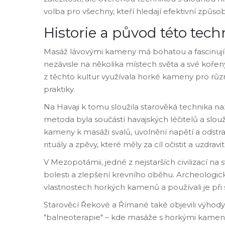
volba pro všechny, kteří hledají efektivní způsob,
Historie a původ této tech
Masáž lávovými kameny má bohatou a fascinující h
nezávisle na několika místech světa a své koře
z těchto kultur využívala horké kameny pro rů
praktiky.
Na Havaji k tomu sloužila starověká technika 
metoda byla součástí havajských léčitelů a slouž
kameny k masáži svalů, uvolnění napětí a odstr
rituály a zpěvy, které měly za cíl očistit a uzdravi
V Mezopotámii, jedné z nejstarších civilizací 
bolesti a zlepšení krevního oběhu. Archeologick
vlastnostech horkých kamenů a používali je při 
Starověcí Řekové a Římané také objevili výhody 
"balneoterapie" – kde masáže s horkými kameny 