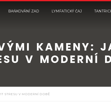
BAŇKOVÁNÍ ZAD
LYMFATICKÝ ČAJ
TANTRIC
ÝMI KAMENY: JA
ESU V MODERNÍ 
VIT STRESU V MODERNÍ DOBĚ