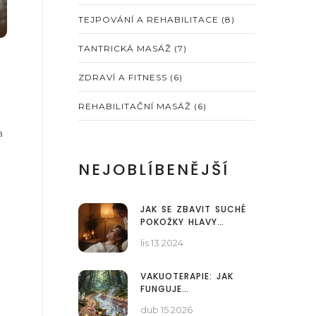
TEJPOVÁNÍ A REHABILITACE
(8)
TANTRICKÁ MASÁŽ
(7)
ZDRAVÍ A FITNESS
(6)
REHABILITAČNÍ MASÁŽ
(6)
a
NEJOBLÍBENĚJŠÍ
JAK SE ZBAVIT SUCHÉ
POKOŽKY HLAVY
POMOCÍ SPECIÁLNÍCH
lis 13 2024
MASÁŽÍ
VAKUOTERAPIE: JAK
FUNGUJE
VAKUUMTERAPIE A
dub 15 2026
POMÁHÁ SKUTEČNĚ