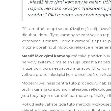
„Masáž lávovými kameny je nejen úč
napětí, ale také skvělým způsobem, ja
systém,“ říká renomovaný fyzioterape
Při samotné terapii se používají nejčastěji láv
dlouhou dobu. Tyto kameny se zahřívají na teplot
kombinaci s masáží. Teplo z kamenů zlepšuje pr
možné dosáhnout hluboké relaxace a regener
Masáž lávovými kameny
má také pozitivní vli
nervový systém, čímž se snižuje úzkost a napět
může pomoci s nespavostí a únavou. Díky kombin
volbou pro lidi hledající komplexní péči o své zd
Moderní wellness centra tuto proceduru nabízejí
technikami, jako jsou aromaterapie, reflexologi
jsou tedy nejen okamžitě patrné, ale přinášejí d
Pokud ještě váháte, zda tuto metodu vyzkoušet
záležitostí, ale ověřenou technikou s dlouhou hi