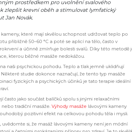
inným prostředkem pro uvolnění svalového
k zlepšit krevní oběh a stimulovat lymfatický
ut Jan Novák.
ové kameny, které mají skvělou schopnost udržovat teplo po
u přibližně 50–60 °C a poté se aplicí na tělo, často v
okrvení a účinně zmírňuje bolesti svalů. Díky této metodě 
ace, kterou běžné masáže nedokážou.
v na naši psychickou pohodu. Teplo a tlak jemně uklidňují
í. Některé studie dokonce naznačují, že tento typ masáže
aci fyzických a psychických účinků je tato terapie ideální
raví.
 často jako součást balíčků spolu s jinými relaxačními
e nebo tradiční masáže.
Výhody masáže
lávovými kameny
louhodobý pozitivní efekt na celkovou pohodu těla i mysli.
, uvědomte si, že masáž lávovými kameny není jen módní
storií a četnými prokázanými přínosy pro zdraví. Je to skvěl