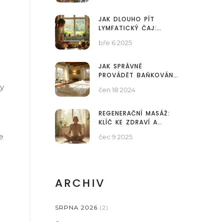
PROTI CELULITIDĚ?
JAK DLOUHO PÍT
LYMFATICKÝ ČAJ:
DŮLEŽITÉ FAKTY A
bře 6 2025
DOPORUČENÍ
JAK SPRÁVNĚ
PROVÁDĚT BAŇKOVÁNÍ
ZAD - KOMPLETNÍ
ky
čen 18 2024
NÁVOD
REGENERAČNÍ MASÁŽ:
KLÍČ KE ZDRAVÍ A
VITALITĚ TĚLA I MYSLI
e
čec 9 2025
ARCHIV
SRPNA 2026
(2)