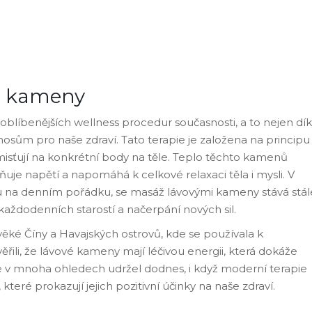
i kameny
blíbenějších wellness procedur současnosti, a to nejen dí
nosům pro naše zdraví. Tato terapie je založena na principu
isťují na konkrétní body na těle. Teplo těchto kamenů
uje napětí a napomáhá k celkové relaxaci těla i mysli. V
ou na denním pořádku, se masáž lávovými kameny stává stál
d každodenních starostí a načerpání nových sil.
věké Číny a Havajských ostrovů, kde se používala k
ěřili, že lávové kameny mají léčivou energii, která dokáže
 se v mnoha ohledech udržel dodnes, i když moderní terapie
eré prokazují jejich pozitivní účinky na naše zdraví.