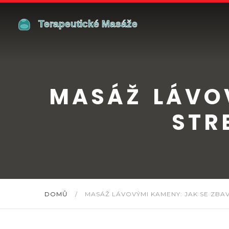
MASÁŽ LÁVOV
STR
DOMŮ
/
MASÁŽ LÁVOVÝMI KAMENY: JAK SE ZBA