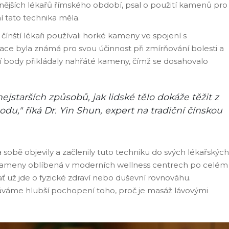
nějších lékařů římského období, psal o použití kamenů pro
í tato technika měla.
čínští lékaři používali horké kameny ve spojení s
ce byla známá pro svou účinnost při zmírňování bolesti a
ní body přikládaly nahřáté kameny, čímž se dosahovalo
jstarších způsobů, jak lidské tělo dokáže těžit z
du," říká Dr. Yin Shun, expert na tradiční čínskou
 na sobě objevily a začlenily tuto techniku do svých lékařských
 kameny oblíbená v moderních wellness centrech po celém
 ať už jde o fyzické zdraví nebo duševní rovnováhu.
áváme hlubší pochopení toho, proč je masáž lávovými