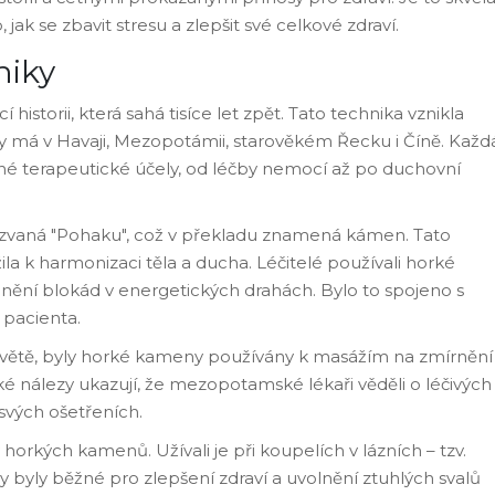
 jak se zbavit stresu a zlepšit své celkové zdraví.
niky
istorii, která sahá tisíce let zpět. Tato technika vznikla
ny má v Havaji, Mezopotámii, starověkém Řecku i Číně. Každ
zné terapeutické účely, od léčby nemocí až po duchovní
nazvaná "Pohaku", což v překladu znamená kámen. Tato
ila k harmonizaci těla a ducha. Léčitelé používali horké
anění blokád v energetických drahách. Bylo to spojeno s
t pacienta.
na světě, byly horké kameny používány k masážím na zmírnění
é nálezy ukazují, že mezopotamské lékaři věděli o léčivých
svých ošetřeních.
horkých kamenů. Užívali je při koupelích v lázních – tzv.
byly běžné pro zlepšení zdraví a uvolnění ztuhlých svalů