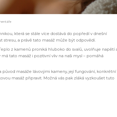
mentáře
ikou, která se stále více dostává do popředí v dnešní
ut stresu, a právě tato masáž může být odpovědí.
. Teplo z kamenů proniká hluboko do svalů, uvolňuje napětí 
má tato masáž i pozitivní vliv na naši mysl – pomáhá
 a původ masáže lávovými kameny, její fungování, konkrétní
 takovou masáž připravit. Možná vás pak zláká vyzkoušet tuto