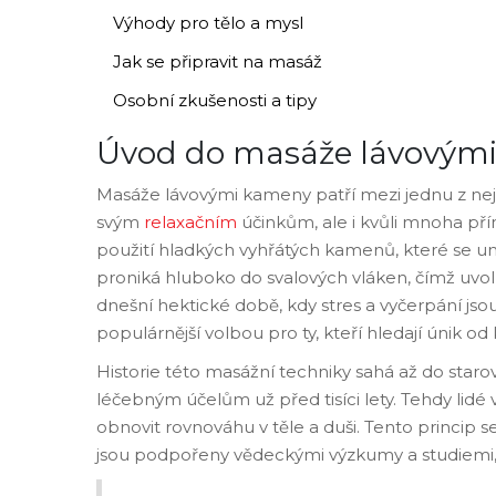
Výhody pro tělo a mysl
Jak se připravit na masáž
Osobní zkušenosti a tipy
Úvod do masáže lávovým
Masáže lávovými kameny patří mezi jednu z nejo
svým
relaxačním
účinkům, ale i kvůli mnoha pří
použití hladkých vyhřátých kamenů, které se um
proniká hluboko do svalových vláken, čímž uvolň
dnešní hektické době, kdy stres a vyčerpání js
populárnější volbou pro ty, kteří hledají únik o
Historie této masážní techniky sahá až do staro
léčebným účelům už před tisíci lety. Tehdy lidé v
obnovit rovnováhu v těle a duši. Tento princip
jsou podpořeny vědeckými výzkumy a studiemi, kt