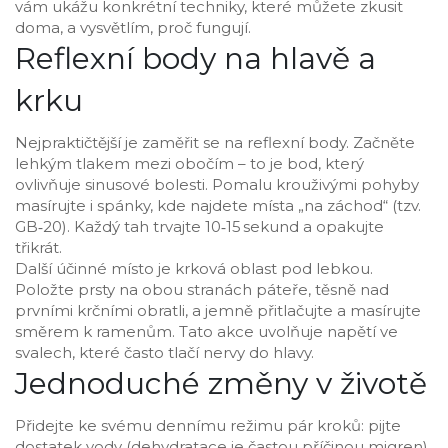
vám ukážu konkrétní techniky, které můžete zkusit
doma, a vysvětlím, proč fungují.
Reflexní body na hlavě a
krku
Nejpraktičtější je zaměřit se na reflexní body. Začněte
lehkým tlakem mezi obočím – to je bod, který
ovlivňuje sinusové bolesti. Pomalu krouživými pohyby
masírujte i spánky, kde najdete místa „na záchod“ (tzv.
GB‑20). Každý tah trvajte 10‑15 sekund a opakujte
třikrát.
Další účinné místo je krková oblast pod lebkou.
Položte prsty na obou stranách páteře, těsně nad
prvními krčními obratli, a jemně přitlačujte a masírujte
směrem k ramenům. Tato akce uvolňuje napětí ve
svalech, které často tlačí nervy do hlavy.
Jednoduché změny v životě
Přidejte ke svému dennímu režimu pár kroků: pijte
dostatek vody (dehydratace je častou příčinou migren),