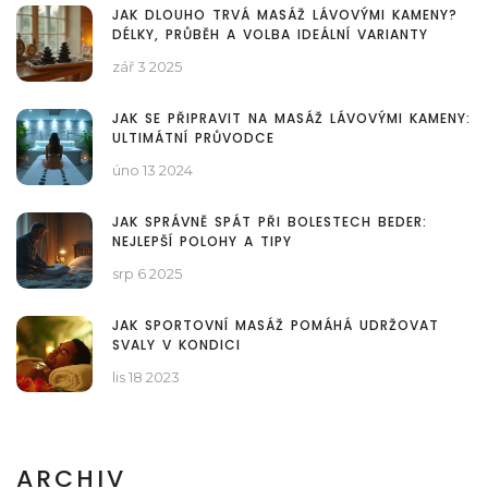
JAK DLOUHO TRVÁ MASÁŽ LÁVOVÝMI KAMENY?
DÉLKY, PRŮBĚH A VOLBA IDEÁLNÍ VARIANTY
zář 3 2025
JAK SE PŘIPRAVIT NA MASÁŽ LÁVOVÝMI KAMENY:
ULTIMÁTNÍ PRŮVODCE
úno 13 2024
JAK SPRÁVNĚ SPÁT PŘI BOLESTECH BEDER:
NEJLEPŠÍ POLOHY A TIPY
srp 6 2025
JAK SPORTOVNÍ MASÁŽ POMÁHÁ UDRŽOVAT
SVALY V KONDICI
lis 18 2023
ARCHIV