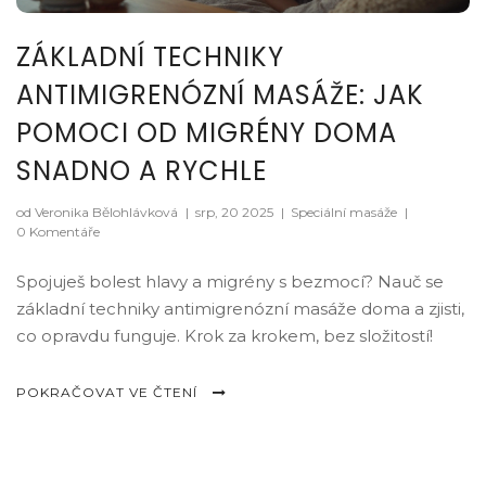
ZÁKLADNÍ TECHNIKY
ANTIMIGRENÓZNÍ MASÁŽE: JAK
POMOCI OD MIGRÉNY DOMA
SNADNO A RYCHLE
od Veronika Bělohlávková
|
srp, 20 2025
|
Speciální masáže
|
0 Komentáře
Spojuješ bolest hlavy a migrény s bezmocí? Nauč se
základní techniky antimigrenózní masáže doma a zjisti,
co opravdu funguje. Krok za krokem, bez složitostí!
POKRAČOVAT VE ČTENÍ