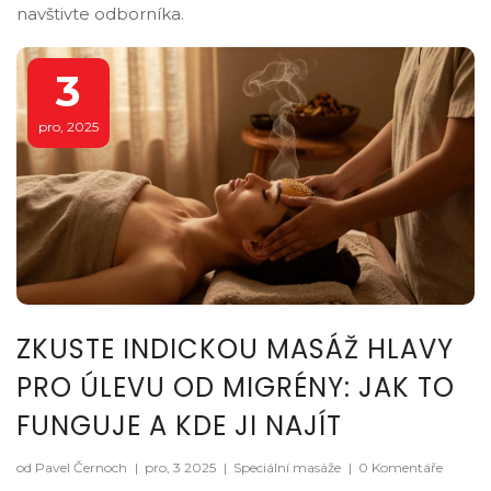
navštivte odborníka.
3
pro, 2025
ZKUSTE INDICKOU MASÁŽ HLAVY
PRO ÚLEVU OD MIGRÉNY: JAK TO
FUNGUJE A KDE JI NAJÍT
od Pavel Černoch
|
pro, 3 2025
|
Speciální masáže
|
0 Komentáře