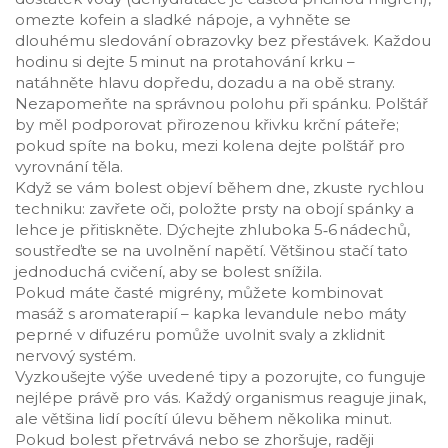
omezte kofein a sladké nápoje, a vyhněte se
dlouhému sledování obrazovky bez přestávek. Každou
hodinu si dejte 5 minut na protahování krku –
natáhněte hlavu dopředu, dozadu a na obě strany.
Nezapomeňte na správnou polohu při spánku. Polštář
by měl podporovat přirozenou křivku krční páteře;
pokud spíte na boku, mezi kolena dejte polštář pro
vyrovnání těla.
Když se vám bolest objeví během dne, zkuste rychlou
techniku: zavřete oči, položte prsty na obojí spánky a
lehce je přitiskněte. Dýchejte zhluboka 5‑6 nádechů,
soustřeďte se na uvolnění napětí. Většinou stačí tato
jednoduchá cvičení, aby se bolest snížila.
Pokud máte časté migrény, můžete kombinovat
masáž s aromaterapií – kapka levandule nebo máty
peprné v difuzéru pomůže uvolnit svaly a zklidnit
nervový systém.
Vyzkoušejte výše uvedené tipy a pozorujte, co funguje
nejlépe právě pro vás. Každý organismus reaguje jinak,
ale většina lidí pocítí úlevu během několika minut.
Pokud bolest přetrvává nebo se zhoršuje, raději