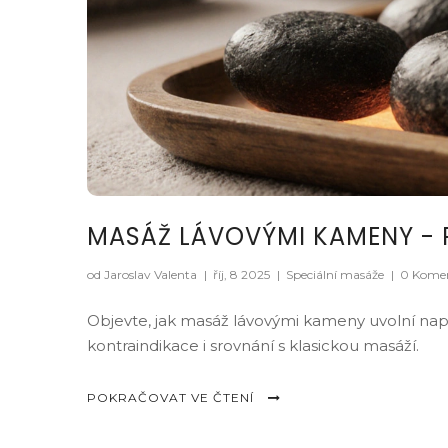
MASÁŽ LÁVOVÝMI KAMENY - P
od Jaroslav Valenta
|
říj, 8 2025
|
Speciální masáže
|
0 Kome
Objevte, jak masáž lávovými kameny uvolní napět
kontraindikace i srovnání s klasickou masáží.
POKRAČOVAT VE ČTENÍ