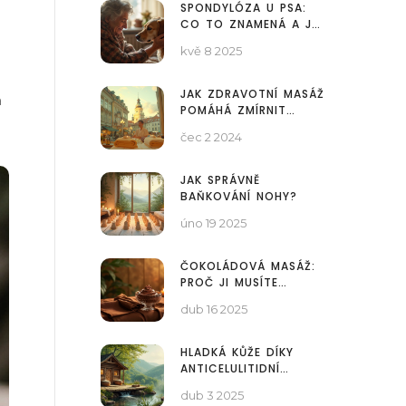
SPONDYLÓZA U PSA:
CO TO ZNAMENÁ A JAK
POMÁHÁ DORNOVA
kvě 8 2025
METODA
JAK ZDRAVOTNÍ MASÁŽ
a
POMÁHÁ ZMÍRNIT
ÚZKOST A DEPRESI
čec 2 2024
JAK SPRÁVNĚ
BAŇKOVÁNÍ NOHY?
úno 19 2025
ČOKOLÁDOVÁ MASÁŽ:
PROČ JI MUSÍTE
VYZKOUŠET
dub 16 2025
HLADKÁ KŮŽE DÍKY
ANTICELULITIDNÍ
MASÁŽI
dub 3 2025