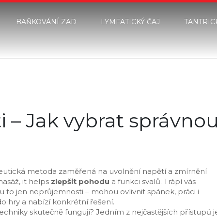
BAŇKOVÁNÍ ZAD
LYMFATICKÝ ČAJ
TANTRIC
i – Jak vybrat správno
eutická metoda zaměřená na uvolnění napětí a zmírnění
masáž
, it helps
zlepšit pohodu
a funkci svalů.
Trápí vás
 to jen neprůjemnosti – mohou ovlivnit spánek, práci i
o hry a nabízí konkrétní řešení.
 techniky skutečně fungují? Jedním z nejčastějších přístupů j