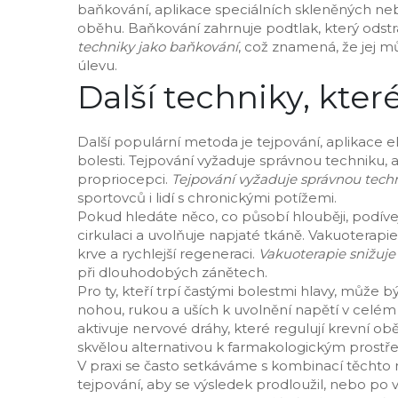
baňkování
,
aplikace speciálních skleněných ne
oběhu
. Baňkování zahrnuje podtlak, který odstr
techniky jako baňkování
, což znamená, že jej m
úlevu.
Další techniky, kter
Další populární metoda je
tejpování
,
aplikace e
bolesti
. Tejpování vyžaduje správnou techniku, a
propriocepci.
Tejpování vyžaduje správnou techn
sportovců i lidí s chronickými potížemi.
Pokud hledáte něco, co působí hlouběji, podíve
cirkulaci a uvolňuje napjaté tkáně
. Vakuoterapi
krve a rychlejší regeneraci.
Vakuoterapie snižuje
při dlouhodobých zánětech.
Pro ty, kteří trpí častými bolestmi hlavy, může 
nohou, rukou a uších k uvolnění napětí v celém
aktivuje nervové dráhy, které regulují krevní ob
skvělou alternativou k farmakologickým prost
V praxi se často setkáváme s kombinací těcht
tejpování, aby se výsledek prodloužil, nebo po 