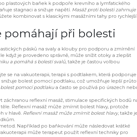
bo plastových baňek k podpoře krevního a lymfatického
aňuje stagnaci a snižuje napětí.
Masáž proti bolesti zahrnuje
ůžete kombinovat s klasickými masážními tahy pro rychlejší
é pomáhají při bolesti
lastických pásků na svaly a klouby pro podporu a zmírnění
le když je provedeno správně, může snížit otoky a zlepšit
iku a pomáhá s bolestí svalů
, takže je častou volbou
jte se na
vakuoterapii
,
terapii s podtlakem, která podporuje
e snižuje bolest pomocí podtlaku, což umožňuje lepší průto
 bolest pomocí podtlaku
a často se používá po úrazech neb
být záchranou
reflexní masáž
,
stimulace specifických bodů n
 těle
. Reflexní masáž může zmírnit bolest hlavy, protože
ěh v hlavě.
Reflexní masáž může zmírnit bolest hlavy
, takže j
ředkům.
o metod. Například po baňkování může následovat krátké
vakuoterapii může terapeut použít reflexní techniky pro