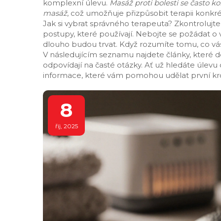
komplexní úlevu.
Masáž proti bolesti se často
masáž
, což umožňuje přizpůsobit terapii konk
Jak si vybrat správného terapeuta? Zkontrolujte 
postupy, které používají. Nebojte se požádat o 
dlouho budou trvat. Když rozumíte tomu, co vás č
V následujícím seznamu najdete články, které det
odpovídají na časté otázky. Ať už hledáte úlevu
informace, které vám pomohou udělat první kro
8
říj, 2025