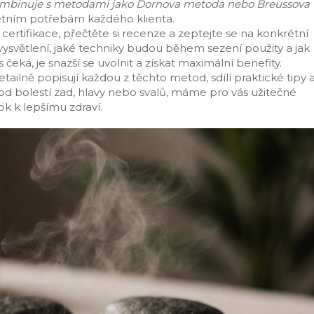
 kombinuje s metodami jako Dornova metoda nebo Breussova
rétním potřebám každého klienta.
certifikace, přečtěte si recenze a zeptejte se na konkrétní
vysvětlení, jaké techniky budou během sezení použity a jak
eká, je snazší se uvolnit a získat maximální benefity.
ailně popisují každou z těchto metod, sdílí praktické tipy 
 od bolestí zad, hlavy nebo svalů, máme pro vás užitečné
k k lepšímu zdraví.