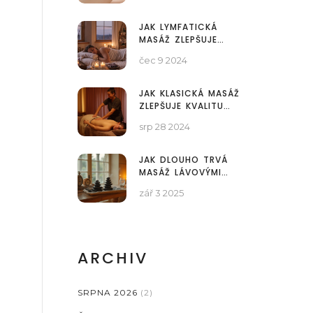
JAK LYMFATICKÁ
MASÁŽ ZLEPŠUJE
KVALITU SPÁNKU
čec 9 2024
JAK KLASICKÁ MASÁŽ
ZLEPŠUJE KVALITU
SPÁNKU
srp 28 2024
JAK DLOUHO TRVÁ
MASÁŽ LÁVOVÝMI
KAMENY? DÉLKY,
zář 3 2025
PRŮBĚH A VOLBA
IDEÁLNÍ VARIANTY
ARCHIV
SRPNA 2026
(2)