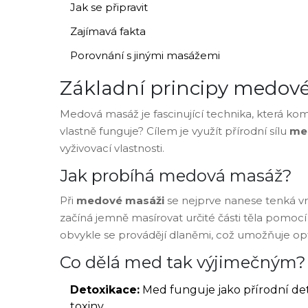
Jak se připravit
Zajímavá fakta
Porovnání s jinými masážemi
Základní principy medov
Medová masáž je fascinující technika, která kom
vlastně funguje? Cílem je využít přírodní sílu
me
vyživovací vlastnosti.
Jak probíhá medová masáž?
Při
medové masáži
se nejprve nanese tenká v
začíná jemně masírovat určité části těla pomocí
obvykle se provádějí dlaněmi, což umožňuje op
Co dělá med tak výjimečným?
Detoxikace:
Med funguje jako přírodní de
toxiny.