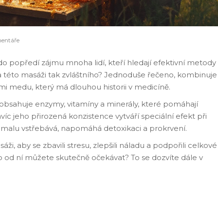
entáře
 popředí zájmu mnoha lidí, kteří hledají efektivní metody
 na této masáži tak zvláštního? Jednoduše řečeno, kombinuje
tmi medu, který má dlouhou historii v medicíně.
– obsahuje enzymy, vitamíny a minerály, které pomáhají
íc jeho přirozená konzistence vytváří speciální efekt při
omalu vstřebává, napomáhá detoxikaci a prokrvení.
ži, aby se zbavili stresu, zlepšili náladu a podpořili celkové
 co od ní můžete skutečně očekávat? To se dozvíte dále v