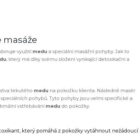
é masáže
binuje využití
medu
a speciální masážní pohyby. Jak to
du
, který má díky svému složení vynikající detoxikační a
rstva tekutého
medu
na pokožku klienta. Následně masér
 speciálních pohybů. Tyto pohyby jsou velmi specifické a
timální vstřebávání
medu
do pokožky.
toxikant, který pomáhá z pokožky vytáhnout nežádoucí