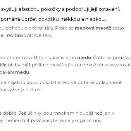
vyšují elasticitu pokožky a podporují její zotavení.
ý pomáhá udržet pokožku měkkou a hladkou.
u pohodu a energii těla. Proto se
medová masáž
často
 i revitalizovat své tělo.
obré předem zvolit ten správný druh
medu
. Často se používá
 Klienti by měli přijít na masáž s čistou pokožkou a vyvarovat
řebávání
medu
.
ce nějakou dobu působit a teprve poté se opláchnout
ní výživných látek.
e dobře. Její účinky jdou mnohem hlouběji než jen k
y mohou mít pozitivní vliv na celý organismus.