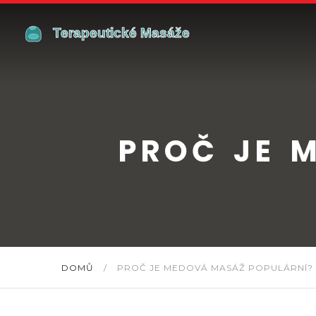
PROČ JE 
DOMŮ
/
PROČ JE MEDOVÁ MASÁŽ POPULÁRNÍ?