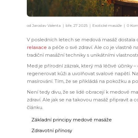
od Jaroslav Valenta
|
bře, 27 2025
|
Exotické masáže
|
0 Kom
V posledních letech se medová masáž dostala do
relaxace
a péče o své zdraví. Ale co je vlastně
tradiční masážní techniky s unikátními vlastnos
Med je přírodní zázrak, který má léčivé účinky 
regenerovat kůži a uvolňovat svalové napětí. Nav
masírování. Tím, že se přikládá na pokožku a p
Není tedy divu, že se lidé obracejí k medové masá
zdraví. Ale jak se na takovou masáž připravit a
článku.
Základní principy medové masáže
Zdravotní přínosy