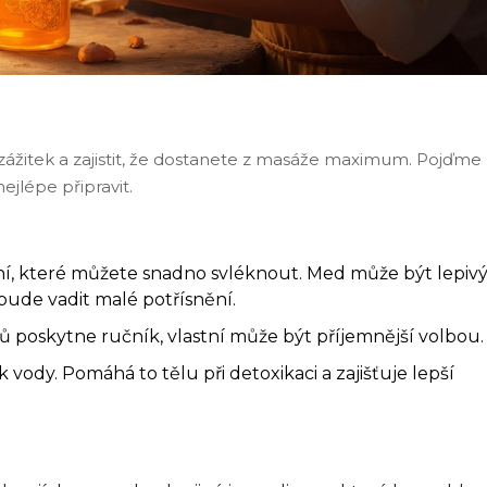
zážitek a zajistit, že dostanete z masáže maximum. Pojďme
ejlépe připravit.
ní, které můžete snadno svléknout. Med může být lepivý
bude vadit malé potřísnění.
nů poskytne ručník, vlastní může být příjemnější volbou.
k vody. Pomáhá to tělu při detoxikaci a zajišťuje lepší