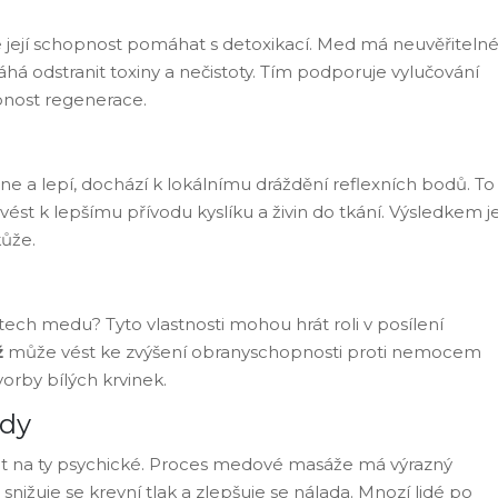
e její schopnost pomáhat s detoxikací. Med má neuvěřiteln
áhá odstranit toxiny a nečistoty. Tím podporuje vylučování
opnost regenerace.
e a lepí, dochází k lokálnímu dráždění reflexních bodů. To
ést k lepšímu přívodu kyslíku a živin do tkání. Výsledkem j
kůže.
ostech medu? Tyto vlastnosti mohou hrát roli v posílení
ž
může vést ke zvýšení obranyschopnosti proti nemocem
vorby bílých krvinek.
ady
 na ty psychické. Proces medové masáže má výrazný
 snižuje se krevní tlak a zlepšuje se nálada. Mnozí lidé po