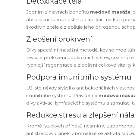
Detoxikace těla
Jedním z hlavních benefitů
medové masáže
j
absorpční schopnosti – při aplikaci na kůži pom
škodlivin z těla a zlepšuje jeho přirozenou sch
Zlepšení prokrvení
Díky speciální masážní metodě, kdy se med táhn
zvyšuje prokrvení podkožních vrstev, což může v
rychlejší regenerace a zlepšení celkové vitality 
Podpora imunitního systému
Už jste někdy slyšeli o antibakteriálních vlastn
imunitního systému. Pravidelná
medová masá
díky aktivaci lymfatického systému a stimulaci t
Redukce stresu a zlepšení nál
Kromě fyzických přínosů nesmíme zapomenout
antistresový účinek. Zpomaluje se aktivita srdce,