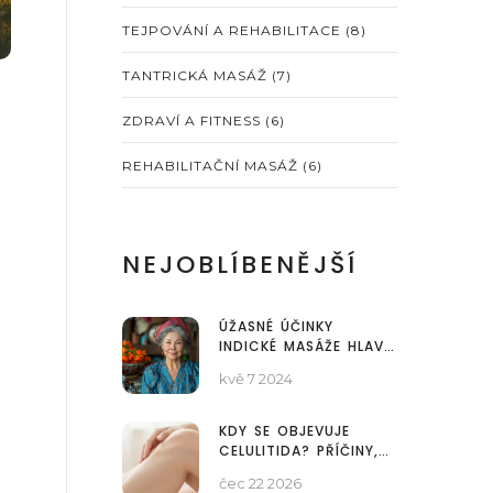
TEJPOVÁNÍ A REHABILITACE
(8)
TANTRICKÁ MASÁŽ
(7)
ZDRAVÍ A FITNESS
(6)
REHABILITAČNÍ MASÁŽ
(6)
NEJOBLÍBENĚJŠÍ
ÚŽASNÉ ÚČINKY
INDICKÉ MASÁŽE HLAVY:
ZKLIDNĚTE MYSL,
kvě 7 2024
POSILNĚTE VLASY
KDY SE OBJEVUJE
CELULITIDA? PŘÍČINY,
FÁZE A ROLE
čec 22 2026
MASÁŽNÍHO BAŇKOVÁNÍ