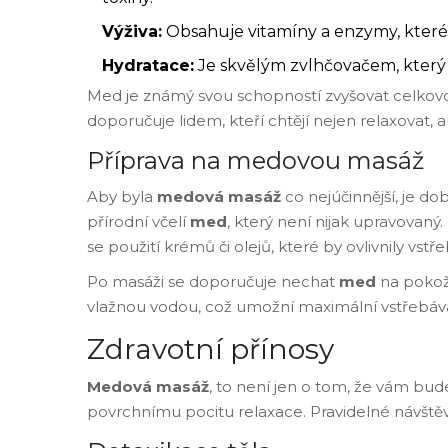
Výživa:
Obsahuje vitamíny a enzymy, které z
Hydratace:
Je skvělým zvlhčovačem, kter
Med je známý svou schopností zvyšovat celkovo
doporučuje lidem, kteří chtějí nejen relaxovat, ale
Příprava na medovou masáž
Aby byla
medová masáž
co nejúčinnější, je d
přírodní včelí
med
, který není nijak upravovaný.
se použití krémů či olejů, které by ovlivnily vst
Po masáži se doporučuje nechat
med
na pokož
vlažnou vodou, což umožní maximální vstřebává
Zdravotní přínosy
Medová masáž
, to není jen o tom, že vám bud
povrchnímu pocitu relaxace. Pravidelné návštěv