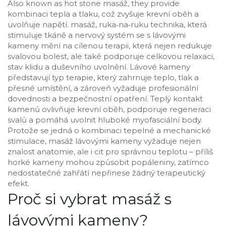
Also known as
hot stone masáž
, they provide
kombinaci tepla a tlaku, což zvyšuje krevní oběh a
uvolňuje napětí.
masáž
,
ruka‑na‑ruku technika, která
stimuluje tkáně a nervový systém
se s lávovými
kameny mění na cílenou terapii, která nejen redukuje
svalovou bolest, ale také podporuje celkovou
relaxaci
,
stav klidu a duševního uvolnění
. Lávové kameny
představují typ terapie, který zahrnuje teplo, tlak a
přesné umístění, a zároveň vyžaduje profesionální
dovednosti a bezpečnostní opatření. Teplý kontakt
kamenů ovlivňuje krevní oběh, podporuje regeneraci
svalů a pomáhá uvolnit hluboké myofasciální body.
Protože se jedná o kombinaci tepelné a mechanické
stimulace, masáž lávovými kameny vyžaduje nejen
znalost anatomie, ale i cit pro správnou teplotu – příliš
horké kameny mohou způsobit popáleniny, zatímco
nedostatečné zahřátí nepřinese žádný terapeutický
efekt.
Proč si vybrat masáž s
lávovými kameny?