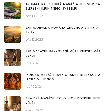
AROMATERAPEUTICKÁ MASÁŽ A JEJÍ VLIV NA
ZLEPŠENÍ IMUNITNÍHO SYSTÉMU
pro 19 2023
JAK ÁJURVÉDA POMÁHÁ ZHUBNOUT: TIPY A
TRIKY
bře 12 2025
JAK MASÁŽNÍ BAŇKOVÁNÍ MŮŽE ZLEPŠIT VÁŠ
VÝKON
lis 16 2025
INDICKÁ MASÁŽ HLAVY CHAMPI: RELAXACE A
LÉČBA V JEDNOM
led 16 2024
THAJSKÉ MASÁŽE: CO O NICH POTŘEBUJETE
VĚDĚT
kvě 29 2025