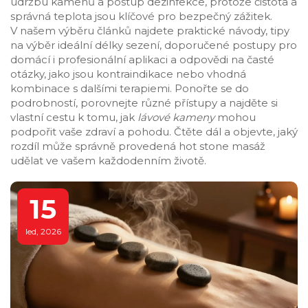
údržbu kamenů a postup dezinfekce, protože čistota a
správná teplota jsou klíčové pro bezpečný zážitek.
V našem výběru článků najdete praktické návody, tipy
na výběr ideální délky sezení, doporučené postupy pro
domácí i profesionální aplikaci a odpovědi na časté
otázky, jako jsou kontraindikace nebo vhodná
kombinace s dalšími terapiemi. Ponořte se do
podrobností, porovnejte různé přístupy a najděte si
vlastní cestu k tomu, jak
lávové kameny
mohou
podpořit vaše zdraví a pohodu. Čtěte dál a objevte, jaký
rozdíl může správně provedená hot stone masáž
udělat ve vašem každodenním životě.
15
led, 2026