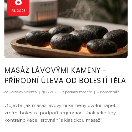
8
říj, 2025
MASÁŽ LÁVOVÝMI KAMENY -
PŘÍRODNÍ ÚLEVA OD BOLESTÍ TĚLA
od Jaroslav Valenta
|
říj, 8 2025
|
Speciální masáže
|
0 Komentáře
Objevte, jak masáž lávovými kameny uvolní napětí,
zmírní bolesti a podpoří regeneraci. Praktické tipy,
kontraindikace i srovnání s klasickou masáží.