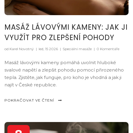
MASÁŽ LÁVOVÝMI KAMENY: JAK JI
VYUŽÍT PRO ZLEPŠENÍ POHODY
od Karel Novotný
|
led, 15 2026
|
Speciální masáže
|
0 Komentáře
Masáž lávovými kameny pomáhá uvolnit hluboké
svalové napětí a zlepšit pohodu pomocí přirozeného
tepla. Zjistěte, jak funguje, pro koho je vhodná a jak ji
najít v České republice.
POKRAČOVAT VE ČTENÍ