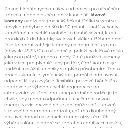
Pokud hledáte rychlou úlevu od bolesti po náročném
tréninku nebo dlouhém dni v kanceláři,
lávové
kameny
nabízí pragmatický řešení. Délka sezení se
obvykle pohybuje od 30 do 90 minut – kratší varianty
zaměřené na rychlé uvolnění a dlouhé sezení, která
pronikají až do hloubky svalových vláken. Během první
fáze terapeut zahřeje kameny na optimální teplotu
(obvykle 45‑55 °C) a následně je položí na klíčová místa
jako jsou páteř, ramena a nohy. Poté používá kameny
jako válce pro plynulé tahy po těle, čímž kombinuje
tradiční masážní techniky s teplým působením. Tento
proces stimuluje lymfatický tok, pomáhá odplavovat
odpadní látky a zvyšuje flexibilitu pojivové tkáně. Pro
sportovce je výhodou rychlá regenerace po
intenzivním zatížení; pro zaneprázdněné rodiče je to
chvíle, kdy mohou odpočinout a načerpat novou
energii. Navíc, pravidelné sezení může snížit úroveň
stresového hormonu kortizolu, což má dlouhodobý
pozitivní dopad na spánek a imunitní systém. Při
výběru salónu je dobré se zeptat na certifikaci maséra,