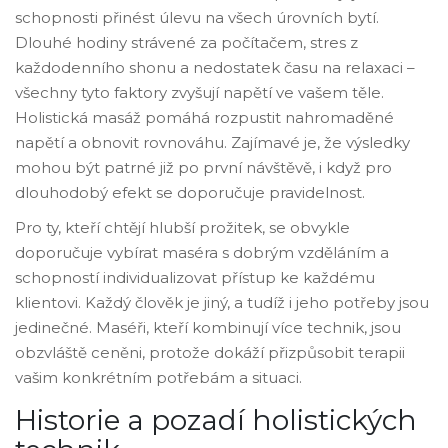
schopnosti přinést úlevu na všech úrovních bytí.
Dlouhé hodiny strávené za počítačem, stres z
každodenního shonu a nedostatek času na relaxaci –
všechny tyto faktory zvyšují napětí ve vašem těle.
Holistická masáž pomáhá rozpustit nahromaděné
napětí a obnovit rovnováhu. Zajímavé je, že výsledky
mohou být patrné již po první návštěvě, i když pro
dlouhodobý efekt se doporučuje pravidelnost.
Pro ty, kteří chtějí hlubší prožitek, se obvykle
doporučuje vybírat maséra s dobrým vzděláním a
schopností individualizovat přístup ke každému
klientovi. Každý člověk je jiný, a tudíž i jeho potřeby jsou
jedinečné. Maséři, kteří kombinují více technik, jsou
obzvláště ceněni, protože dokáží přizpůsobit terapii
vašim konkrétním potřebám a situaci.
Historie a pozadí holistických