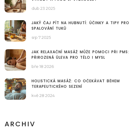
dub 23 2025
JAKÝ ČAJ PÍT NA HUBNUTÍ: ÚČINKY A TIPY PRO
SPALOVÁNÍ TUKŮ
srp 7 2025
JAK RELAXAČNÍ MASÁŽ MŮŽE POMOCI PŘI PMS:
PŘIROZENÁ ÚLEVA PRO TĚLO I MYSL
bře 18 2026
HOLISTICKÁ MASÁŽ: CO OČEKÁVAT BĚHEM
TERAPEUTICKÉHO SEZENÍ
kvě 28 2024
ARCHIV