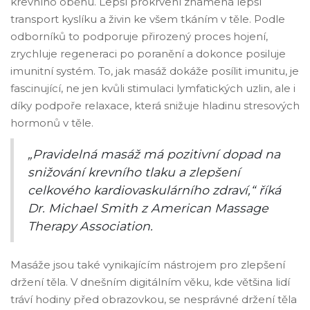
krevního oběhu. Lepší prokrvení znamená lepší
transport kyslíku a živin ke všem tkáním v těle. Podle
odborníků to podporuje přirozený proces hojení,
zrychluje regeneraci po poranění a dokonce posiluje
imunitní systém. To, jak masáž dokáže posílit imunitu, je
fascinující, ne jen kvůli stimulaci lymfatických uzlin, ale i
díky podpoře relaxace, která snižuje hladinu stresových
hormonů v těle.
„Pravidelná masáž má pozitivní dopad na
snižování krevního tlaku a zlepšení
celkového kardiovaskulárního zdraví,“ říká
Dr. Michael Smith z American Massage
Therapy Association.
Masáže jsou také vynikajícím nástrojem pro zlepšení
držení těla. V dnešním digitálním věku, kde většina lidí
tráví hodiny před obrazovkou, se nesprávné držení těla