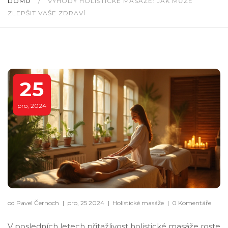
DOMŮ
/
VÝHODY HOLISTICKÉ MASÁŽE: JAK MŮŽE
ZLEPŠIT VAŠE ZDRAVÍ
25
pro, 2024
od Pavel Černoch
|
pro, 25 2024
|
Holistické masáže
|
0 Komentáře
V posledních letech přitažlivost holistické masáže roste