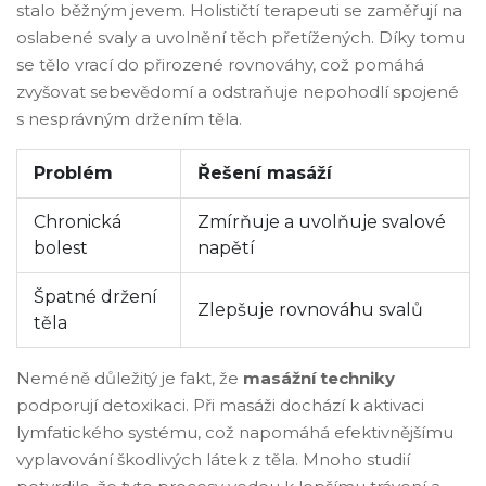
stalo běžným jevem. Holističtí terapeuti se zaměřují na
oslabené svaly a uvolnění těch přetížených. Díky tomu
se tělo vrací do přirozené rovnováhy, což pomáhá
zvyšovat sebevědomí a odstraňuje nepohodlí spojené
s nesprávným držením těla.
Problém
Řešení masáží
Chronická
Zmírňuje a uvolňuje svalové
bolest
napětí
Špatné držení
Zlepšuje rovnováhu svalů
těla
Neméně důležitý je fakt, že
masážní techniky
podporují detoxikaci. Při masáži dochází k aktivaci
lymfatického systému, což napomáhá efektivnějšímu
vyplavování škodlivých látek z těla. Mnoho studií