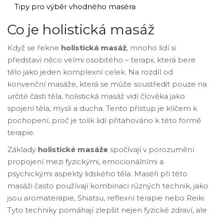
Tipy pro výběr vhodného maséra
Co je holistická masáž
Když se řekne
holistická masáž
, mnoho lidí si
představí něco velmi osobitého – terapii, která bere
tělo jako jeden komplexní celek. Na rozdíl od
konvenční masáže, která se může soustředit pouze na
určité části těla, holistická masáž vidí člověka jako
spojení těla, mysli a ducha. Tento přístup je klíčem k
pochopení, proč je tolik lidí přitahováno k této formě
terapie.
Základy
holistické masáže
spočívají v porozumění
propojení mezi fyzickými, emocionálními a
psychickými aspekty lidského těla. Maséři při této
masáži často používají kombinaci různých technik, jako
jsou aromaterapie, Shiatsu, reflexní terapie nebo Reiki.
Tyto techniky pomáhají zlepšit nejen fyzické zdraví, ale