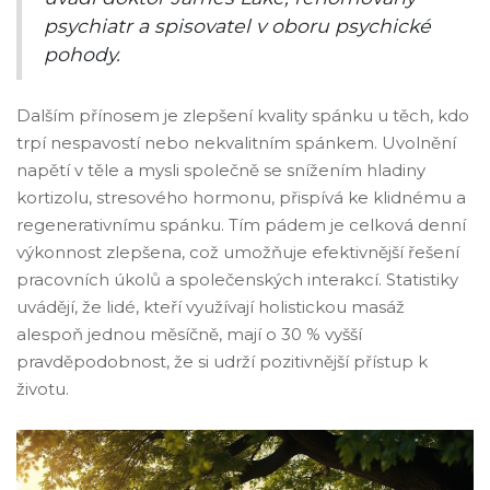
psychiatr a spisovatel v oboru psychické
pohody.
Dalším přínosem je zlepšení kvality spánku u těch, kdo
trpí nespavostí nebo nekvalitním spánkem. Uvolnění
napětí v těle a mysli společně se snížením hladiny
kortizolu, stresového hormonu, přispívá ke klidnému a
regenerativnímu spánku. Tím pádem je celková denní
výkonnost zlepšena, což umožňuje efektivnější řešení
pracovních úkolů a společenských interakcí. Statistiky
uvádějí, že lidé, kteří využívají holistickou masáž
alespoň jednou měsíčně, mají o 30 % vyšší
pravděpodobnost, že si udrží pozitivnější přístup k
životu.