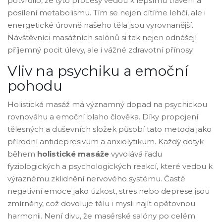
potvrdilo, že tyto procesy vedou k lepšímu trávení a
posílení metabolismu. Tím se nejen cítíme lehčí, ale i
energetické úrovně našeho těla jsou vyrovnanější.
Návštěvníci masážních salónů si tak nejen odnášejí
příjemný pocit úlevy, ale i vážné zdravotní přínosy.
Vliv na psychiku a emoční
pohodu
Holistická masáž má významný dopad na psychickou
rovnováhu a emoční blaho člověka. Díky propojení
tělesných a duševních složek působí tato metoda jako
přírodní antidepresivum a anxiolytikum. Každý dotyk
během
holistické masáže
vyvolává řadu
fyziologických a psychologických reakcí, které vedou k
výraznému zklidnění nervového systému. Časté
negativní emoce jako úzkost, stres nebo deprese jsou
zmírněny, což dovoluje tělu i mysli najít opětovnou
harmonii. Není divu, že masérské salóny po celém