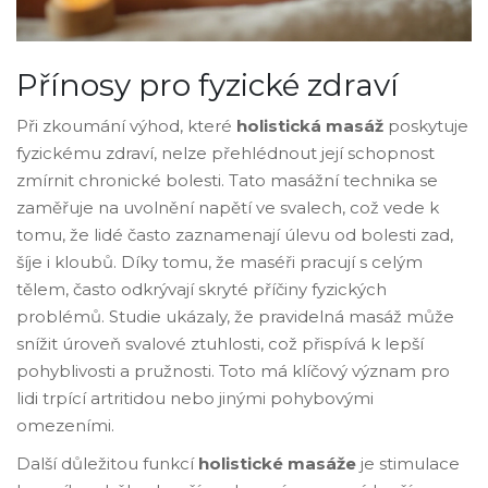
Přínosy pro fyzické zdraví
Při zkoumání výhod, které
holistická masáž
poskytuje
fyzickému zdraví, nelze přehlédnout její schopnost
zmírnit chronické bolesti. Tato masážní technika se
zaměřuje na uvolnění napětí ve svalech, což vede k
tomu, že lidé často zaznamenají úlevu od bolesti zad,
šíje i kloubů. Díky tomu, že maséři pracují s celým
tělem, často odkrývají skryté příčiny fyzických
problémů. Studie ukázaly, že pravidelná masáž může
snížit úroveň svalové ztuhlosti, což přispívá k lepší
pohyblivosti a pružnosti. Toto má klíčový význam pro
lidi trpící artritidou nebo jinými pohybovými
omezeními.
Další důležitou funkcí
holistické masáže
je stimulace