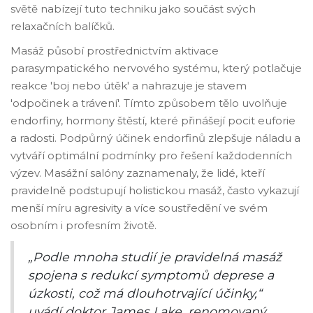
světě nabízejí tuto techniku jako součást svých
relaxačních balíčků.
Masáž působí prostřednictvím aktivace
parasympatického nervového systému, který potlačuje
reakce 'boj nebo útěk' a nahrazuje je stavem
'odpočinek a trávení'. Tímto způsobem tělo uvolňuje
endorfiny, hormony štěstí, které přinášejí pocit euforie
a radosti. Podpůrný účinek endorfinů zlepšuje náladu a
vytváří optimální podmínky pro řešení každodenních
výzev. Masážní salóny zaznamenaly, že lidé, kteří
pravidelně podstupují holistickou masáž, často vykazují
menší míru agresivity a více soustředění ve svém
osobním i profesním životě.
„Podle mnoha studií je pravidelná masáž
spojena s redukcí symptomů deprese a
úzkosti, což má dlouhotrvající účinky,“
uvádí doktor James Lake, renomovaný