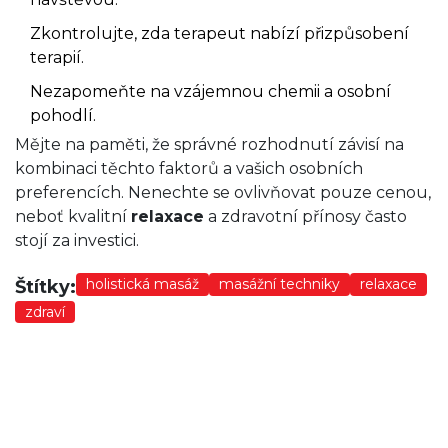
Zkontrolujte, zda terapeut nabízí přizpůsobení
terapií.
Nezapomeňte na vzájemnou chemii a osobní
pohodlí.
Mějte na paměti, že správné rozhodnutí závisí na
kombinaci těchto faktorů a vašich osobních
preferencích. Nenechte se ovlivňovat pouze cenou,
neboť kvalitní
relaxace
a zdravotní přínosy často
stojí za investici.
holistická masáž
masážní techniky
relaxace
Štítky:
zdraví