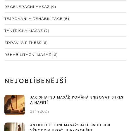
REGENERAČNÍ MASÁŽ
(9)
TEJPOVÁNÍ A REHABILITACE
(8)
TANTRICKÁ MASÁŽ
(7)
ZDRAVÍ A FITNESS
(6)
REHABILITAČNÍ MASÁŽ
(6)
NEJOBLÍBENĚJŠÍ
JAK SHIATSU MASÁŽ POMÁHÁ SNIŽOVAT STRES
A NAPĚTÍ
zář 4 2024
ANTICELULITIDNÍ MASÁŽ: JAKÉ JSOU JEJÍ
VÝHODY A PROČ JI VYZKOUŠET