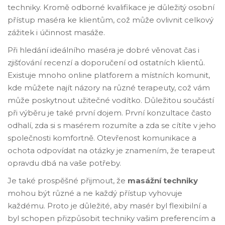
techniky. Kromě odborné kvalifikace je důležitý osobní
přístup maséra ke klientům, což může ovlivnit celkový
zážitek i účinnost masáže.
Při hledání ideálního maséra je dobré věnovat čas i
zjišťování recenzí a doporučení od ostatních klientů.
Existuje mnoho online platforem a místních komunit,
kde můžete najít názory na různé terapeuty, což vám
může poskytnout užitečné vodítko. Důležitou součástí
při výběru je také první dojem. První konzultace často
odhalí, zda si s masérem rozumíte a zda se cítíte v jeho
společnosti komfortně. Otevřenost komunikace a
ochota odpovídat na otázky je znamením, že terapeut
opravdu dbá na vaše potřeby.
Je také prospěšné přijmout, že
masážní techniky
mohou být různé a ne každý přístup vyhovuje
každému. Proto je důležité, aby masér byl flexibilní a
byl schopen přizpůsobit techniky vašim preferencím a