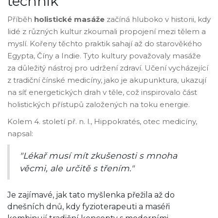
technik
Příběh
holistické masáže
začíná hluboko v historii, kdy
lidé z různých kultur zkoumali propojení mezi tělem a
myslí. Kořeny těchto praktik sahají až do starověkého
Egypta, Číny a Indie. Tyto kultury považovaly masáže
za důležitý nástroj pro udržení zdraví. Učení vycházející
z tradiční čínské medicíny, jako je akupunktura, ukazují
na síť energetických drah v těle, což inspirovalo část
holistických přístupů založených na toku energie.
Kolem 4. století př. n. l., Hippokratés, otec medicíny,
napsal:
"Lékař musí mít zkušenosti s mnoha
věcmi, ale určitě s třením."
Je zajímavé, jak tato myšlenka přežila až do
dnešních dnů, kdy fyzioterapeuti a maséři