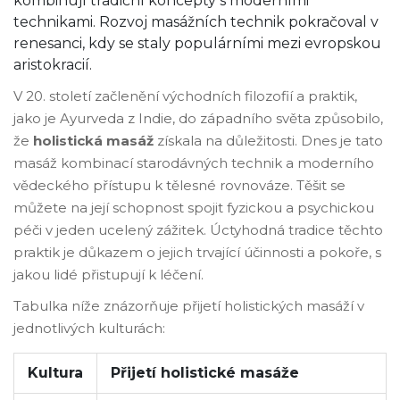
kombinují tradiční koncepty s moderními
technikami. Rozvoj masážních technik pokračoval v
renesanci, kdy se staly populárními mezi evropskou
aristokracií.
V 20. století začlenění východních filozofií a praktik,
jako je Ayurveda z Indie, do západního světa způsobilo,
že
holistická masáž
získala na důležitosti. Dnes je tato
masáž kombinací starodávných technik a moderního
vědeckého přístupu k tělesné rovnováze. Těšit se
můžete na její schopnost spojit fyzickou a psychickou
péči v jeden ucelený zážitek. Úctyhodná tradice těchto
praktik je důkazem o jejich trvající účinnosti a pokoře, s
jakou lidé přistupují k léčení.
Tabulka níže znázorňuje přijetí holistických masáží v
jednotlivých kulturách:
Kultura
Přijetí holistické masáže