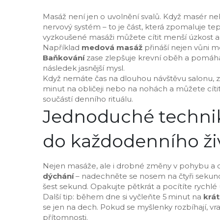
Masáž není jen o uvolnění svalů. Když masér ne
nervový systém – to je část, která zpomaluje tep
vyzkoušené masáži můžete cítit menší úzkost a 
Například
medová masáž
přináší nejen vůni m
Baňkování
zase zlepšuje krevní oběh a pomáhá
následek jasnější mysl.
Když nemáte čas na dlouhou návštěvu salonu, 
minut na obličeji nebo na nohách a můžete cítit
součástí denního rituálu.
Jednoduché technik
do každodenního ži
Nejen masáže, ale i drobné změny v pohybu a 
dýchání
– nadechněte se nosem na čtyři sekun
šest sekund. Opakujte pětkrát a pocítíte rychlé 
Další tip: během dne si vyčleňte 5 minut na
krá
se jen na dech. Pokud se myšlenky rozbíhají, vra
přítomnosti.