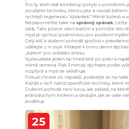
Pro ty, kteří rádi kombinují pohyb s uvolněním, j
použijete techniku, kterou jste si osvojili běhe
rychlejší regeneraci. Výsledek? Méně bolesti a v
Nezapomeňte také na
správný spánek
. Ležt
zády. Tato pozice uleví svalům a pomůže tělu lé
mysl je výchozí podmínkou pro pozitivní myšlen
Celý klíč k duševní pohodě spočívá v pravideln
udělejte z ní zvyk. Přidejte k tomu denní dýchací
„baterii“ pro zvládání stresu.
Vyzkoušejte jeden tip hned teď: po práci si najdě
mírně ramena. Pak 3 minuty dýchejte podle výše
rozplývá a mysl se uklidňuje.
Pokud chcete víc nápadů, podívejte se na naše
Každá z nich nabízí specifické techniky, které
Duševní pohoda není luxus, ale základ, na kter
jednoduchým krokem a sledujte, jak se vaše nálad
poděkují.
25