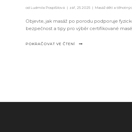
od Ludmila Pospíšilová
|
zář, 25 2025
|
Masáž dětí a těhotný
Objevte, jak masáž po porodu podporuje fyzické
bezpečnost a tipy pro výběr certifikované masé
POKRAČOVAT VE ČTENÍ