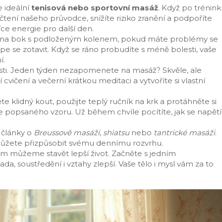
e ideální
tenisová nebo sportovní masáž
. Když po trénin
m čtení našeho průvodce, snížíte riziko zranění a podpoříte
íce energie pro další den.
e na bok s podloženým kolenem, pokud máte problémy se
pe se zotavit. Když se ráno probudíte s méně bolesti, vaše
í.
osti. Jeden týden nezapomenete na masáž? Skvěle, ale
 cvičení a večerní krátkou meditaci a vytvoříte si vlastní
te klidný kout, použijte teplý ručník na krk a protáhněte si
 popsaného vzoru. Už během chvíle pocítíte, jak se napětí
 články o
Breussově masáži
,
shiatsu
nebo
tantrické masáži
.
 můžete přizpůsobit svému dennímu rozvrhu.
ém můžeme stavět lepší život. Začněte s jedním
a, soustředění i vztahy zlepší. Vaše tělo i mysl vám za to