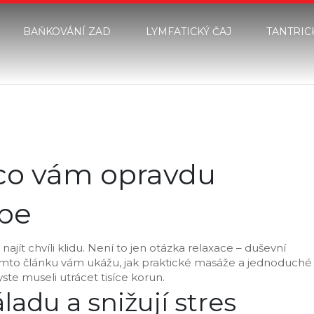
BAŇKOVÁNÍ ZAD
LYMFATICKÝ ČAJ
TANTRIC
co vám opravdu
épe
najít chvíli klidu. Není to jen otázka relaxace – duševní
 tomto článku vám ukážu, jak praktické masáže a jednoduché
ste museli utrácet tisíce korun.
adu a snižují stres