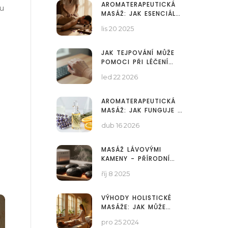
AROMATERAPEUTICKÁ
ku
MASÁŽ: JAK ESENCIÁLNÍ
OLEJE ZLEPŠUJÍ VAŠE
lis 20 2025
ZDRAVÍ A POHODU
JAK TEJPOVÁNÍ MŮŽE
POMOCI PŘI LÉČENÍ
BOLESTI ZÁPĚSTÍ
led 22 2026
AROMATERAPEUTICKÁ
MASÁŽ: JAK FUNGUJE A
PROČ JI VYZKOUŠET
dub 16 2026
PRO ZDRAVÍ A POHODU
MASÁŽ LÁVOVÝMI
KAMENY - PŘÍRODNÍ
ÚLEVA OD BOLESTÍ
říj 8 2025
TĚLA
VÝHODY HOLISTICKÉ
MASÁŽE: JAK MŮŽE
ZLEPŠIT VAŠE ZDRAVÍ
pro 25 2024