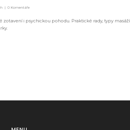
ch
|
0 Komentáře
 zotavení i psychickou pohodu. Praktické rady, typy masáží
rky.
MENU