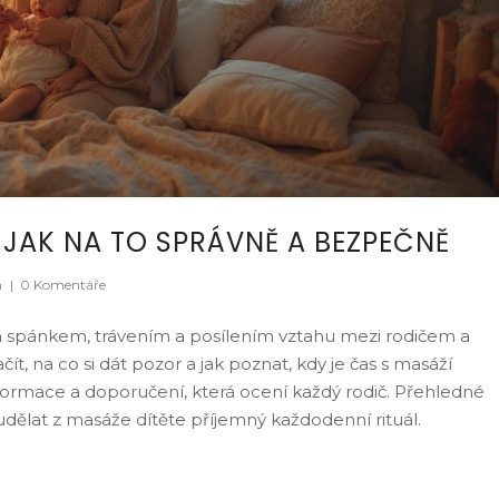
JAK NA TO SPRÁVNĚ A BEZPEČNĚ
h
|
0 Komentáře
 spánkem, trávením a posílením vztahu mezi rodičem a
ít, na co si dát pozor a jak poznat, kdy je čas s masáží
nformace a doporučení, která ocení každý rodič. Přehledné
dělat z masáže dítěte příjemný každodenní rituál.