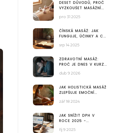
DESET DŮVODŮ, PROČ
VYZKOUŠET MASÁŽNÍ
BAŇKOVÁNÍ
pro 31 2025
ČÍNSKÁ MASÁŽ: JAK
FUNGUJE, ÚČINKY A CO
BYSTE MĚLI VĚDĚT
srp 14 2025
ZDRAVOTNÍ MASÁŽ:
PROČ JE DNES V KURZU
A JAK VÁM SKUTEČNĚ
dub 9 2026
POMŮŽE?
JAK HOLISTICKÁ MASÁŽ
ZLEPŠUJE EMOČNÍ
ROVNOVÁHU A DUŠEVNÍ
zář 18 2024
ZDRAVÍ
JAK SNÍŽIT DPH V
ROCE 2025 -
PRAKTICKÉ TIPY
říj 9 2025