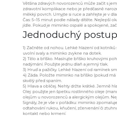
Většina zdravých novorozenců může začít s j
zdravotní komplikace nebo je předčasně narozené
měkký povrch. Umyjte si ruce a zahřejte je v dla
Čas: 5–15 minut podle nálady dítěte. Nejlepší
jídle. Pokud je miminko ospalé a spokojené, z
Jednoduchý postup
1) Začněte od nohou. Lehké hlazení od kotníků 
uvolní svaly a miminko zvykne na dotek.
2) Tělo a bříško. Masírujte bříško kruhovými p
nadýmání. Použijte jednu dlaň a jemný tlak.
3) Hruď a pažičky. Lehké hlazení od ramínek s
4) Záda. Položte miminko na bříško (pokud má r
skvělý před spaním.
5) Hlava a obličej. Nehty držte krátké. Jemně hl
Olej: použijte jen špetku rostlinného oleje (ma
olejům u novorozenců a alergickým olejům. Nejp
Signály, že je vše v pořádku: miminko zpomaluje
odtahování rukou, kňučení, zčervenání či ztuh
kontakt nebo krmení.