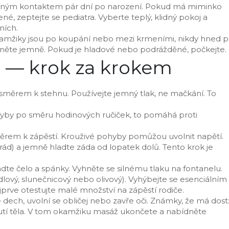
emným kontaktem pár dní po narození. Pokud má miminko
, zeptejte se pediatra. Vyberte teplý, klidný pokoj a
ních.
 okamžiky jsou po koupání nebo mezi krmeními, nikdy hned 
ačněte jemně. Pokud je hladové nebo podrážděné, počkejte.
 — krok za krokem
směrem k stehnu. Používejte jemný tlak, ne mačkání. To
ohyby po směru hodinových ručiček, to pomáhá proti
měrem k zápěstí. Krouživé pohyby pomůžou uvolnit napětí.
ád) a jemně hladte záda od lopatek dolů. Tento krok je
adte čelo a spánky. Vyhněte se silnému tlaku na fontanelu.
ndlový, slunečnicový nebo olivový). Vyhýbejte se esenciálním
rve otestujte malé množství na zápěstí rodiče.
 dech, uvolní se obličej nebo zavře oči. Známky, že má dost
nutí těla. V tom okamžiku masáž ukončete a nabídněte