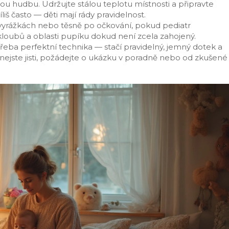
nou hudbu. Udržujte stálou teplotu místnosti a připravte
š často — děti mají rády pravidelnost.
 vyrážkách nebo těsně po očkování, pokud pediatr
loubů a oblasti pupíku dokud není zcela zahojený.
řeba perfektní technika — stačí pravidelný, jemný dotek a
ejste jisti, požádejte o ukázku v poradně nebo od zkušené