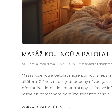
MASÁŽ KOJENCŮ A BATOLAT: 
od Ludmila Pospíšilová
|
kvě, 1 2025
|
Masáž dětí a těhotnýc
Masáž kojenců a batolat může pomoci s lepším
dítětem. Článek nabízí jednoduchý návod, jak zač
přestat. Najdete zde konkrétní tipy, zajímavé i
rozdělení témat vám pomůže zorientovat se a u
POKRAČOVAT VE ČTENÍ