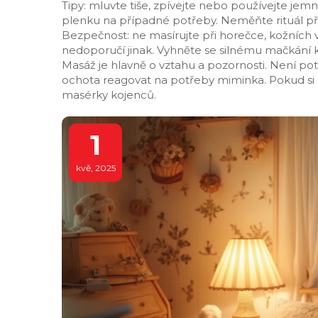
Tipy: mluvte tiše, zpívejte nebo používejte jem
plenku na případné potřeby. Neměňte rituál příli
Bezpečnost: ne masírujte při horečce, kožních
nedoporučí jinak. Vyhněte se silnému mačkání k
Masáž je hlavně o vztahu a pozornosti. Není pot
ochota reagovat na potřeby miminka. Pokud si n
masérky kojenců.
1
kvě, 2025