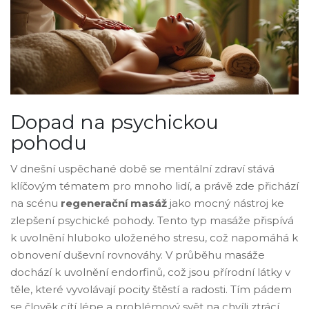
Dopad na psychickou
pohodu
V dnešní uspěchané době se mentální zdraví stává
klíčovým tématem pro mnoho lidí, a právě zde přichází
na scénu
regenerační masáž
jako mocný nástroj ke
zlepšení psychické pohody. Tento typ masáže přispívá
k uvolnění hluboko uloženého stresu, což napomáhá k
obnovení duševní rovnováhy. V průběhu masáže
dochází k uvolnění endorfinů, což jsou přírodní látky v
těle, které vyvolávají pocity štěstí a radosti. Tím pádem
se člověk cítí lépe a problémový svět na chvíli ztrácí