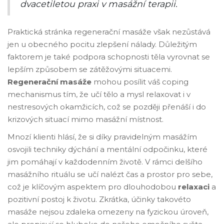
dvacetiletou praxi v masážní terapii.
Praktická stránka regenerační masáže však nezůstává
jen u obecného pocitu zlepšení nálady. Důležitým
faktorem je také podpora schopnosti těla vyrovnat se
lepším způsobem se zátěžovými situacemi.
Regenerační masáže
mohou posílit váš coping
mechanismus tím, že učí tělo a mysl relaxovat i v
nestresových okamžicích, což se později přenáší i do
krizových situací mimo masážní místnost.
Mnozí klienti hlásí, že si díky pravidelným masážím
osvojili techniky dýchání a mentální odpočinku, které
jim pomáhají v každodenním životě. V rámci delšího
masážního rituálu se učí nalézt čas a prostor pro sebe,
což je klíčovým aspektem pro dlouhodobou
relaxaci
a
pozitivní postoj k životu. Zkrátka, účinky takovéto
masáže nejsou zdaleka omezeny na fyzickou úroveň,