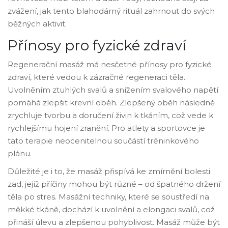
zvážení, jak tento blahodárný rituál zahrnout do svých
běžných aktivit.
Přínosy pro fyzické zdraví
Regenerační masáž má nesčetné přínosy pro fyzické
zdraví, které vedou k zázračné regeneraci těla.
Uvolněním ztuhlých svalů a snížením svalového napětí
pomáhá zlepšit krevní oběh. Zlepšený oběh následně
zrychluje tvorbu a doručení živin k tkáním, což vede k
rychlejšímu hojení zranění. Pro atlety a sportovce je
tato terapie neocenitelnou součástí tréninkového
plánu.
Důležité je i to, že masáž přispívá ke zmírnění bolesti
zad, jejíž příčiny mohou být různé – od špatného držení
těla po stres. Masážní techniky, které se soustředí na
měkké tkáně, dochází k uvolnění a elongaci svalů, což
přináší úlevu a zlepšenou pohyblivost. Masáž může být