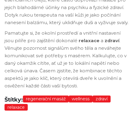
jejich blahodárné účinky na psychiku a fyzické zdraví.
Dotyk rukou terapeuta na vaší kůži je jako počínání
nanesení balzámu, který uklidňuje duši a vyživuje svaly.
Pamatujte si, že okolní prostředí a vnitřní nastavení
jsou pilíře pro zajištění dokonalé
relaxace
a
zdraví
.
Věnujte pozornost signálům svého těla a neváhejte
komunikovat své potřeby s masérem. Kalkulujte, co v
daný okamžik cítíte, ať už je to lokální napětí nebo
celková únava. Časem zjistíte, že kombinace těchto
aspektů je jako klíč, který otevírá dveře k uvolnění a
osvěžení každé části vaší bytosti.
regenerační masáž
wellness
zdraví
Štítky:
relaxace