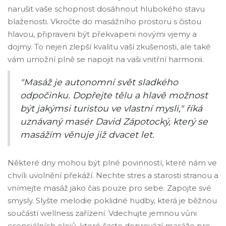
narušit vaše schopnost dosáhnout hlubokého stavu
blaženosti. Vkročte do masážního prostoru s čistou
hlavou, připraveni být překvapeni novými vjemy a
dojmy. To nejen zlepší kvalitu vaší zkušenosti, ale také
vám umožní plně se napojit na vaši vnitřní harmonii.
"Masáž je autonomní svět sladkého
odpočinku. Dopřejte tělu a hlavě možnost
být jakýmsi turistou ve vlastní mysli," říká
uznávaný masér David Zápotocký, který se
masážím věnuje již dvacet let.
Některé dny mohou být plné povinností, které nám ve
chvíli uvolnění překáží. Nechte stres a starosti stranou a
vnímejte masáž jako čas pouze pro sebe. Zapojte své
smysly. Slyšte melodie poklidné hudby, která je běžnou
součástí wellness zařízení. Vdechujte jemnou vůni
esenciálních olejů, které často doprovází masáže pro