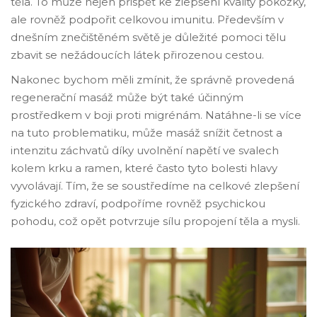
těla. To může nejen přispět ke zlepšení kvality pokožky,
ale rovněž podpořit celkovou imunitu. Především v
dnešním znečištěném světě je důležité pomoci tělu
zbavit se nežádoucích látek přirozenou cestou.
Nakonec bychom měli zmínit, že správně provedená
regenerační masáž může být také účinným
prostředkem v boji proti migrénám. Natáhne-li se více
na tuto problematiku, může masáž snížit četnost a
intenzitu záchvatů díky uvolnění napětí ve svalech
kolem krku a ramen, které často tyto bolesti hlavy
vyvolávají. Tím, že se soustředíme na celkové zlepšení
fyzického zdraví, podpoříme rovněž psychickou
pohodu, což opět potvrzuje sílu propojení těla a mysli.