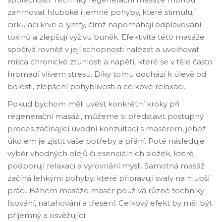
zahrnovat hluboké i jemné pohyby, které stimulují
cirkulaci krve a lymfy, čímž napomáhají odplavování
toxinů a zlepšují výživu buněk. Efektivita této masáže
spočívá rovněž v její schopnosti nalézat a uvolňovat
místa chronické ztuhlosti a napětí, které se v těle často
hromadí vlivem stresu. Díky tomu dochází k úlevě od
bolesti, zlepšení pohyblivosti a celkové relaxaci.
Pokud bychom měli uvést konkrétní kroky při
regenerační masáži, můžeme si představit postupný
proces začínající úvodní konzultací s masérem, jehož
úkolem je zjistit vaše potřeby a přání. Poté následuje
výběr vhodných olejů či esenciálních složek, které
podporují relaxaci a vyrovnání mysli. Samotná masáž
začíná lehkými pohyby, které připravují svaly na hlubší
práci. Během masáže masér používá různé techniky
lisování, natahování a třesení. Celkový efekt by měl být
příjemný a osvěžující.