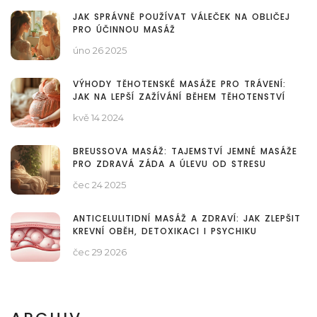
JAK SPRÁVNĚ POUŽÍVAT VÁLEČEK NA OBLIČEJ
PRO ÚČINNOU MASÁŽ
úno 26 2025
VÝHODY TĚHOTENSKÉ MASÁŽE PRO TRÁVENÍ:
JAK NA LEPŠÍ ZAŽÍVÁNÍ BĚHEM TĚHOTENSTVÍ
kvě 14 2024
BREUSSOVA MASÁŽ: TAJEMSTVÍ JEMNÉ MASÁŽE
PRO ZDRAVÁ ZÁDA A ÚLEVU OD STRESU
čec 24 2025
ANTICELULITIDNÍ MASÁŽ A ZDRAVÍ: JAK ZLEPŠIT
KREVNÍ OBĚH, DETOXIKACI I PSYCHIKU
čec 29 2026