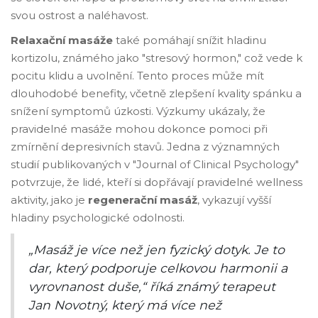
svou ostrost a naléhavost.
Relaxační masáže
také pomáhají snížit hladinu
kortizolu, známého jako "stresový hormon," což vede k
pocitu klidu a uvolnění. Tento proces může mít
dlouhodobé benefity, včetně zlepšení kvality spánku a
snížení symptomů úzkosti. Výzkumy ukázaly, že
pravidelné masáže mohou dokonce pomoci při
zmírnění depresivních stavů. Jedna z významných
studií publikovaných v "Journal of Clinical Psychology"
potvrzuje, že lidé, kteří si dopřávají pravidelné wellness
aktivity, jako je
regenerační masáž
, vykazují vyšší
hladiny psychologické odolnosti.
„Masáž je více než jen fyzický dotyk. Je to
dar, který podporuje celkovou harmonii a
vyrovnanost duše,“ říká známý terapeut
Jan Novotný, který má více než