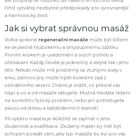
ale propisují se hluboko do našeho emočního světa,
čímž vytvářejí nezbytné předpoklady pro vyrovnanější
a harmonický život.
Jak si vybrat správnou masáž
Volba správné
regenerační masáže
může být klíčem
ke skutečně hlubokému a smysluplnému zážitku.
Prvním krokem je uvědomění si svých potřeb a
očekávání. Každý člověk je jedinečný a stejně tak i jeho
tělo. Někdo může mít problémy se ztuhlými svaly v
krku, zatímco jiný může trpět bolestmi zad z
celodenního sezení. Dobré je zvážit, co přesně vás
trápí a co si od masáže slibujete. Možná hledáte řešení
na konkrétní fyzický problém, nebo jen potřebujete
pauzu od stresu a každodenních starostí.
Při výběru maséra je důležité se zajímat o jeho
zkušenosti a kvalifikace. Zkušený masér by měl být
schopen poradit vám, jaký typ masáže by byl pro vás