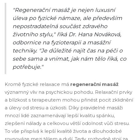
"Regenerační masáž je nejen luxusní
úleva po fyzické námaze, ale především
nepostradatelná součást zdravého
životního stylu," říká Dr. Hana Nováková,
odbornice na fyzioterapii a masážní
techniky. "Je důležité najít čas na péči o
sebe sama a vnímat, jak nám tělo říká, co
potřebuje."
Kromě fyzické relaxace má
regenerační masáž
významný vliv na psychickou pohodu. Relaxační prvky
a blízkost s terapeutem mohou přinést pocit zklidnění
a úlevy od stresu a úzkosti. Díky pravidelné masáži
mnozí lidé zaznamenávají lepší kvalitu spánku,
zlepšení nálady a celkovou větší odolnost vůči stresu.
To vše přispívá k lepší kvalitě života a dlouhodobé
rovnováze mezi tělem a duší. Tedy, rozhodně stojí za