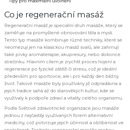
Tipy pro maximální uvolnění
Co je regenerační masáž
Regenerační masáž je speciální druh masáže, který se
zaměřuje na promyšlené obnovování těla a mysli.
Tento typ masáže kombinuje různé techniky, které se
neomezují jen na klasickou masáž svalů, ale zahrnují
také prvky aromaterapie, akupresury, nebo dokonce
strečinku. Hlavním cílem je zrychlit proces hojení a
regenerace po fyzické zátěži či stresu, což je ideální
především pro sportovce, ale i pro každý den běžný
život. Takové masáže byly používány již odpradávna a
jejich tradice sahá až do starověkých kultur, kde se
využívaly k podpoře zdraví a vitality celého organismu.
Podle Světové zdravotnické organizace jsou masáže
jednou z nejčastěji využívaných forem alternativní
medicíny, což potvrzuje jejich účinnost a oblíbenost ve
společnosti. Techniky regenerační masáže mohou