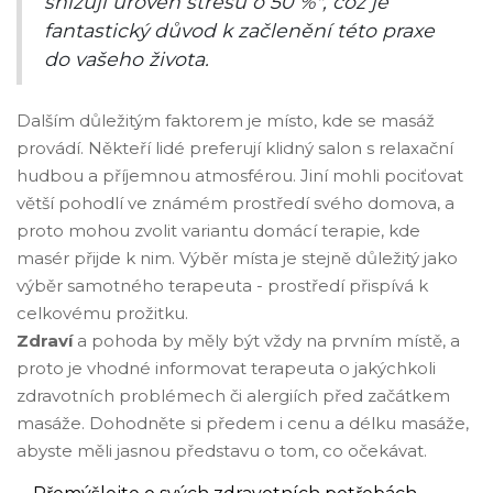
snižují úroveň stresu o 50 %", což je
fantastický důvod k začlenění této praxe
do vašeho života.
Dalším důležitým faktorem je místo, kde se masáž
provádí. Někteří lidé preferují klidný salon s relaxační
hudbou a příjemnou atmosférou. Jiní mohli pociťovat
větší pohodlí ve známém prostředí svého domova, a
proto mohou zvolit variantu domácí terapie, kde
masér přijde k nim. Výběr místa je stejně důležitý jako
výběr samotného terapeuta - prostředí přispívá k
celkovému prožitku.
Zdraví
a pohoda by měly být vždy na prvním místě, a
proto je vhodné informovat terapeuta o jakýchkoli
zdravotních problémech či alergiích před začátkem
masáže. Dohodněte si předem i cenu a délku masáže,
abyste měli jasnou představu o tom, co očekávat.