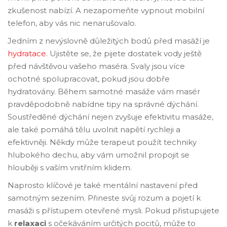
zkušenost nabízí. A nezapomeňte vypnout mobilní
telefon, aby vás nic nenarušovalo.
Jedním z nevýslovně důležitých bodů před masáží je
hydratace
. Ujistěte se, že pijete dostatek vody ještě
před návštěvou vašeho maséra. Svaly jsou více
ochotné spolupracovat, pokud jsou dobře
hydratovány. Během samotné masáže vám masér
pravděpodobně nabídne tipy na správné dýchání.
Soustředěné dýchání nejen zvyšuje efektivitu masáže,
ale také pomáhá tělu uvolnit napětí rychleji a
efektivněji. Někdy může terapeut použít techniky
hlubokého dechu, aby vám umožnil propojit se
hlouběji s vaším vnitřním klidem.
Naprosto klíčové je také mentální nastavení před
samotným sezením. Přineste svůj rozum a pojetí k
masáži s přístupem otevřené mysli. Pokud přistupujete
k
relaxaci
s očekáváním určitých pocitů, může to