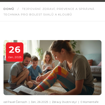
DOMŮ
/
TEJPOVÁNÍ: ZDRAVÍ, PREVENCE A SPRÁVNÁ
TECHNIKA PRO BOLEST SVALŮ A KLOUBŮ
26
čen, 2025
od Pavel Černoch
|
čen, 26 2025
|
Zdravý životní styl
|
0 Komentáře