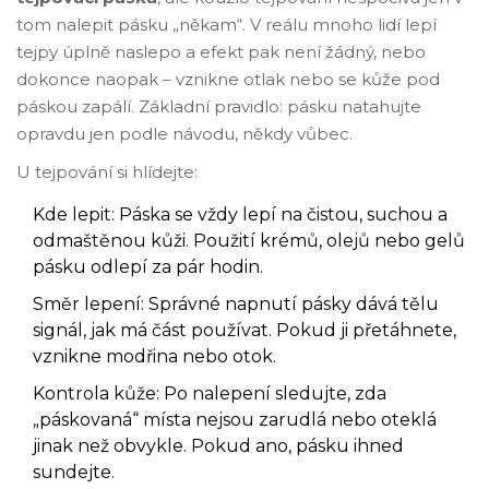
tom nalepit pásku „někam“. V reálu mnoho lidí lepí
tejpy úplně naslepo a efekt pak není žádný, nebo
dokonce naopak – vznikne otlak nebo se kůže pod
páskou zapálí. Základní pravidlo: pásku natahujte
opravdu jen podle návodu, někdy vůbec.
U tejpování si hlídejte:
Kde lepit: Páska se vždy lepí na čistou, suchou a
odmaštěnou kůži. Použití krémů, olejů nebo gelů
pásku odlepí za pár hodin.
Směr lepení: Správné napnutí pásky dává tělu
signál, jak má část používat. Pokud ji přetáhnete,
vznikne modřina nebo otok.
Kontrola kůže: Po nalepení sledujte, zda
„páskovaná“ místa nejsou zarudlá nebo oteklá
jinak než obvykle. Pokud ano, pásku ihned
sundejte.