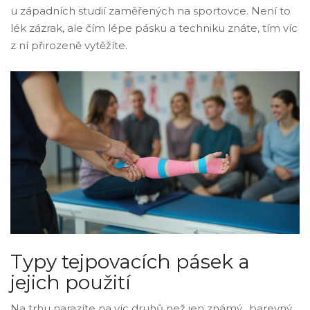
u západních studií zaměřených na sportovce. Není to
lék zázrak, ale čím lépe pásku a techniku znáte, tím víc
z ní přirozeně vytěžíte.
Typy tejpovacích pásek a
jejich použití
Na trhu narazíte na víc druhů než jen známý „barevný