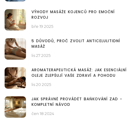
VÝHODY MASÁŽE KOJENCŮ PRO EMOČNÍ
ROZVOJ
bře 19 2025
5 DŮVODŮ, PROČ ZVOLIT ANTICELULITIDNÍ
MASÁŽ
lis 27 2025
AROMATERAPEUTICKÁ MASÁŽ: JAK ESENCIÁLNÍ
OLEJE ZLEPŠUJÍ VAŠE ZDRAVÍ A POHODU
lis 20 2025
JAK SPRÁVNĚ PROVÁDĚT BAŇKOVÁNÍ ZAD -
KOMPLETNÍ NÁVOD
čen 18 2024