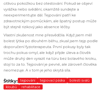
citlivou pokožkou bez otestování. Pokud se objeví
vyrážka nebo svědění, okamžitě sundejte a
neexperimentujte dál. Tejpování patří ke
zdravotnickým pomůckám, ale špatný postup může
být stejně rizikový jako absence léčby.
Vlastní zkušenost mne přesvědčila. Když jsem měl
bolest lýtka po dlouhém běhu, zkusil jsem tejp podle
doporučení fyzioterapeuta. První pokusy byly tak
trochu pokus-omyl, ale když přijde úleva a člověk
může druhý den vyrazit na túru bez bolavého kroku,
stojí to za to. Tejpování je pevné, ale zároveň člověka
neomezuje. A v tom je jeho skrytá síla.
tejpování
tejpovací páska
bolesti svalů
Štítky:
kloubů
rehabilitace