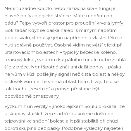
Není tu žádné kouzlo nebo zázračná síla – funguje
hlavně po fyziologické stránce. Máte modřinu po
pádu? Tejpy vytvoří prostor pro proudění krve a lymfy.
Bolí záda? Když se páska nalepí s mírným napětím
podle svalu, stimuluje jeho napřímení a vlastní tělo se
nutí správně používat. Osobně vidím největší efekt při
„startovacích“ bolestech – typicky běžecké koleno,
tenisový loket, syndrom karpálního tunelu nebo ztuhlá
šíje z práce. Není špatné znát ani další bonus – páska
nervům v kůži pošle jiný signál než čistá bolest a někdy
si člověk všimne, že vnímá oblast těla citlivěji. Tělo se
tak trochu „resetuje“ a pohyb přestane být
podvědomě omezovaný.
Výzkum z univerzity v jihokorejském Soulu prokázal, že
u skupiny starších žen s artrózou kolene došlo po
tejpování ke snížení bolesti a lepší stabilitě při chůzi
oproti skupině bez pásky. Podobné výsledky najdete i