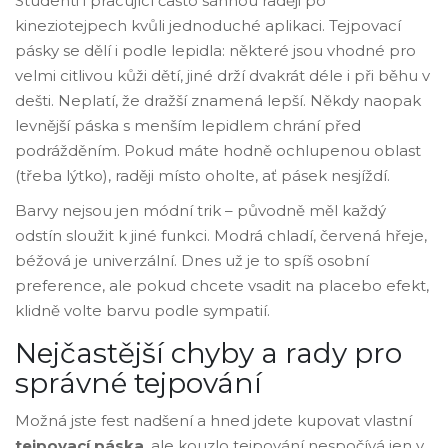
Studenti i pracující často sáhnou raději po
kineziotejpech kvůli jednoduché aplikaci. Tejpovací
pásky se dělí i podle lepidla: některé jsou vhodné pro
velmi citlivou kůži dětí, jiné drží dvakrát déle i při běhu v
dešti. Neplatí, že dražší znamená lepší. Někdy naopak
levnější páska s menším lepidlem chrání před
podrážděním. Pokud máte hodně ochlupenou oblast
(třeba lýtko), raději místo oholte, ať pásek nesjíždí.
Barvy nejsou jen módní trik – původně měl každý
odstín sloužit k jiné funkci. Modrá chladí, červená hřeje,
béžová je univerzální. Dnes už je to spíš osobní
preference, ale pokud chcete vsadit na placebo efekt,
klidně volte barvu podle sympatií.
Nejčastější chyby a rady pro
správné tejpování
Možná jste fest nadšení a hned jdete kupovat vlastní
tejpovací páska
, ale kouzlo tejpování nespočívá jen v