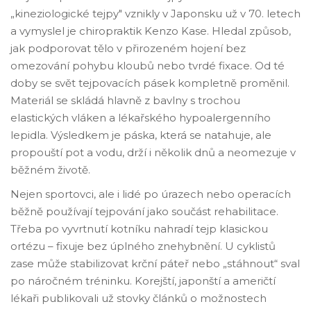
„kineziologické tejpy" vznikly v Japonsku už v 70. letech
a vymyslel je chiropraktik Kenzo Kase. Hledal způsob,
jak podporovat tělo v přirozeném hojení bez
omezování pohybu kloubů nebo tvrdé fixace. Od té
doby se svět tejpovacích pásek kompletně proměnil.
Materiál se skládá hlavně z bavlny s trochou
elastických vláken a lékařského hypoalergenního
lepidla. Výsledkem je páska, která se natahuje, ale
propouští pot a vodu, drží i několik dnů a neomezuje v
běžném životě.
Nejen sportovci, ale i lidé po úrazech nebo operacích
běžně používají tejpování jako součást rehabilitace.
Třeba po vyvrtnutí kotníku nahradí tejp klasickou
ortézu – fixuje bez úplného znehybnění. U cyklistů
zase může stabilizovat krční páteř nebo „stáhnout“ sval
po náročném tréninku. Korejští, japonští a američtí
lékaři publikovali už stovky článků o možnostech