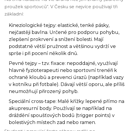
proužek sportovců“. V Česku se nejvíce používají tři
základní:
Kineziologické tejpy: elastické, tenké pásky,
nejčastěji bavlna. Určené pro podporu pohybu,
zlepšení prokrvení a snížení bolesti. Mají
podstatně větší pružnost a většinou vydrží ve
sprše i při pocení několik dnů.
Pevné tejpy – tzv. fixace: nepoddajné, využívají
hlavně fyzioterapeuti nebo sportovní trenéři k
ochraně kloubů a prevenci úrazů (například vazy
v kotníku při fotbale). Dávají větší oporu, ale příliš
neumožňují přirozený pohyb.
Speciální cross-tape: Malé křížky lepené přímo na
akupresurní body. Používají se například na
dráždění spoušťových bodů (trigger points) v
bolestivých místech zad nebo ramen.