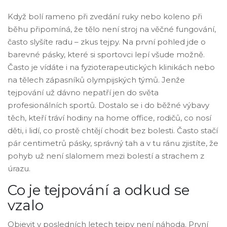
Když bolí rameno při zvedání ruky nebo koleno při
běhu připomíná, že tělo není stroj na věčné fungování,
často slyšíte radu – zkus tejpy. Na první pohled jde o
barevné pásky, které si sportovci lepí všude možně.
Často je vídáte i na fyzioterapeutických klinikách nebo
na tělech zápasníků olympijských týmů. Jenže
tejpování už dávno nepatří jen do světa
profesionálních sportů. Dostalo se i do běžné výbavy
těch, kteří tráví hodiny na home office, rodičů, co nosí
děti, i lidí, co prostě chtějí chodit bez bolesti. Často stačí
pár centimetrů pásky, správný tah a v tu ránu zjistíte, že
pohyb už není slalomem mezi bolestí a strachem z
úrazu.
Co je tejpování a odkud se
vzalo
Objevit v posledních letech tejpy není náhoda. První