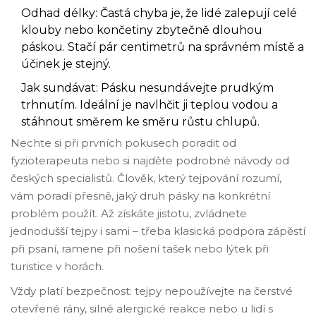
Odhad délky: Častá chyba je, že lidé zalepují celé
klouby nebo končetiny zbytečně dlouhou
páskou. Stačí pár centimetrů na správném místě a
účinek je stejný.
Jak sundávat: Pásku nesundávejte prudkým
trhnutím. Ideální je navlhčit ji teplou vodou a
stáhnout směrem ke směru růstu chlupů.
Nechte si při prvních pokusech poradit od
fyzioterapeuta nebo si najděte podrobné návody od
českých specialistů. Člověk, který tejpování rozumí,
vám poradí přesně, jaký druh pásky na konkrétní
problém použít. Až získáte jistotu, zvládnete
jednodušší tejpy i sami – třeba klasická podpora zápěstí
při psaní, ramene při nošení tašek nebo lýtek při
turistice v horách.
Vždy platí bezpečnost: tejpy nepoužívejte na čerstvé
otevřené rány, silné alergické reakce nebo u lidí s