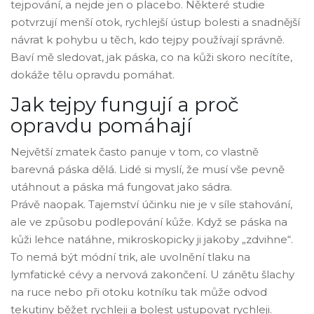
tejpování, a nejde jen o placebo. Některé studie
potvrzují menší otok, rychlejší ústup bolesti a snadnější
návrat k pohybu u těch, kdo tejpy používají správně.
Baví mě sledovat, jak páska, co na kůži skoro necítíte,
dokáže tělu opravdu pomáhat.
Jak tejpy fungují a proč
opravdu pomáhají
Největší zmatek často panuje v tom, co vlastně
barevná páska dělá. Lidé si myslí, že musí vše pevně
utáhnout a páska má fungovat jako sádra.
Právě naopak. Tajemství účinku nie je v síle stahování,
ale ve způsobu podlepování kůže. Když se páska na
kůži lehce natáhne, mikroskopicky ji jakoby „zdvihne“.
To nemá být módní trik, ale uvolnění tlaku na
lymfatické cévy a nervová zakončení. U zánětu šlachy
na ruce nebo při otoku kotníku tak může odvod
tekutiny běžet rychleji a bolest ustupovat rychleji.