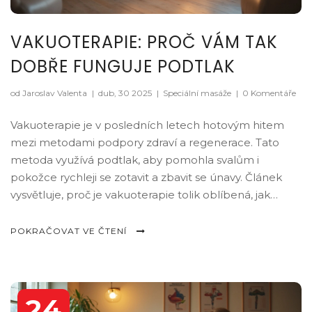
VAKUOTERAPIE: PROČ VÁM TAK
DOBŘE FUNGUJE PODTLAK
od Jaroslav Valenta
|
dub, 30 2025
|
Speciální masáže
|
0 Komentáře
Vakuoterapie je v posledních letech hotovým hitem
mezi metodami podpory zdraví a regenerace. Tato
metoda využívá podtlak, aby pomohla svalům i
pokožce rychleji se zotavit a zbavit se únavy. Článek
vysvětluje, proč je vakuoterapie tolik oblíbená, jak
funguje, na co si dát pozor a pro koho je vhodná.
Dozvíš se zajímavosti, praktické tipy a konkrétní
POKRAČOVAT VE ČTENÍ
příklady využití v běžném životě. Překvapí tě, jak rychle
můžeš zaznamenat změny na vlastním těle.
24