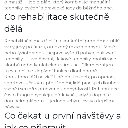
o masáž — jde o plán, který kombinuje manuální
techniky, cvičení a praktické rady do běžného dne.
Co rehabilitace skutečně
dělá
Rehabilitační masáž cílí na konkrétní problém: ztuhlé
svaly, jizvy po úrazu, omezený rozsah pohybu. Masér
nebo fyzioterapeut nejprve vyšetří pohyb, pak zvolí
techniky — uvolňování, tlakové techniky, mobilizace
kloubů nebo lymfatickou stimulaci. Cílem není jen
úleva teď, ale zlepšení funkce dlouhodobě.
Kdo z toho těží nejvíc? Lidé po úrazech, po operaci,
sportovci s častými přetíženími, lidé pracující dlouho
vsedě i senioři s omezenou pohyblivostí. Rehabilitace
často funguje rychleji a efektivněji, když ji doplníte
domácím plánem — jednoduchými cviky a lepšími
návyky.
Co čekat u první návštěvy a
jak se připravit