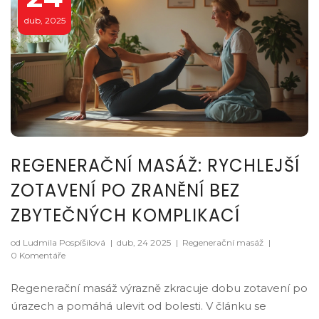
dub, 2025
REGENERAČNÍ MASÁŽ: RYCHLEJŠÍ
ZOTAVENÍ PO ZRANĚNÍ BEZ
ZBYTEČNÝCH KOMPLIKACÍ
od Ludmila Pospíšilová
|
dub, 24 2025
|
Regenerační masáž
|
0 Komentáře
Regenerační masáž výrazně zkracuje dobu zotavení po
úrazech a pomáhá ulevit od bolesti. V článku se