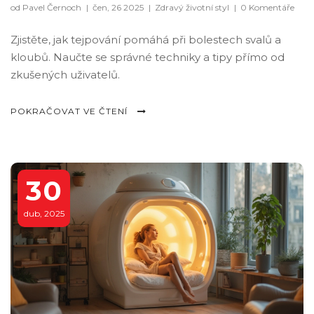
od Pavel Černoch
|
čen, 26 2025
|
Zdravý životní styl
|
0 Komentáře
Zjistěte, jak tejpování pomáhá při bolestech svalů a
kloubů. Naučte se správné techniky a tipy přímo od
zkušených uživatelů.
POKRAČOVAT VE ČTENÍ
30
dub, 2025