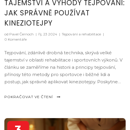
TAJEMSTVÍ A VÝHODY TEJPOVÁNÍ:
JAK SPRÁVNĚ POUŽÍVAT
KINEZIOTEJPY
od Pavel Černoch
|
říj, 23 2024
|
Tejpování a rehabilitace
|
0 Komentáře
Tejpování, zdánlivě drobná technika, skrývá velké
tajemství v oblasti rehabilitace i sportovních výkonů. V
článku se zaměříme na historii a principy tejpování,
přínosy této metody pro sportovce i běžné lidi a
postup, jak správně aplikovat kineziotejpy. Poskytne
čtenářům praktické tipy a triky k dosažení lepších
výsledků a zkvalitnění péče o pohybový aparát.
POKRAČOVAT VE ČTENÍ
3