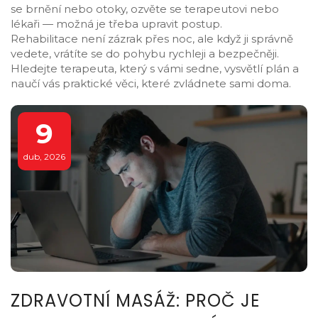
se brnění nebo otoky, ozvěte se terapeutovi nebo
lékaři — možná je třeba upravit postup.
Rehabilitace není zázrak přes noc, ale když ji správně
vedete, vrátíte se do pohybu rychleji a bezpečněji.
Hledejte terapeuta, který s vámi sedne, vysvětlí plán a
naučí vás praktické věci, které zvládnete sami doma.
9
dub, 2026
ZDRAVOTNÍ MASÁŽ: PROČ JE