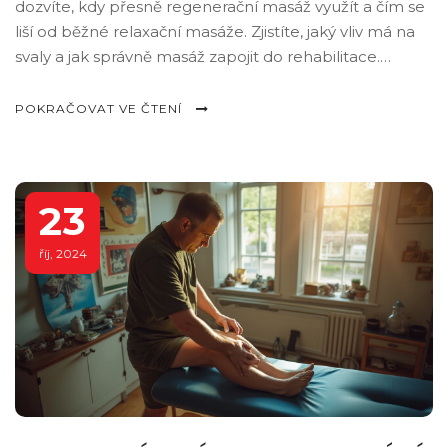
dozvíte, kdy přesně regenerační masáž využít a čím se
liší od běžné relaxační masáže. Zjistíte, jaký vliv má na
svaly a jak správně masáž zapojit do rehabilitace.
Připravte se na praktické tipy, konkrétní doporučení i
pár překvapivých faktů, které vám cestu k rychlejšímu
POKRAČOVAT VE ČTENÍ
uzdravení opravdu usnadní.
23
říj, 2024