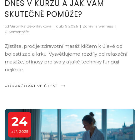
DNES V KURZU A JAK VÁM
SKUTEČNĚ POMŮŽE?
od Veronika Bělohlávková
|
dub, 9 2026
|
Zdraví a wellness
|
0 Komentáře
Zjistěte, proč je zdravotní masáž klíčem k úlevě od
bolestí zad a krku. Vysvětlujeme rozdíly od relaxační
masáže, přínosy pro svaly a jaké techniky fungují
nejlépe.
POKRAČOVAT VE ČTENÍ
24
zář, 2025