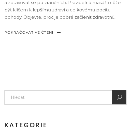
a zotavovat se po zraněních. Pravidelná masáž může
být klíčem k lepšímu zdraví a celkovému pocitu
pohody. Objevte, proč je dobré začlenit zdravotní
masáže do svého týdního rozvrhu.
POKRAČOVAT VE ČTENÍ
KATEGORIE