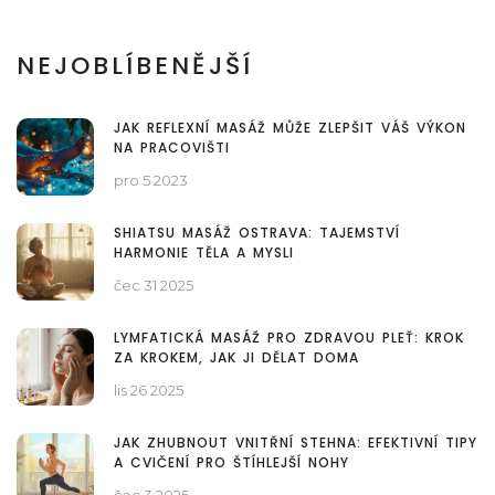
NEJOBLÍBENĚJŠÍ
JAK REFLEXNÍ MASÁŽ MŮŽE ZLEPŠIT VÁŠ VÝKON
NA PRACOVIŠTI
pro 5 2023
SHIATSU MASÁŽ OSTRAVA: TAJEMSTVÍ
HARMONIE TĚLA A MYSLI
čec 31 2025
LYMFATICKÁ MASÁŽ PRO ZDRAVOU PLEŤ: KROK
ZA KROKEM, JAK JI DĚLAT DOMA
lis 26 2025
JAK ZHUBNOUT VNITŘNÍ STEHNA: EFEKTIVNÍ TIPY
A CVIČENÍ PRO ŠTÍHLEJŠÍ NOHY
čec 3 2025