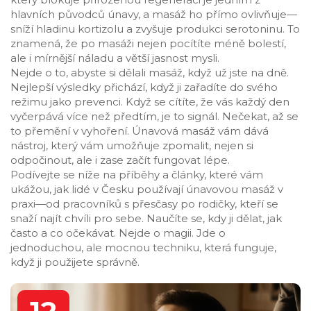
hlavních původců únavy, a masáž ho přímo ovlivňuje—
sníží hladinu kortizolu a zvyšuje produkci serotoninu. To
znamená, že po masáži nejen pocítíte méně bolestí,
ale i mírnější náladu a větší jasnost mysli.
Nejde o to, abyste si dělali masáž, když už jste na dně.
Nejlepší výsledky přichází, když ji zařadíte do svého
režimu jako prevenci. Když se cítíte, že vás každý den
vyčerpává více než předtím, je to signál. Nečekat, až se
to přemění v vyhoření. Únavová masáž vám dává
nástroj, který vám umožňuje zpomalit, nejen si
odpočinout, ale i zase začít fungovat lépe.
Podívejte se níže na příběhy a články, které vám
ukážou, jak lidé v Česku používají únavovou masáž v
praxi—od pracovníků s přesčasy po rodičky, kteří se
snaží najít chvíli pro sebe. Naučíte se, kdy ji dělat, jak
často a co očekávat. Nejde o magii. Jde o
jednoduchou, ale mocnou techniku, která funguje,
když ji použijete správně.
12