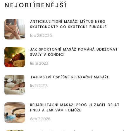
NEJOBLÍBENĚJŠÍ
ANTICELULITIDNÍ MASÁŽ: MÝTUS NEBO
SKUTEČNOST? CO SKUTEČNĚ FUNGUJE
led 28 2026
JAK SPORTOVNÍ MASÁŽ POMÁHÁ UDRŽOVAT
SVALY V KONDICI
lis 18 2023
TAJEMSTVÍ ÚSPĚŠNÉ RELAXAČNÍ MASÁŽE
lis 21 2023
REHABILITAČNÍ MASÁŽ: PROČ JI ZAČÍT DĚLAT
HNED A JAK VÁM POMŮŽE
čen 3 2026