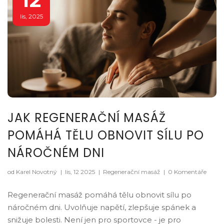
lis, 2025
JAK REGENERAČNÍ MASÁŽ
POMÁHÁ TĚLU OBNOVIT SÍLU PO
NÁROČNÉM DNI
od Karel Novotný
|
lis, 12 2025
|
Regenerační masáž
|
0 Komentáře
Regenerační masáž pomáhá tělu obnovit sílu po
náročném dni. Uvolňuje napětí, zlepšuje spánek a
snižuje bolesti. Není jen pro sportovce - je pro