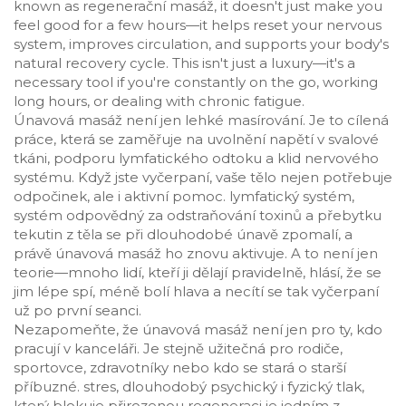
known as
regenerační masáž
, it doesn't just make you
feel good for a few hours—it helps reset your nervous
system, improves circulation, and supports your body's
natural recovery cycle.
This isn't just a luxury—it's a
necessary tool if you're constantly on the go, working
long hours, or dealing with chronic fatigue.
Únavová masáž není jen lehké masírování. Je to cílená
práce, která se zaměřuje na uvolnění napětí v svalové
tkáni, podporu lymfatického odtoku a klid nervového
systému. Když jste vyčerpaní, vaše tělo nejen potřebuje
odpočinek, ale i aktivní pomoc.
lymfatický systém
,
systém odpovědný za odstraňování toxinů a přebytku
tekutin z těla
se při dlouhodobé únavě zpomalí, a
právě únavová masáž ho znovu aktivuje. A to není jen
teorie—mnoho lidí, kteří ji dělají pravidelně, hlásí, že se
jim lépe spí, méně bolí hlava a necítí se tak vyčerpaní
už po první seanci.
Nezapomeňte, že únavová masáž není jen pro ty, kdo
pracují v kanceláři. Je stejně užitečná pro rodiče,
sportovce, zdravotníky nebo kdo se stará o starší
příbuzné.
stres
,
dlouhodobý psychický i fyzický tlak,
který blokuje přirozenou regeneraci
je jedním z