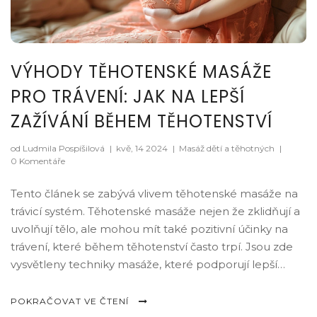
VÝHODY TĚHOTENSKÉ MASÁŽE
PRO TRÁVENÍ: JAK NA LEPŠÍ
ZAŽÍVÁNÍ BĚHEM TĚHOTENSTVÍ
od Ludmila Pospíšilová
|
kvě, 14 2024
|
Masáž dětí a těhotných
|
0 Komentáře
Tento článek se zabývá vlivem těhotenské masáže na
trávicí systém. Těhotenské masáže nejen že zklidňují a
uvolňují tělo, ale mohou mít také pozitivní účinky na
trávení, které během těhotenství často trpí. Jsou zde
vysvětleny techniky masáže, které podporují lepší
trávení, čímž mohou pomoci snížit nepohodlí jako jsou
plynatost, zácpa a žaludeční nevolnost. Prohloubené
POKRAČOVAT VE ČTENÍ