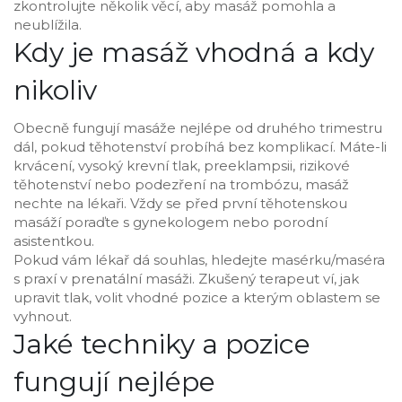
zkontrolujte několik věcí, aby masáž pomohla a
neublížila.
Kdy je masáž vhodná a kdy
nikoliv
Obecně fungují masáže nejlépe od druhého trimestru
dál, pokud těhotenství probíhá bez komplikací. Máte-li
krvácení, vysoký krevní tlak, preeklampsii, rizikové
těhotenství nebo podezření na trombózu, masáž
nechte na lékaři. Vždy se před první těhotenskou
masáží poraďte s gynekologem nebo porodní
asistentkou.
Pokud vám lékař dá souhlas, hledejte masérku/maséra
s praxí v prenatální masáži. Zkušený terapeut ví, jak
upravit tlak, volit vhodné pozice a kterým oblastem se
vyhnout.
Jaké techniky a pozice
fungují nejlépe