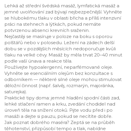
Lehká až střední švédská masáž, lymfatická masáž a
jemné uvolňování zad bývají nejbezpečnější. Vyhněte
se hlubokému tlaku v oblasti břicha a příliš intenzivní
práci na stehnech a lýtkách, pokud nemáte
potvrzenou absenci krevních sraženin.
Nejčastěji se masíruje v poloze na boku s oporou
polštářů nebo v polosedu. Ležení na zádech delší
dobu se v pozdějších měsících nedoporučuje kvůli
tlaku na velké cévy. Masáž by měla trvat 20–40 minut
podle vaší únava a reakce těla.
Používejte hypoalergenní, neparfémované oleje.
Vyhněte se esenciálním olejům bez konzultace s
odborníkem — některé silné oleje mohou stimulovat
děložní činnost (např. šalvěj, rozmarýn, majoránka,
saturejka).
Praktické tipy doma: jemné hladění spodní části zad,
lehké stlačení ramen a krku, zvedání chodidel nad
úroveň těla na snížení otoků. Pijte vodu před i po
masáži a dejte si pauzu, pokud se necítíte dobře.
Jak poznat dobrého maséra? Zeptá se na průběh
těhotenství, přizpůsobí tempo a tlak, nabídne