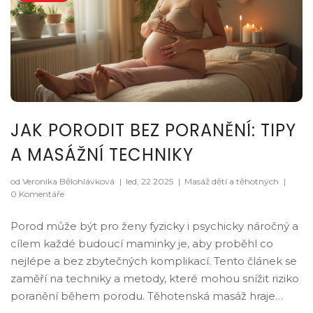
JAK PORODIT BEZ PORANĚNÍ: TIPY
A MASÁŽNÍ TECHNIKY
od Veronika Bělohlávková
|
led, 22 2025
|
Masáž dětí a těhotných
|
0 Komentáře
Porod může být pro ženy fyzicky i psychicky náročný a
cílem každé budoucí maminky je, aby proběhl co
nejlépe a bez zbytečných komplikací. Tento článek se
zaměří na techniky a metody, které mohou snížit riziko
poranění během porodu. Těhotenská masáž hraje