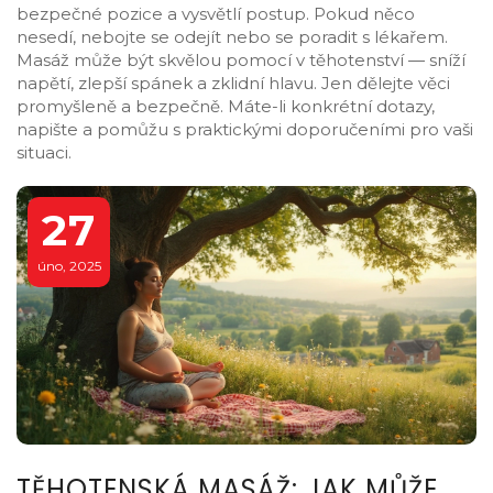
bezpečné pozice a vysvětlí postup. Pokud něco
nesedí, nebojte se odejít nebo se poradit s lékařem.
Masáž může být skvělou pomocí v těhotenství — sníží
napětí, zlepší spánek a zklidní hlavu. Jen dělejte věci
promyšleně a bezpečně. Máte-li konkrétní dotazy,
napište a pomůžu s praktickými doporučeními pro vaši
situaci.
27
úno, 2025
TĚHOTENSKÁ MASÁŽ: JAK MŮŽE