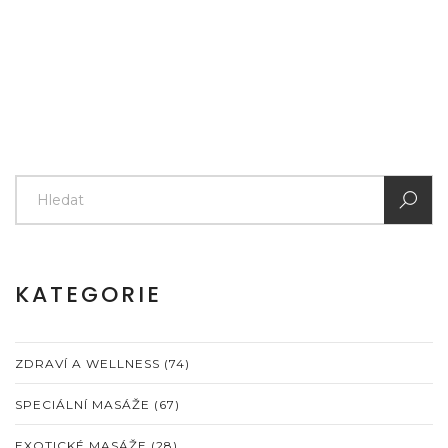
informace a tipy nabízejí konkrétní návody, jak masáže
provádět pro maximální účinek.
KATEGORIE
ZDRAVÍ A WELLNESS
(74)
SPECIÁLNÍ MASÁŽE
(67)
EXOTICKÉ MASÁŽE
(28)