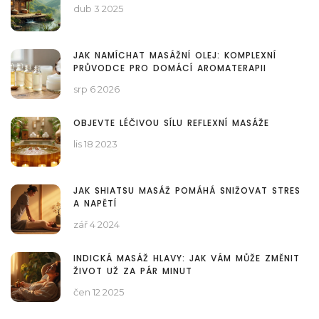
dub 3 2025
JAK NAMÍCHAT MASÁŽNÍ OLEJ: KOMPLEXNÍ
PRŮVODCE PRO DOMÁCÍ AROMATERAPII
srp 6 2026
OBJEVTE LÉČIVOU SÍLU REFLEXNÍ MASÁŽE
lis 18 2023
JAK SHIATSU MASÁŽ POMÁHÁ SNIŽOVAT STRES
A NAPĚTÍ
zář 4 2024
INDICKÁ MASÁŽ HLAVY: JAK VÁM MŮŽE ZMĚNIT
ŽIVOT UŽ ZA PÁR MINUT
čen 12 2025