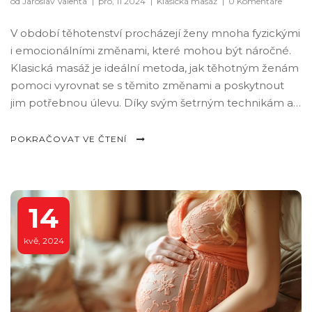
od Jaroslav Valenta
|
pro, 11 2024
|
Klasická masáž
|
0 Komentáře
V období těhotenství procházejí ženy mnoha fyzickými
i emocionálními změnami, které mohou být náročné.
Klasická masáž je ideální metoda, jak těhotným ženám
pomoci vyrovnat se s těmito změnami a poskytnout
jim potřebnou úlevu. Díky svým šetrným technikám a
cílenému přístupu může masáž přinést tělu
potřebnou pohodu a podporu. Tato terapie navíc
POKRAČOVAT VE ČTENÍ
pomáhá zmírňovat bolesti a stres, zlepšuje krevní
oběh a celkovou kvalitu života.
14
kvě, 2024