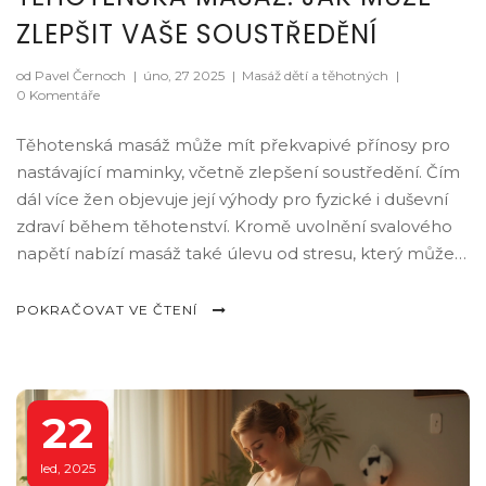
ZLEPŠIT VAŠE SOUSTŘEDĚNÍ
od Pavel Černoch
|
úno, 27 2025
|
Masáž dětí a těhotných
|
0 Komentáře
Těhotenská masáž může mít překvapivé přínosy pro
nastávající maminky, včetně zlepšení soustředění. Čím
dál více žen objevuje její výhody pro fyzické i duševní
zdraví během těhotenství. Kromě uvolnění svalového
napětí nabízí masáž také úlevu od stresu, který může
ovlivňovat schopnost se soustředit. Poskytuje nejen
úlevu pro tělo, ale také vytváří prostor pro mentální
POKRAČOVAT VE ČTENÍ
relaxaci a lepší koncentraci.
22
led, 2025