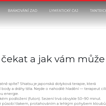
BAŇKOVÁNÍ ZAD
LYMFATICKÝ ČAJ
TANTRIC
 čekat a jak vám může
atně spíte? Shiatsu je japonská dotyková terapie, která
 body a dráhy těla. Nejde o nahodilé hladění — terapeut cílí
bu energie.
kkém podložení (futon). Sezení trvá obvykle 50–90 minut.
upně působí tlakem, protahováním a lehkým pohybem kloubů