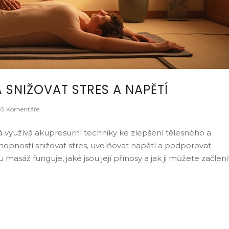
SNIŽOVAT STRES A NAPĚTÍ
0 Komentáře
á využívá akupresurní techniky ke zlepšení tělesného a
hopností snižovat stres, uvolňovat napětí a podporovat
u masáž funguje, jaké jsou její přínosy a jak ji můžete začleni