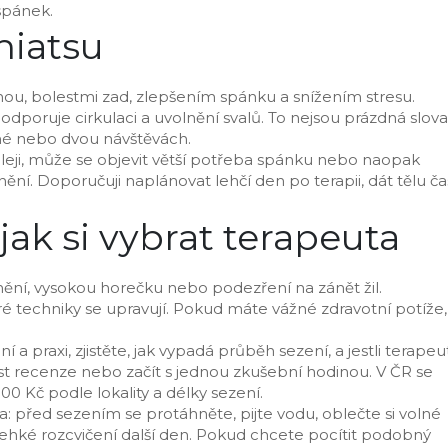
 spánek.
hiatsu
u, bolestmi zad, zlepšením spánku a snížením stresu.
podporuje cirkulaci a uvolnění svalů. To nejsou prázdná slova
dné nebo dvou návštěvách.
pleji, může se objevit větší potřeba spánku nebo naopak
nění. Doporučuji naplánovat lehčí den po terapii, dát tělu ča
 jak si vybrat terapeuta
ění, vysokou horečku nebo podezření na zánět žil.
 techniky se upravují. Pokud máte vážné zdravotní potíže,
 a praxi, zjistěte, jak vypadá průběh sezení, a jestli terapeu
číst recenze nebo začít s jednou zkušební hodinou. V ČR se
0 Kč podle lokality a délky sezení.
 před sezením se protáhněte, pijte vodu, oblečte si volné
a lehké rozcvičení další den. Pokud chcete pocítit podobný