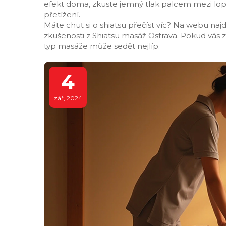
efekt doma, zkuste jemný tlak palcem mezi lop
přetížení.
Máte chuť si o shiatsu přečíst víc? Na webu na
zkušenosti z Shiatsu masáž Ostrava. Pokud vás 
typ masáže může sedět nejlíp.
4
zář, 2024