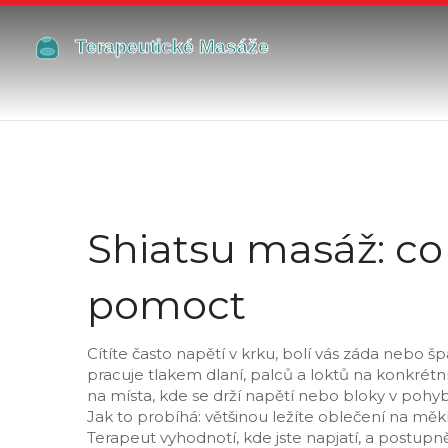
Shiatsu masáž: co
pomoct
Cítíte často napětí v krku, bolí vás záda nebo šp
pracuje tlakem dlaní, palců a loktů na konkrétní
na místa, kde se drží napětí nebo bloky v pohy
Jak to probíhá: většinou ležíte oblečení na mě
Terapeut vyhodnotí, kde jste napjatí, a post