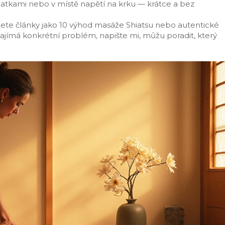
atkami nebo v místě napětí na krku — krátce a bez
jdete články jako 10 výhod masáže Shiatsu nebo autentické
zajímá konkrétní problém, napište mi, můžu poradit, který