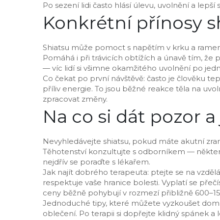
Po sezení lidi často hlásí úlevu, uvolnění a lepší
Konkrétní přínosy s
Shiatsu může pomoct s napětím v krku a rameno
Pomáhá i při trávicích obtížích a únavě tím, že 
— víc lidí si všimne okamžitého uvolnění po je
Co čekat po první návštěvě: často je člověku te
příliv energie. To jsou běžné reakce těla na uvol
zpracovat změny.
Na co si dát pozor a
Nevyhledávejte shiatsu, pokud máte akutní zran
Těhotenství konzultujte s odborníkem — některé
nejdřív se poraďte s lékařem.
Jak najít dobrého terapeuta: ptejte se na vzdělání
respektuje vaše hranice bolesti. Vyplatí se pře
ceny běžně pohybují v rozmezí přibližně 600–150
Jednoduché tipy, které můžete vyzkoušet doma:
oblečení. Po terapii si dopřejte klidný spánek 