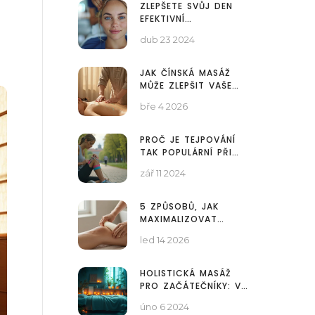
ZLEPŠETE SVŮJ DEN
EFEKTIVNÍ
ANTIMIGRENOZNÍ
dub 23 2024
MASÁŽÍ
JAK ČÍNSKÁ MASÁŽ
MŮŽE ZLEPŠIT VAŠE
ZDRAVÍ A POHODU
bře 4 2026
PROČ JE TEJPOVÁNÍ
TAK POPULÁRNÍ PŘI
LÉČBĚ BOLESTI
zář 11 2024
5 ZPŮSOBŮ, JAK
MAXIMALIZOVAT
VÝSLEDKY
led 14 2026
ANTICELULITIDNÍ
MASÁŽE
HOLISTICKÁ MASÁŽ
PRO ZAČÁTEČNÍKY: VÁŠ
ÚPLNÝ PRŮVODCE K
úno 6 2024
HARMONII TĚLA A DUŠE