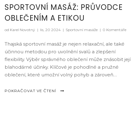
SPORTOVNÍ MASÁŽ: PRŮVODCE
OBLEČENÍM A ETIKOU
od Karel Novotný
|
lis, 20 2024
|
Sportovní masáže
|
0 Komentáře
Thajská sportovní masáž je nejen relaxační, ale také
účinnou metodou pro uvolnění svalů a zlepšení
flexibility. Výběr správného oblečení může znásobit její
blahodárné účinky. Klíčové je pohodlné a pružné
oblečení, které umožní volný pohyb a zároveň
respektuje soukromí a tradice. Tento článek vám
poskytne praktické tipy, jak se správně odít a co
POKRAČOVAT VE ČTENÍ
očekávat, abyste si thajskou masáž užili naplno.