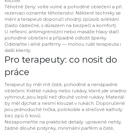
klíčové.
Těhotné ženy: volte volné a pohodlné oblečení a při
rezervaci oznamte těhotenství. Některé techniky se
mění a terapeuti doporučí vhodný způsob svlékání
(často částečné, s důrazem na bezpečí a komfort).
U reflexní, antimigrenózní nebo masáže hlavy stačí
pohodlné oblečení a případně odložit šperky.
Odstraňte i silné parfémy — mohou rušit terapeuta i
další klienty.
Pro terapeuty: co nosit do
práce
Terapeut by měl mít čisté, pohodlné a nenápadné
oblečení. Krátké rukávy nebo rukávy, které jde snadno
vyhrnout, jsou lepší než dlouhé volné rukávy. Materiál
by měl dýchat a nesmí klouzat v rukách. Doporučené
jsou jednoduché trička, polokošile a strečové kalhoty
bez zipů či kovů.
Nezapomeňte na praktické detaily: upravené nehty,
žádné dlouhé prstýnky, minimální parfém a čisté,