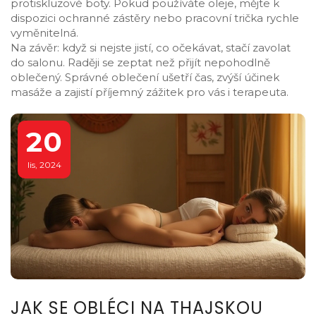
protiskluzové boty. Pokud používáte oleje, mějte k
dispozici ochranné zástěry nebo pracovní trička rychle
vyměnitelná.
Na závěr: když si nejste jistí, co očekávat, stačí zavolat
do salonu. Raději se zeptat než přijít nepohodlně
oblečený. Správné oblečení ušetří čas, zvýší účinek
masáže a zajistí příjemný zážitek pro vás i terapeuta.
20
lis, 2024
JAK SE OBLÉCI NA THAJSKOU