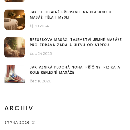
JAK SE IDEÁLNĚ PŘIPRAVIT NA KLASICKOU
MASÁŽ TĚLA I MYSLI
říj 30 2024
BREUSSOVA MASÁŽ: TAJEMSTVÍ JEMNÉ MASÁŽE
PRO ZDRAVÁ ZÁDA A ÚLEVU OD STRESU
čec 24 2025
JAK VZNIKÁ PLOCHÁ NOHA: PŘÍČINY, RIZIKA A
ROLE REFLEXNÍ MASÁŽE
čec 16 2026
ARCHIV
SRPNA 2026
(2)