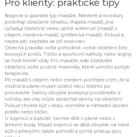
Pro klienty: praktické tipy
Nejprve si ujasněte typ masáže. Některé procedury
probíhají oblečené (shiatsu, thajská masáž), jiné
vyžadují částečné nebo úplné svléknutí (masáž s
olejem, medová masáž, lymfatická masáž). Pokud si
nejste jistí, zeptejte se při rezervaci.
Obecná pravidla: volte pohodlné, volné oblečení bez
kovových prvků. Tričko a sportovní kalhoty nebo legíny
se hodí téměř vždy. Pro masáže, kde zůstáváte
oblečení, volte pružné materiály, které umožní pohyb
terapeuta.
Při masáži s olejem nebo medem počítejte s tím, že si
možná budete muset obléct něco čistého po
proceduře. Salóny obvykle poskytují prostěradlo a
ručníky, ale olej může zanechat skvrny na oblečení.
Pokud chcete být v klidu, vezměte si náhradní spodní
prádlo nebo tričko.
U kojenců a batolat: nechte dítě v pleně nebo v
lehkém body. Masáž kojenců se dělá obvykle na nahé
kůži s přikrytím, takže pohodlí a rychlý přístup jsou