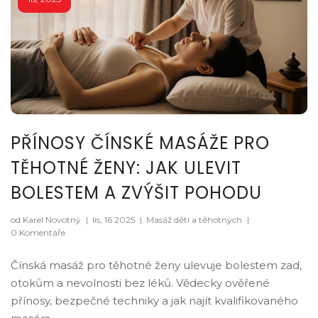
PŘÍNOSY ČÍNSKÉ MASÁŽE PRO
TĚHOTNÉ ŽENY: JAK ULEVIT
BOLESTEM A ZVÝŠIT POHODU
od Karel Novotný
|
lis, 16 2025
|
Masáž dětí a těhotných
|
0 Komentáře
Čínská masáž pro těhotné ženy ulevuje bolestem zad,
otokům a nevolnosti bez léků. Vědecky ověřené
přínosy, bezpečné techniky a jak najít kvalifikovaného