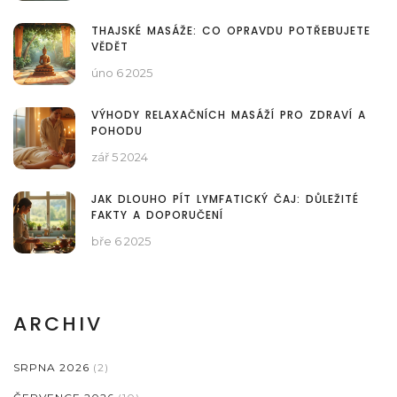
THAJSKÉ MASÁŽE: CO OPRAVDU POTŘEBUJETE
VĚDĚT
úno 6 2025
VÝHODY RELAXAČNÍCH MASÁŽÍ PRO ZDRAVÍ A
POHODU
zář 5 2024
JAK DLOUHO PÍT LYMFATICKÝ ČAJ: DŮLEŽITÉ
FAKTY A DOPORUČENÍ
bře 6 2025
ARCHIV
SRPNA 2026
(2)