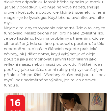
dlouhém odpočinku. Masáž břicha signalizuje mozku:
„je vše v pořádku“. Uvolňuje nervové napětí, snižuje
úroveň kortizolu a podporuje klidnější spánek. To není
magie – je to fyziologie. Když břicho uvolníte, uvolníte i
mysl.
Nejde o to, aby to vypadalo nádherně. Jde o to, aby to
fungovalo. Masáž břicha není pro nějaké „zvláštní“ lidi.
Je pro každého, kdo má problémy s trávením, kdo se
cítí přetížený, kdo se ráno probouzí s pocitem, že tělo
neodpočinulo. V našich článcích najdete praktické
návody, jak ji dělat doma, kdy ji vyhýbat, jaké oleje
použít a jak ji kombinovat s jinými technikami jako
reflexní masáž nebo masáž po porodu. Někteří lidé ji
používají jako součást denní rutiny, jiní ji vyzkoušejí jen
při akutních potížích. Všechny zkušenosti jsou tu – bez
mýtů, bez nadměrného výběru, jen to, co opravdu
funguje.
16
lis, 2025