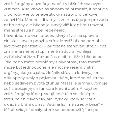
vnitřní orgány a uvolňuje napětí v břišních svalových
vrstvách
. Also known as
abdominální masáž
, it
není jen
o pohodlí – je to terapeutický nástroj pro celkové
zdraví těla
.
Mnoho lidí si myslí, že masáž je jen pro záda
nebo nohy, ale břicho je skrytý klíč k lepšímu trávení,
méně stresu a hlubší regeneraci.
trávení
,
komplexní proces, který závisí na správné
cirkulaci krve a pohybu střev
.
Masáž břicha pomáhá
aktivovat peristaltiku – přirozené stahování střev – což
znamená méně zácp, méně nadutí a rychlejší
vstřebávání živin. Pokud často cítíte těžké břicho po
jídle nebo máte problémy s plynatostí, tato masáž
může být jednoduché, ale mocné řešení.
vnitřní
orgány
,
jako jsou játra, žlučník, střeva a ledviny
.
jsou
obklopeny svaly a pojivovou tkání, které se při stresu
nebo sedavém životě ztuhují. Masáž je jemně uvolňuje,
což zlepšuje jejich funkci a krevní oběh. A když se
vnitřní orgány lépe pracují, celé tělo se cítí lépe.
stres
,
nejen psychický, ale i fyzický, který se v těle
ukládá v břišní oblasti
.
Většina lidí má stres „v břiše“ –
těžké, svírající pocity, které se neodpouštějí ani po