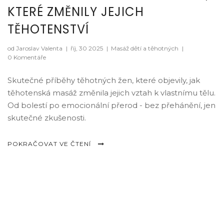
KTERÉ ZMĚNILY JEJICH
TĚHOTENSTVÍ
od Jaroslav Valenta
|
říj, 30 2025
|
Masáž dětí a těhotných
|
0 Komentáře
Skutečné příběhy těhotných žen, které objevily, jak
těhotenská masáž změnila jejich vztah k vlastnímu tělu.
Od bolestí po emocionální přerod - bez přehánění, jen
skutečné zkušenosti.
POKRAČOVAT VE ČTENÍ