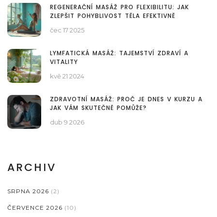
REGENERAČNÍ MASÁŽ PRO FLEXIBILITU: JAK
ZLEPŠIT POHYBLIVOST TĚLA EFEKTIVNĚ
čec 17 2025
LYMFATICKÁ MASÁŽ: TAJEMSTVÍ ZDRAVÍ A
VITALITY
kvě 21 2024
ZDRAVOTNÍ MASÁŽ: PROČ JE DNES V KURZU A
JAK VÁM SKUTEČNĚ POMŮŽE?
dub 9 2026
ARCHIV
SRPNA 2026
(2)
ČERVENCE 2026
(10)