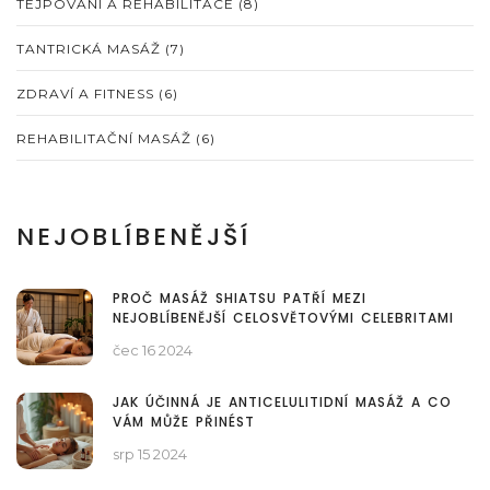
TEJPOVÁNÍ A REHABILITACE
(8)
TANTRICKÁ MASÁŽ
(7)
ZDRAVÍ A FITNESS
(6)
REHABILITAČNÍ MASÁŽ
(6)
NEJOBLÍBENĚJŠÍ
PROČ MASÁŽ SHIATSU PATŘÍ MEZI
NEJOBLÍBENĚJŠÍ CELOSVĚTOVÝMI CELEBRITAMI
čec 16 2024
JAK ÚČINNÁ JE ANTICELULITIDNÍ MASÁŽ A CO
VÁM MŮŽE PŘINÉST
srp 15 2024