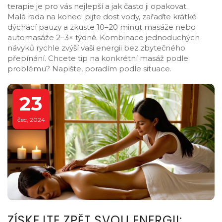
terapie je pro vás nejlepší a jak často ji opakovat.
Malá rada na konec: pijte dost vody, zařaďte krátké
dýchací pauzy a zkuste 10–20 minut masáže nebo
automasáže 2–3× týdně. Kombinace jednoduchých
návyků rychle zvýší vaši energii bez zbytečného
přepínání. Chcete tip na konkrétní masáž podle
problému? Napište, poradím podle situace.
23
čec, 2024
ZÍSKEJTE ZPĚT SVOU ENERGII: