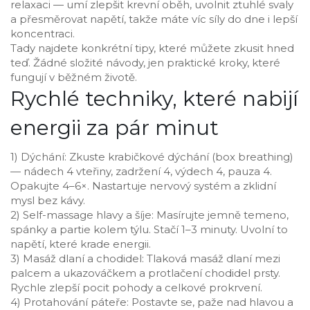
relaxaci — umí zlepšit krevní oběh, uvolnit ztuhlé svaly
a přesměrovat napětí, takže máte víc síly do dne i lepší
koncentraci.
Tady najdete konkrétní tipy, které můžete zkusit hned
teď. Žádné složité návody, jen praktické kroky, které
fungují v běžném životě.
Rychlé techniky, které nabijí
energii za pár minut
1) Dýchání: Zkuste krabičkové dýchání (box breathing)
— nádech 4 vteřiny, zadržení 4, výdech 4, pauza 4.
Opakujte 4–6×. Nastartuje nervový systém a zklidní
mysl bez kávy.
2) Self-massage hlavy a šíje: Masírujte jemně temeno,
spánky a partie kolem týlu. Stačí 1–3 minuty. Uvolní to
napětí, které krade energii.
3) Masáž dlaní a chodidel: Tlaková masáž dlaní mezi
palcem a ukazováčkem a protlačení chodidel prsty.
Rychle zlepší pocit pohody a celkové prokrvení.
4) Protahování páteře: Postavte se, paže nad hlavou a