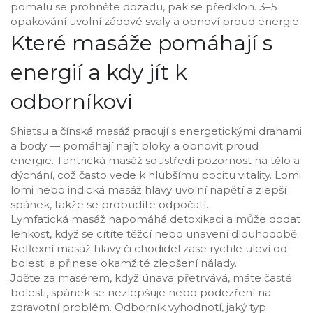
pomalu se prohněte dozadu, pak se předklon. 3–5
opakování uvolní zádové svaly a obnoví proud energie.
Které masáže pomáhají s
energií a kdy jít k
odborníkovi
Shiatsu a čínská masáž pracují s energetickými drahami
a body — pomáhají najít bloky a obnovit proud
energie. Tantrická masáž soustředí pozornost na tělo a
dýchání, což často vede k hlubšímu pocitu vitality. Lomi
lomi nebo indická masáž hlavy uvolní napětí a zlepší
spánek, takže se probudíte odpočatí.
Lymfatická masáž napomáhá detoxikaci a může dodat
lehkost, když se cítíte těžcí nebo unavení dlouhodobě.
Reflexní masáž hlavy či chodidel zase rychle uleví od
bolesti a přinese okamžité zlepšení nálady.
Jděte za masérem, když únava přetrvává, máte časté
bolesti, spánek se nezlepšuje nebo podezření na
zdravotní problém. Odborník vyhodnotí, jaký typ