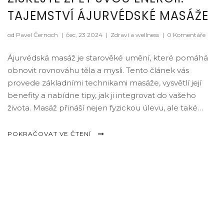
TAJEMSTVÍ ÁJURVÉDSKÉ MASÁŽE
od Pavel Černoch
|
čec, 23 2024
|
Zdraví a wellness
|
0 Komentáře
Ájurvédská masáž je starověké umění, které pomáhá
obnovit rovnováhu těla a mysli. Tento článek vás
provede základními technikami masáže, vysvětlí její
benefity a nabídne tipy, jak ji integrovat do vašeho
života. Masáž přináší nejen fyzickou úlevu, ale také
psychickou pohodu a novou energii.
POKRAČOVAT VE ČTENÍ