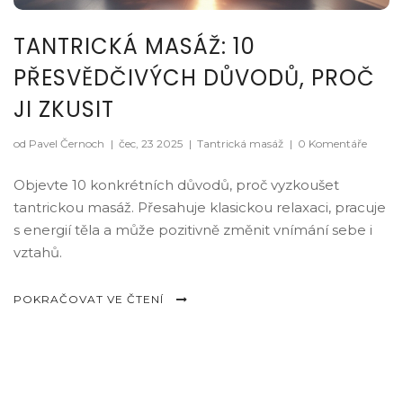
TANTRICKÁ MASÁŽ: 10
PŘESVĚDČIVÝCH DŮVODŮ, PROČ
JI ZKUSIT
od Pavel Černoch
|
čec, 23 2025
|
Tantrická masáž
|
0 Komentáře
Objevte 10 konkrétních důvodů, proč vyzkoušet
tantrickou masáž. Přesahuje klasickou relaxaci, pracuje
s energií těla a může pozitivně změnit vnímání sebe i
vztahů.
POKRAČOVAT VE ČTENÍ