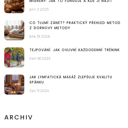
MIGRÉNY: JAK TO FUNGUJE A KDE JI NAJÍT
pro 3 2025
CO TLUMÍ ZÁNĚT? PRAKTICKÝ PŘEHLED METOD
Z DORNOVY METODY
bře 19 2026
TEJPOVÁNÍ: JAK OVLIVNÍ KAŽDODENNÍ TRÉNINK
čen 18 2025
JAK LYMFATICKÁ MASÁŽ ZLEPŠUJE KVALITU
SPÁNKU
čec 9 2024
ARCHIV