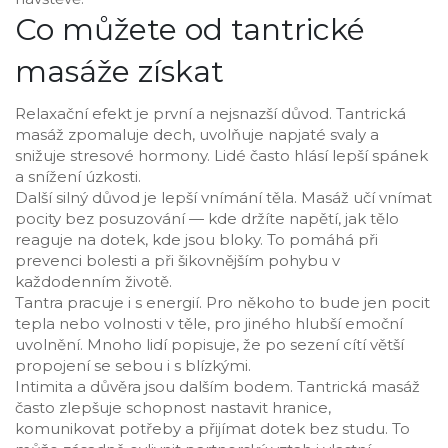
Co můžete od tantrické
masáže získat
Relaxační efekt je první a nejsnazší důvod. Tantrická
masáž zpomaluje dech, uvolňuje napjaté svaly a
snižuje stresové hormony. Lidé často hlásí lepší spánek
a snížení úzkosti.
Další silný důvod je lepší vnímání těla. Masáž učí vnímat
pocity bez posuzování — kde držíte napětí, jak tělo
reaguje na dotek, kde jsou bloky. To pomáhá při
prevenci bolesti a při šikovnějším pohybu v
každodenním životě.
Tantra pracuje i s energií. Pro někoho to bude jen pocit
tepla nebo volnosti v těle, pro jiného hlubší emoční
uvolnění. Mnoho lidí popisuje, že po sezení cítí větší
propojení se sebou i s blízkými.
Intimita a důvěra jsou dalším bodem. Tantrická masáž
často zlepšuje schopnost nastavit hranice,
komunikovat potřeby a přijímat dotek bez studu. To