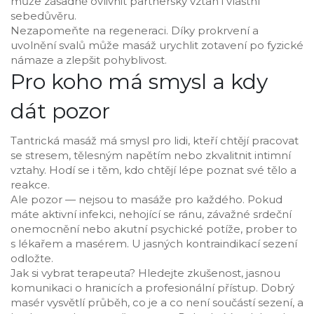
může zásadně ovlivnit partnerský vztah i vlastní
sebedůvěru.
Nezapomeňte na regeneraci. Díky prokrvení a
uvolnění svalů může masáž urychlit zotavení po fyzické
námaze a zlepšit pohyblivost.
Pro koho má smysl a kdy
dát pozor
Tantrická masáž má smysl pro lidi, kteří chtějí pracovat
se stresem, tělesným napětím nebo zkvalitnit intimní
vztahy. Hodí se i těm, kdo chtějí lépe poznat své tělo a
reakce.
Ale pozor — nejsou to masáže pro každého. Pokud
máte aktivní infekci, nehojící se ránu, závažné srdeční
onemocnění nebo akutní psychické potíže, prober to
s lékařem a masérem. U jasných kontraindikací sezení
odložte.
Jak si vybrat terapeuta? Hledejte zkušenost, jasnou
komunikaci o hranicích a profesionální přístup. Dobrý
masér vysvětlí průběh, co je a co není součástí sezení, a