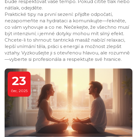
bude respektovat vaše tempo. Pokud cítíte tlak nebo
nátlak, odejděte.
Praktické tipy na první sezení: přijďte odpočatí,
nezapomeňte na hydrataci a komunikujte—řekněte,
co vám vyhovuje a co ne. Nečekejte, že všechno musí
být intenzivní; i jemné dotyky mohou mít silný efekt.
Chcete-li to shrnout: tantrická masáž nabízí relaxaci,
lepší vnímání těla, práci s energií a možnost zlepšit
vztahy. Vyzkoušejte ji s otevřenou hlavou, ale rozumně
—vyberte si profesionála a respektujte své hranice.
23
čec, 2025