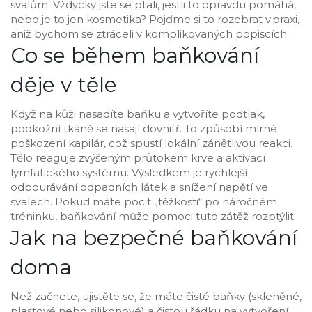
svalům. Vždycky jste se ptali, jestli to opravdu pomáhá,
nebo je to jen kosmetika? Pojďme si to rozebrat v praxi,
aniž bychom se ztráceli v komplikovaných popiscích.
Co se během baňkování
děje v těle
Když na kůži nasadíte baňku a vytvoříte podtlak,
podkožní tkáně se nasají dovnitř. To způsobí mírné
poškození kapilár, což spustí lokální zánětlivou reakci.
Tělo reaguje zvýšeným průtokem krve a aktivací
lymfatického systému. Výsledkem je rychlejší
odbourávání odpadních látek a snížení napětí ve
svalech. Pokud máte pocit „těžkosti“ po náročném
tréninku, baňkování může pomoci tuto zátěž rozptýlit.
Jak na bezpečné baňkování
doma
Než začnete, ujistěte se, že máte čisté baňky (skleněné,
plastové nebo silikonové) a čistou řádku na vytvoření