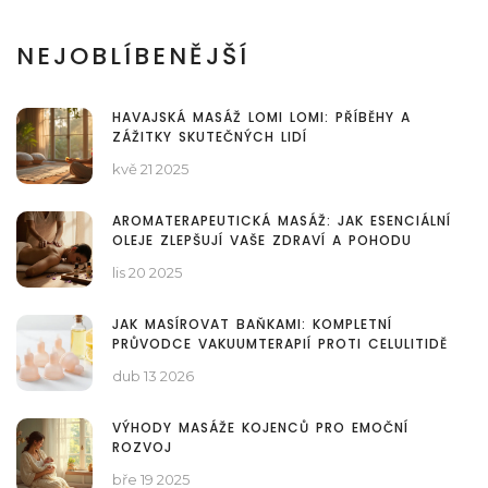
NEJOBLÍBENĚJŠÍ
HAVAJSKÁ MASÁŽ LOMI LOMI: PŘÍBĚHY A
ZÁŽITKY SKUTEČNÝCH LIDÍ
kvě 21 2025
AROMATERAPEUTICKÁ MASÁŽ: JAK ESENCIÁLNÍ
OLEJE ZLEPŠUJÍ VAŠE ZDRAVÍ A POHODU
lis 20 2025
JAK MASÍROVAT BAŇKAMI: KOMPLETNÍ
PRŮVODCE VAKUUMTERAPIÍ PROTI CELULITIDĚ
dub 13 2026
VÝHODY MASÁŽE KOJENCŮ PRO EMOČNÍ
ROZVOJ
bře 19 2025