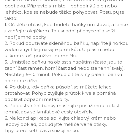
podtlaku. Připravte si místo – pohodlný židle nebo
lehátko, kde se nebude těžko pohybovat. Postupujte
takto:
1. Očistěte oblast, kde budete baňky umisťovat, a lehce
ji zahřejte olejíčkem. To usnadní přichycení a sníží
nepříjemné pocity.
2. Pokud používáte skleněnou baňku, naplňte ji horkou
vodou a rychle ji nasajte proti kůži. U plastu nebo
silikonu stačí používat pumpičku.
3. Umístěte baňku na oblast s napětím (často jsou to
zadní část ramen, horní část zad nebo stehenní svaly).
Nechte ji 5–10 minut. Pokud cítíte silný pálení, baňku
odeberte dříve.
4. Po dobu, kdy baňka působí, se můžete lehce
protahovat. Pohyb zvyšuje průtok krve a pomáhá
odplavit odpadní metabolity.
5. Po odstranění baňky masírujte postiženou oblast
jemně, aby se lymfatické cesty otevřely.
6. Na konci aplikace aplikujte chladivý krém nebo
ledový obklad, pokud jste měli červené otisky.
Tipy, které šetří čas a snižují riziko: