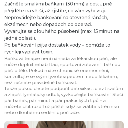
Začněte s malými baňkami (30 mm) a postupně
přejděte na větší, až zjistíte, co vám vyhovuje.
Neprovádějte baňkování na otevřené ránách,
ekzémech nebo dopadoch po operaci.
Vyvarujte se dlouhého působení (max. 15 minut na
jedné oblasti).
Po baňkování pijte dostatek vody – pomůže to
rychleji vyplavit toxin.
Baňková terapie není náhrada za lékařskou péči, ale
může doplnit rehabilitaci, sportovní zotavení i běžnou
péči o tělo. Pokud máte chronické onemocnění,
konzultujte se svým fyzioterapeutem nebo lékařem,
než začnete pravidelně baňkovat.
Takže pokud chcete podpořit detoxikaci, ulevit svalům
a zlepšit lymfatický odtok, vyzkoušejte baňkování. Stačí
pár baňek, pár minut a pár praktických tipů – a
můžete cítit rozdíl už příště, když se vrátíte k tréninku
nebo dlouhému sedění u počítače.