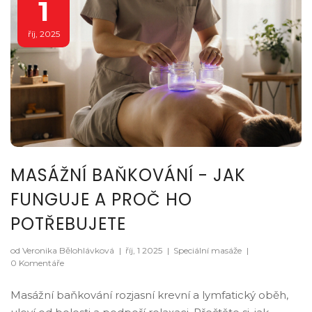
1
říj, 2025
MASÁŽNÍ BAŇKOVÁNÍ - JAK
FUNGUJE A PROČ HO
POTŘEBUJETE
od Veronika Bělohlávková
|
říj, 1 2025
|
Speciální masáže
|
0 Komentáře
Masážní baňkování rozjasní krevní a lymfatický oběh,