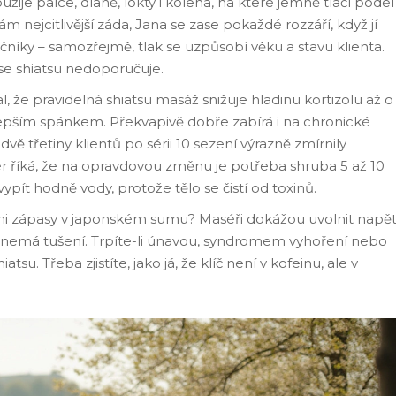
užije palce, dlaně, lokty i kolena, na které jemně tlačí podél
m nejcitlivější záda, Jana se zase pokaždé rozzáří, když jí
ročníky – samozřejmě, tlak se uzpůsobí věku a stavu klienta.
se shiatsu nedoporučuje.
, že pravidelná shiatsu masáž snižuje hladinu kortizolu až o
lepším spánkem. Překvapivě dobře zabírá i na chronické
dvě třetiny klientů po sérii 10 sezení výrazně zmírnily
r říká, že na opravdovou změnu je potřeba shruba 5 až 10
ypít hodně vody, protože tělo se čistí od toxinů.
itými zápasy v japonském sumu? Maséři dokážou uvolnit napět
anů nemá tušení. Trpíte-li únavou, syndromem vyhoření nebo
tsu. Třeba zjistíte, jako já, že klíč není v kofeinu, ale v