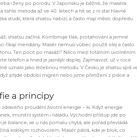
e třeba i ženy po porodu. V Japonsku je běžné, že maséra
 tahle metoda až ve 40. letech a hit se z ní stal hlavně
ka studií, která shiatsu nabízí, a často mají měsíc dopředu
áž, shiatsu začíná. Kombinuje tlak, protahování a jemné
i říkají meridiány. Masér nemusí vůbec použít olej a často
utonu. Ten pocit po masáži? Něco mezi totálním uvolněním
e telefon a hned je jasnější displej. Zajímavost: už v roce
iálně uznalo jako léčebnou metodu. V Česku je shiatsu spíš v
když přijde období migrén nebo jsme přetížení z práce a
fie a principy
ie zdravého proudění životní energie – ki. Když energie
spánek, imunitní systém i náladu. Východní přístup jde po
í je balance, se u nás pomalu chytá, ale pořád převládá
začíná krátkým rozhovorem. Masér pátrá, kde je blok, co