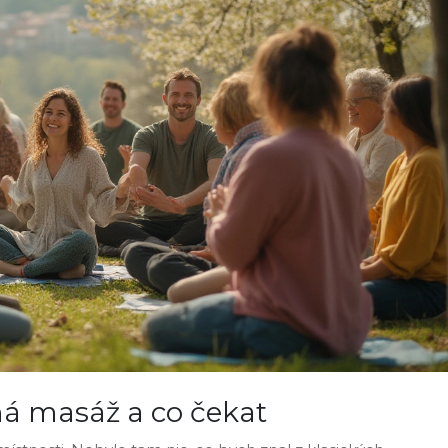
íhá masáž a co čekat