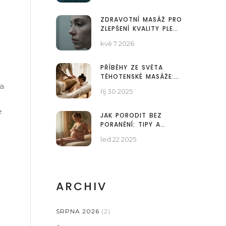
ZDRAVOTNÍ MASÁŽ PRO
ZLEPŠENÍ KVALITY PLETI:
JAK OVLIVŇUJE KREVNÍ
kvě 7 2026
OBĚH A DETOXIKACI
PŘÍBĚHY ZE SVĚTA
TĚHOTENSKÉ MASÁŽE:
 a
SKUTEČNÉ PŘÍBĚHY ŽEN,
říj 30 2025
KTERÉ ZMĚNILY JEJICH
TĚHOTENSTVÍ
e
JAK PORODIT BEZ
PORANĚNÍ: TIPY A
MASÁŽNÍ TECHNIKY
led 22 2025
ARCHIV
SRPNA 2026
(2)