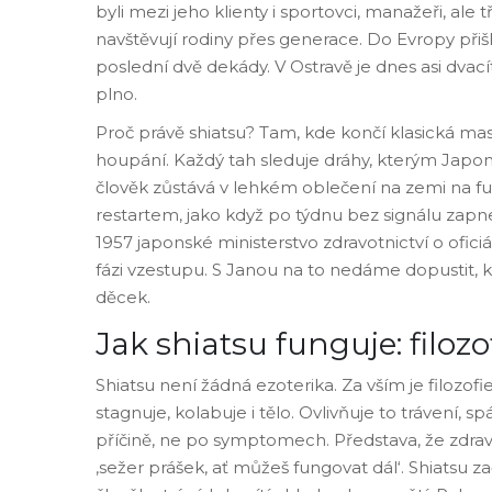
byli mezi jeho klienty i sportovci, manažeři, al
navštěvují rodiny přes generace. Do Evropy přišla
poslední dvě dekády. V Ostravě je dnes asi dvacít
plno.
Proč právě shiatsu? Tam, kde končí klasická mas
houpání. Každý tah sleduje dráhy, kterým Japonc
člověk zůstává v lehkém oblečení na zemi na f
restartem, jako když po týdnu bez signálu zapnet
1957 japonské ministerstvo zdravotnictví o ofic
fázi vzestupu. S Janou na to nedáme dopustit, 
děcek.
Jak shiatsu funguje: filozo
Shiatsu není žádná ezoterika. Za vším je filozof
stagnuje, kolabuje i tělo. Ovlivňuje to trávení, 
příčině, ne po symptomech. Představa, že zdrav
‚sežer prášek, ať můžeš fungovat dál‘. Shiatsu 