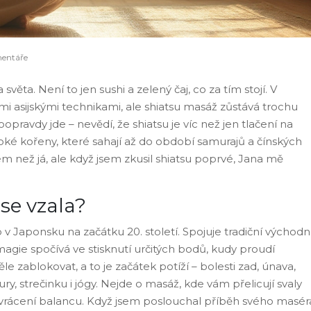
entáře
 světa. Není to jen sushi a zelený čaj, co za tím stojí. V
ými asijskými technikami, ale shiatsu masáž zůstává trochu
opravdy jde – nevědí, že shiatsu je víc než jen tlačení na
ké kořeny, které sahají až do období samurajů a čínských
jem než já, ale když jsem zkusil shiatsu poprvé, Jana mě
se vzala?
lo v Japonsku na začátku 20. století. Spojuje tradiční východn
gie spočívá ve stisknutí určitých bodů, kudy proudí
e zablokovat, a to je začátek potíží – bolesti zad, únava,
ry, strečinku i jógy. Nejde o masáž, kde vám přelicují svaly
navrácení balancu. Když jsem poslouchal příběh svého masér