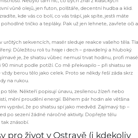
stnosti. Nebylo tam nic, co bych znal z klasických
ní vůně olejů, jen futon, polštáře, decentní hudba a klid.
íte, kde vás co bolí, co vás trápí, jak spíte, jestli máte
 pohodlné tričko a tepláky. Pak už jen lehnete, zavřete oči a
v určitých sekvencích, masér sleduje reakce vašeho těla. Tl
řený. Důležitou roli tu hraje i dech – pravidelný a hluboký.
jímavé je, že shiatsu vůbec nemusí trvat hodinu, profi masé
i 90 minut podle potíží. Co mě překvapilo – při shiatsu se
 vždy berou tělo jako celek. Proto se někdy řeší záda skrz
ody na rukou.
o po těle. Někteří popisují únavu, zesílenou žízeň nebo
istí, mění proudění energií. Během pár hodin ale většina
mi vypráví, že po shiatsu spí jako medvěd. Zajímavý tip –
ed po sezení žádné náročné aktivity. Dopřejte tělu
 tak znásobí.
y pro život v Ostravě (i kdekoliv