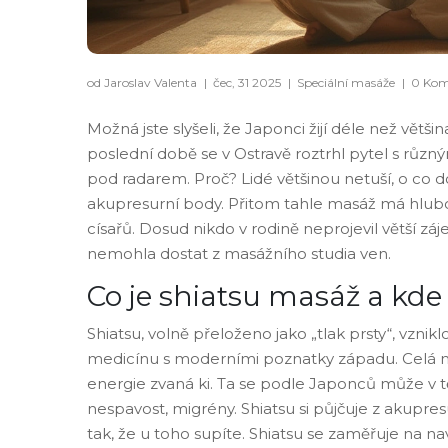
od Jaroslav Valenta
|
čec, 31 2025
|
Speciální masáže
|
0 Kom
Možná jste slyšeli, že Japonci žijí déle než většina
poslední době se v Ostravě roztrhl pytel s různ
pod radarem. Proč? Lidé většinou netuší, o co do
akupresurní body. Přitom tahle masáž má hlubo
císařů. Dosud nikdo v rodině neprojevil větší zá
nemohla dostat z masážního studia ven.
Co je shiatsu masáž a kde 
Shiatsu, volně přeloženo jako „tlak prsty“, vznik
medicínu s moderními poznatky západu. Celá ma
energie zvaná ki. Ta se podle Japonců může v těl
nespavost, migrény. Shiatsu si půjčuje z akupresu
tak, že u toho supíte. Shiatsu se zaměřuje na 