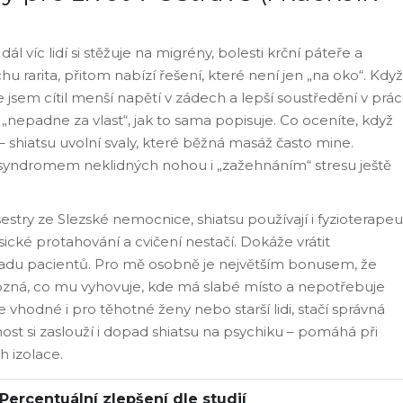
 dál víc lidí si stěžuje na migrény, bolesti krční páteře a
u rarita, přitom nabízí řešení, které není jen „na oko“. Když
 jsem cítil menší napětí v zádech a lepší soustředění v práci
nepadne za vlast“, jak to sama popisuje. Co oceníte, když
 shiatsu uvolní svaly, které běžná masáž často mine.
syndromem neklidných nohou i „zažehnáním“ stresu ještě
stry ze Slezské nemocnice, shiatsu používají i fyzioterapeu
sické protahování a cvičení nestačí. Dokáže vrátit
náladu pacientů. Pro mě osobně je největším bonusem, že
pozná, co mu vyhovuje, kde má slabé místo a nepotřebuje
e vhodné i pro těhotné ženy nebo starší lidi, stačí správná
ost si zaslouží i dopad shiatsu na psychiku – pomáhá při
h izolace.
Percentuální zlepšení dle studií