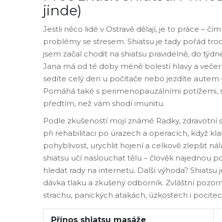
jinde)
Jestli něco lidé v Ostravě dělají, je to práce – čím
problémy se stresem. Shiatsu je tady pořád troch
jsem začal chodit na shiatsu pravidelně, do týdne
Jana má od té doby méně bolestí hlavy a večer „
sedíte celý den u počítače nebo jezdíte autem –
Pomáhá také s perimenopauzálními potížemi, 
předtím, než vám shodí imunitu.
Podle zkušeností mojí známé Radky, zdravotní se
při rehabilitaci po úrazech a operacích, když kla
pohyblivost, urychlit hojení a celkově zlepšit 
shiatsu učí naslouchat tělu – člověk najednou 
hledat rady na internetu. Další výhoda? Shiatsu j
dávka tlaku a zkušený odborník. Zvláštní pozorn
strachu, panických atakách, úzkostech i pocitec
Přínos shiatsu masáže