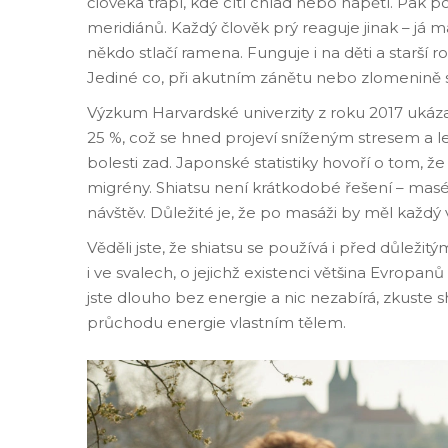
člověka trápí, kde cítí chlad nebo napětí. Pak po
meridiánů. Každý člověk prý reaguje jinak – já má
někdo stlačí ramena. Funguje i na děti a starší 
Jediné co, při akutním zánětu nebo zlomenině 
Výzkum Harvardské univerzity z roku 2017 ukázal
25 %, což se hned projeví sníženým stresem a 
bolesti zad. Japonské statistiky hovoří o tom, že 
migrény. Shiatsu není krátkodobé řešení – masé
návštěv. Důležité je, že po masáži by měl každý v
Věděli jste, že shiatsu se používá i před důlež
i ve svalech, o jejichž existenci většina Evrop
jste dlouho bez energie a nic nezabírá, zkuste shia
průchodu energie vlastním tělem.