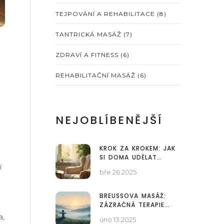
TEJPOVÁNÍ A REHABILITACE
(8)
TANTRICKÁ MASÁŽ
(7)
ZDRAVÍ A FITNESS
(6)
REHABILITAČNÍ MASÁŽ
(6)
NEJOBLÍBENĚJŠÍ
KROK ZA KROKEM: JAK
SI DOMA UDĚLAT
í
INDICKOU MASÁŽ
bře 26 2025
HLAVY
BREUSSOVA MASÁŽ:
ZÁZRAČNÁ TERAPIE
PRO VAŠE TĚLO
a,
úno 13 2025