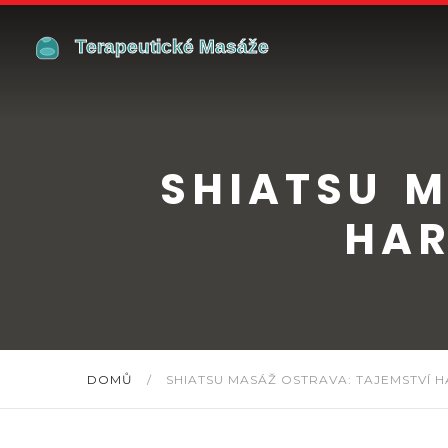
SHIATSU M
HAR
DOMŮ
/
SHIATSU MASÁŽ OSTRAVA: TAJEMSTVÍ H