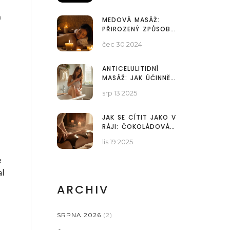
o
MEDOVÁ MASÁŽ:
PŘIROZENÝ ZPŮSOB
POSÍLENÍ IMUNITY
čec 30 2024
ANTICELULITIDNÍ
MASÁŽ: JAK ÚČINNĚ
BOJOVAT S
srp 13 2025
CELULITIDOU A ZLEPŠIT
VZHLED POKOŽKY
JAK SE CÍTIT JAKO V
RÁJI: ČOKOLÁDOVÁ
MASÁŽ PRO ÚPLNÝ
lis 19 2025
RELAXAČNÍ VÝLET
e
al
ARCHIV
SRPNA 2026
(2)