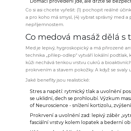
Domácí provedení jde, ale držte se bezpečn
Co si asi chcete vyřešit: (1) pochopit reálné účin
a pro koho má smysl, (4) vybrat správný med a 
nepříjemnostem.
Co medová masáž dělá s tě
Med je lepivý, hygroskopický a má přirozené ant
technika „přilep-odlep“ vytváří lokální podtlak,
kůži nechává tenkou vrstvu cukrů a bioaktivní
prokrvením a stavem pokožky. A když se svaly uv
Jaké benefity jsou realistické:
Stres a napětí: rytmický tlak a uvolnění p
se uklidní, dech se prohloubí. Výzkum masáž
of Neuroscience - snížení kortizolu, zvýšení
Prokrvení a uvolnění zad: lepivý záběr „vyt
fasciální vrstvy kolem lopatek a bederní obl