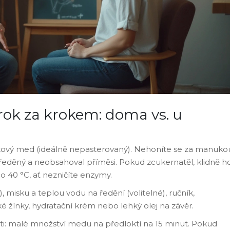
ok za krokem: doma vs. u
ový med (ideálně nepasterovaný). Nehoníte se za manuko
 ředěný a neobsahoval příměsi. Pokud zcukernatěl, klidně h
do 40 °C, ať nezničíte enzymy.
 misku a teplou vodu na ředění (volitelné), ručník,
 žínky, hydratační krém nebo lehký olej na závěr.
ti: malé množství medu na předloktí na 15 minut. Pokud