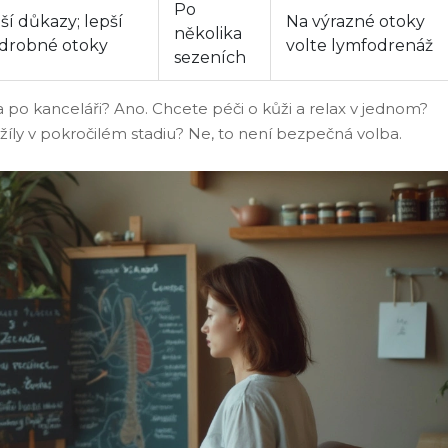
Po
ší důkazy; lepší
Na výrazné otoky
několika
 drobné otoky
volte lymfodrenáž
sezeních
áda po kanceláři? Ano. Chcete péči o kůži a relax v jednom?
žíly v pokročilém stadiu? Ne, to není bezpečná volba.