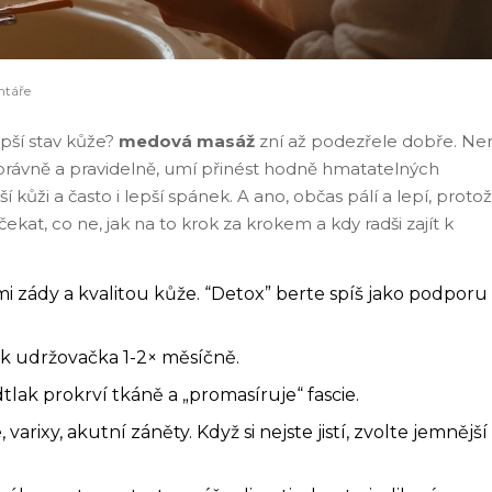
táře
epší stav kůže?
medová masáž
zní až podezřele dobře. Ne
správně a pravidelně, umí přinést hodně hmatatelných
ší kůži a často i lepší spánek. A ano, občas pálí a lepí, proto
ekat, co ne, jak na to krok za krokem a kdy radši zajít k
 zády a kvalitou kůže. “Detox” berte spíš jako podporu
pak udržovačka 1-2× měsíčně.
dtlak prokrví tkáně a „promasíruje“ fascie.
, varixy, akutní záněty. Když si nejste jistí, zvolte jemnější