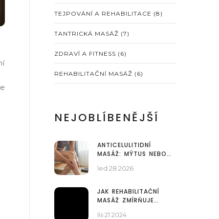
TEJPOVÁNÍ A REHABILITACE
(8)
TANTRICKÁ MASÁŽ
(7)
ZDRAVÍ A FITNESS
(6)
ní
REHABILITAČNÍ MASÁŽ
(6)
že
NEJOBLÍBENĚJŠÍ
ANTICELULITIDNÍ
MASÁŽ: MÝTUS NEBO
SKUTEČNOST? CO
led 28 2026
SKUTEČNĚ FUNGUJE
JAK REHABILITAČNÍ
MASÁŽ ZMÍRŇUJE
CHRONICKOU BOLEST
lis 21 2024
ZAD