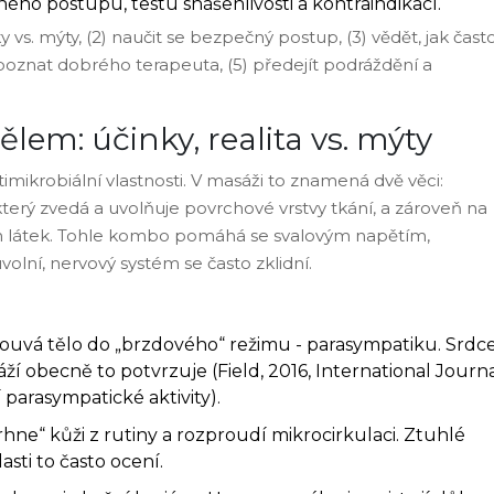
ého postupu, testu snášenlivosti a kontraindikací.
ky vs. mýty, (2) naučit se bezpečný postup, (3) vědět, jak čast
poznat dobrého terapeuta, (5) předejít podráždění a
lem: účinky, realita vs. mýty
imikrobiální vlastnosti. V masáži to znamená dvě věci:
 který zvedá a uvolňuje povrchové vrstvy tkání, a zároveň na
ch látek. Tohle kombo pomáhá se svalovým napětím,
olní, nervový systém se často zklidní.
osouvá tělo do „brzdového“ režimu - parasympatiku. Srdc
í obecně to potvrzuje (Field, 2016, International Journ
 parasympatické aktivity).
rhne“ kůži z rutiny a rozproudí mikrocirkulaci. Ztuhlé
asti to často ocení.