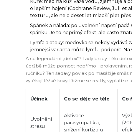
Kůže: med na kůži váže vodu, zjemňuje a po
o lepším hojení (Cochrane Review, Jull et a
texturu, ale ne o deset let mladší pleť přes
Spánek a nálada: po uvolnění napětí padá sy
spánku. Je to nepřímý efekt, ale často zna
Lymfa a otoky: medovka se někdy vydává za
jemnější varianta může lymfu podpořit. Na 
A co legendární „detox“? Tady brzdy. Tělo detox
údržbě může pomoct nepřímo - prokrvením, rela
ručníku? Ten šedavý povlak po masáži je směs
vytékají těžké kovy. Držme se reality, vyplatí se t
Účinek
Co se děje ve těle
Co 
Aktivace
Výz
Uvolnění
parasympatiku,
(201
stresu
snížení kortizolu
efe