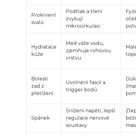
Podtlak a tření
Fyzi
Prokrvení
zvyšují
oče
svalů
mikrocirkulaci
potv
Med váže vodu,
Hydratace
Malé
zjemňuje rohovou
kůže
top
vrstvu
Bolesti
Důk
Uvolnění fascií a
zad z
(ma
trigger bodů
přetížení
pom
Snížení napětí, lepší
Zle
Spánek
regulace nervové
běžn
soustavy
mas