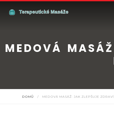
MEDOVÁ MASÁŽ:
DOMŮ
/
MEDOVÁ MASÁŽ: JAK ZLEPŠUJE ZDRAVÍ,