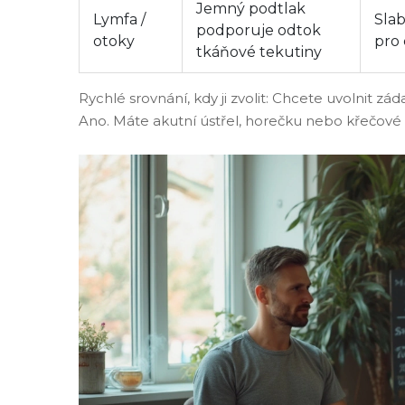
Jemný podtlak
Lymfa /
Slab
podporuje odtok
otoky
pro
tkáňové tekutiny
Rychlé srovnání, kdy ji zvolit: Chcete uvolnit z
Ano. Máte akutní ústřel, horečku nebo křečové 