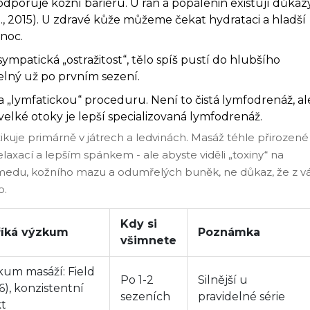
dporuje kožní bariéru. U ran a popálenin existují důkaz
l., 2015). U zdravé kůže můžeme čekat hydrataci a hladší
 noc.
mpatická „ostražitost“, tělo spíš pustí do hlubšího
telný už po prvním sezení.
 „lymfatickou“ proceduru. Není to čistá lymfodrenáž, al
velké otoky je lepší specializovaná lymfodrenáž.
ikuje primárně v játrech a ledvinách. Masáž téhle přirozené
xací a lepším spánkem - ale abyste viděli „toxiny“ na
 medu, kožního mazu a odumřelých buněk, ne důkaz, že z v
o.
Kdy si
říká výzkum
Poznámka
všimnete
kum masáží: Field
Po 1-2
Silnější u
6), konzistentní
sezeních
pravidelné série
kt