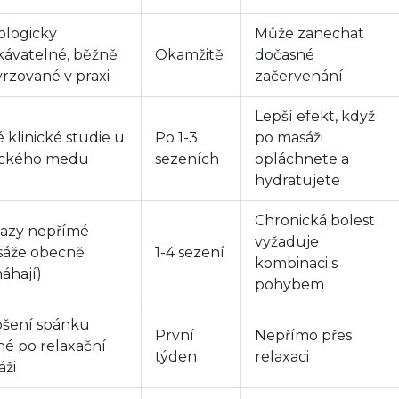
ologicky
Může zanechat
kávatelné, běžně
Okamžitě
dočasné
rzované v praxi
začervenání
Lepší efekt, když
 klinické studie u
Po 1-3
po masáži
ického medu
sezeních
opláchnete a
hydratujete
Chronická bolest
azy nepřímé
vyžaduje
sáže obecně
1-4 sezení
kombinaci s
áhají)
pohybem
pšení spánku
První
Nepřímo přes
é po relaxační
týden
relaxaci
áži