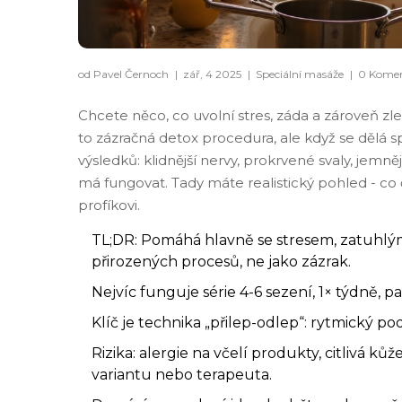
od Pavel Černoch
|
zář, 4 2025
|
Speciální masáže
|
0 Komen
Chcete něco, co uvolní stres, záda a zároveň zl
to zázračná detox procedura, ale když se dělá 
výsledků: klidnější nervy, prokrvené svaly, jemněj
má fungovat. Tady máte realistický pohled - co č
profíkovi.
TL;DR: Pomáhá hlavně se stresem, zatuhlými
přirozených procesů, ne jako zázrak.
Nejvíc funguje série 4-6 sezení, 1× týdně, 
Klíč je technika „přilep-odlep“: rytmický po
Rizika: alergie na včelí produkty, citlivá kůže
variantu nebo terapeuta.