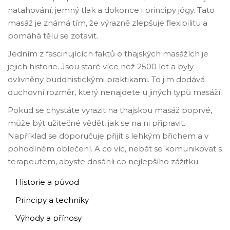
natahování, jemný tlak a dokonce i principy jógy. Tato
masáž je známá tím, že výrazně zlepšuje flexibilitu a
pomáhá tělu se zotavit.
Jedním z fascinujících faktů o thajských masážích je
jejich historie. Jsou staré více než 2500 let a byly
ovlivněny buddhistickými praktikami. To jim dodává
duchovní rozměr, který nenajdete u jiných typů masáží.
Pokud se chystáte vyrazit na thajskou masáž poprvé,
může být užitečné vědět, jak se na ni připravit.
Například se doporučuje přijít s lehkým břichem a v
pohodlném oblečení. A co víc, nebát se komunikovat s
terapeutem, abyste dosáhli co nejlepšího zážitku.
Historie a původ
Principy a techniky
Výhody a přínosy