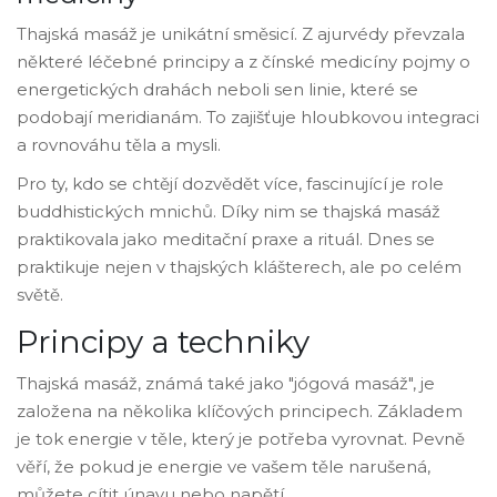
Thajská masáž je unikátní směsicí. Z ajurvédy převzala
některé léčebné principy a z čínské medicíny pojmy o
energetických drahách neboli sen linie, které se
podobají meridianám. To zajišťuje hloubkovou integraci
a rovnováhu těla a mysli.
Pro ty, kdo se chtějí dozvědět více, fascinující je role
buddhistických mnichů. Díky nim se thajská masáž
praktikovala jako meditační praxe a rituál. Dnes se
praktikuje nejen v thajských klášterech, ale po celém
světě.
Principy a techniky
Thajská masáž, známá také jako "jógová masáž", je
založena na několika klíčových principech. Základem
je tok energie v těle, který je potřeba vyrovnat. Pevně
věří, že pokud je energie ve vašem těle narušená,
můžete cítit únavu nebo napětí.