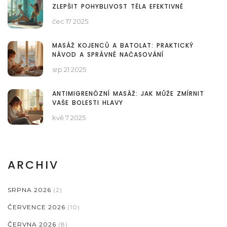
ZLEPŠIT POHYBLIVOST TĚLA EFEKTIVNĚ
čec 17 2025
MASÁŽ KOJENCŮ A BATOLAT: PRAKTICKÝ
NÁVOD A SPRÁVNÉ NAČASOVÁNÍ
srp 21 2025
ANTIMIGRENÓZNÍ MASÁŽ: JAK MŮŽE ZMÍRNIT
VAŠE BOLESTI HLAVY
kvě 7 2025
ARCHIV
SRPNA 2026
(2)
ČERVENCE 2026
(10)
ČERVNA 2026
(8)