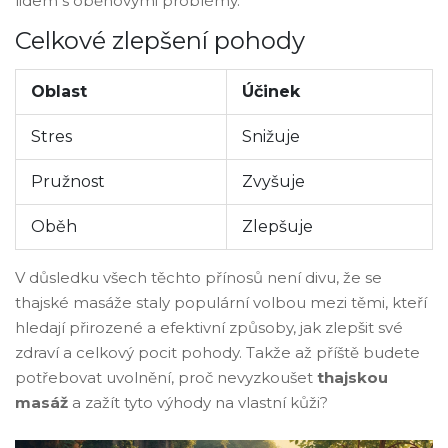
lidem s oběhovými problémy.
Celkové zlepšení pohody
Oblast
Účinek
Stres
Snižuje
Pružnost
Zvyšuje
Oběh
Zlepšuje
V důsledku všech těchto přínosů není divu, že se
thajské masáže staly populární volbou mezi těmi, kteří
hledají přirozené a efektivní způsoby, jak zlepšit své
zdraví a celkový pocit pohody. Takže až příště budete
potřebovat uvolnění, proč nevyzkoušet
thajskou
masáž
a zažít tyto výhody na vlastní kůži?