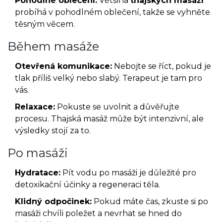
Pohodlné oblečení:
Většina
thajských masáží
probíhá v pohodlném oblečení, takže se vyhněte
těsným věcem.
Během masáže
Otevřená komunikace:
Nebojte se říct, pokud je
tlak příliš velký nebo slabý. Terapeut je tam pro
vás.
Relaxace:
Pokuste se uvolnit a důvěřujte
procesu. Thajská masáž může být intenzivní, ale
výsledky stojí za to.
Po masáži
Hydratace:
Pít vodu po masáži je důležité pro
detoxikační účinky a regeneraci těla.
Klidný odpočinek:
Pokud máte čas, zkuste si po
masáži chvíli poležet a nevrhat se hned do