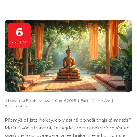
6
úno, 2025
od Veronika Bělohlávková
|
úno, 6 2025
|
Exotické masáže
|
0 Komentáře
Přemýšleli jste někdy, co vlastně obnáší thajská masáž?
Možná vás překvapí, že nejde jen o obyčejné mačkání
svalů. Je to propracovaná technika, která kombinuje