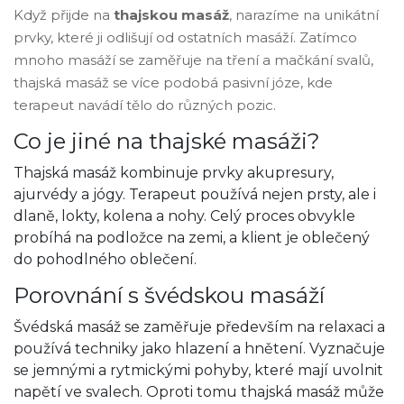
Když přijde na
thajskou masáž
, narazíme na unikátní
prvky, které ji odlišují od ostatních masáží. Zatímco
mnoho masáží se zaměřuje na tření a mačkání svalů,
thajská masáž se více podobá pasivní józe, kde
terapeut navádí tělo do různých pozic.
Co je jiné na thajské masáži?
Thajská masáž kombinuje prvky akupresury,
ajurvédy a jógy. Terapeut používá nejen prsty, ale i
dlaně, lokty, kolena a nohy. Celý proces obvykle
probíhá na podložce na zemi, a klient je oblečený
do pohodlného oblečení.
Porovnání s švédskou masáží
Švédská masáž se zaměřuje především na relaxaci a
používá techniky jako hlazení a hnětení. Vyznačuje
se jemnými a rytmickými pohyby, které mají uvolnit
napětí ve svalech. Oproti tomu thajská masáž může