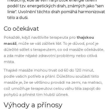
medicíny, kde se věří na průtok energie tělem
podél tzv. energetických drah, známých jako "sen
linie". Uvolnění těchto drah pomáhá harmonizovat
tělo a duši.
Co očekávat
Pokaždé, když navštívíte terapeuta pro
thajskou
masáž
, může se váš zážitek lišit. To je důvod, proč je
důležité sdílet s terapeutem, co od masáže očekáváte,
a zda máte nějaké zdravotní problémy nebo citlivá
místa.
Thajské masáže mohou trvat od 60 do 120 minut,
podle vašich potřeb a přání. Důležitou součástí této
masáže je, že se většinou provádí na zemi, na matraci,
což umožňuje terapeutovi celou váhu těla zapojit do
pohybů a přinést tím hlubší účinek.
Výhody a přínosy