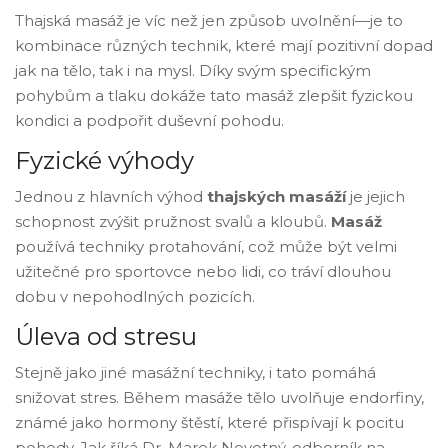
Thajská masáž je víc než jen způsob uvolnění—je to
kombinace různých technik, které mají pozitivní dopad
jak na tělo, tak i na mysl. Díky svým specifickým
pohybům a tlaku dokáže tato masáž zlepšit fyzickou
kondici a podpořit duševní pohodu.
Fyzické výhody
Jednou z hlavních výhod
thajských masáží
je jejich
schopnost zvýšit pružnost svalů a kloubů.
Masáž
používá techniky protahování, což může být velmi
užitečné pro sportovce nebo lidi, co tráví dlouhou
dobu v nepohodlných pozicích.
Úleva od stresu
Stejně jako jiné masážní techniky, i tato pomáhá
snižovat stres. Během masáže tělo uvolňuje endorfiny,
známé jako hormony štěstí, které přispívají k pocitu
pohody. Jak říká Dr. Marek Novotný, odborník na