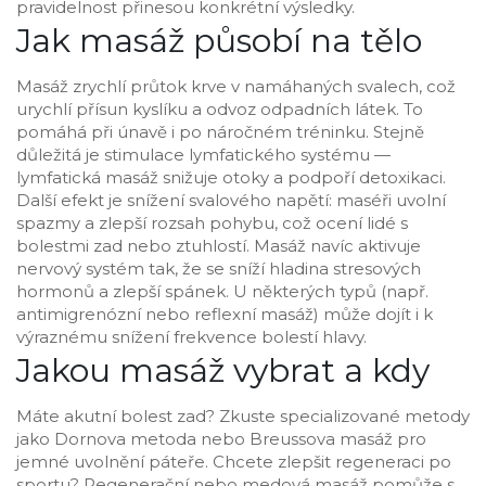
pravidelnost přinesou konkrétní výsledky.
Jak masáž působí na tělo
Masáž zrychlí průtok krve v namáhaných svalech, což
urychlí přísun kyslíku a odvoz odpadních látek. To
pomáhá při únavě i po náročném tréninku. Stejně
důležitá je stimulace lymfatického systému —
lymfatická masáž snižuje otoky a podpoří detoxikaci.
Další efekt je snížení svalového napětí: maséři uvolní
spazmy a zlepší rozsah pohybu, což ocení lidé s
bolestmi zad nebo ztuhlostí. Masáž navíc aktivuje
nervový systém tak, že se sníží hladina stresových
hormonů a zlepší spánek. U některých typů (např.
antimigrenózní nebo reflexní masáž) může dojít i k
výraznému snížení frekvence bolestí hlavy.
Jakou masáž vybrat a kdy
Máte akutní bolest zad? Zkuste specializované metody
jako Dornova metoda nebo Breussova masáž pro
jemné uvolnění páteře. Chcete zlepšit regeneraci po
sportu? Regenerační nebo medová masáž pomůže s