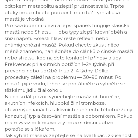
odtokem metabolitů a zlepší pružnost svalů. Trpíte
otoky nebo chcete podpořit imunitu? Lymfatická
masáž je vhodná.
Pro každodenní úlevu a lepší spánek funguje klasická
masáž nebo Shiatsu — oba typy zlepší krevní oběh a
sníží napětí. Bolesti hlavy řešte reflexní nebo
antimigrenózní masáž. Pokud chcete zkusit něco
méně známého, nahlédněte do článků o čínské masáži
nebo shiatsu, kde najdete konkrétní přínosy a tipy.
Frekvence: při akutních potížích 1–2× týdně, při
prevenci nebo údržbě 1× za 2–4 týdny. Délka
procedury záleží na problému — 30–90 minut. Po
masáži pijte vodu, lehce se protáhněte a vyhněte se
těžkému jídlu či alkoholu.
Na co si dát pozor: vynechejte masáž při horečce,
akutních infekcích, hluboké žilní trombóze,
otevřených ranách a aktivních zánětech. Těhotné ženy
konzultují typ a časování masáže s odborníkem. Pokud
máte výrazné křečové žíly nebo srdeční potíže,
poraďte se s lékařem.
Jak vybrat maséra: zeptejte se na kvalifikaci, zkušenosti