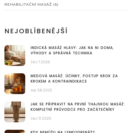
REHABILITAČNÍ MASÁŽ
(6)
NEJOBLÍBENĚJŠÍ
INDICKÁ MASÁŽ HLAVY: JAK NA NI DOMA,
VÝHODY A SPRÁVNÁ TECHNIKA
čec 1 2026
MEDOVÁ MASÁŽ: ÚČINKY, POSTUP KROK ZA
KROKEM A KONTRAINDIKACE
srp 28 2025
JAK SE PŘIPRAVIT NA PRVNÍ THAJSKOU MASÁŽ:
KOMPLETNÍ PRŮVODCE PRO ZAČÁTEČNÍKY
čec 9 2026
KDY NEMŮŽU NA LYMFODRENÁŽ?