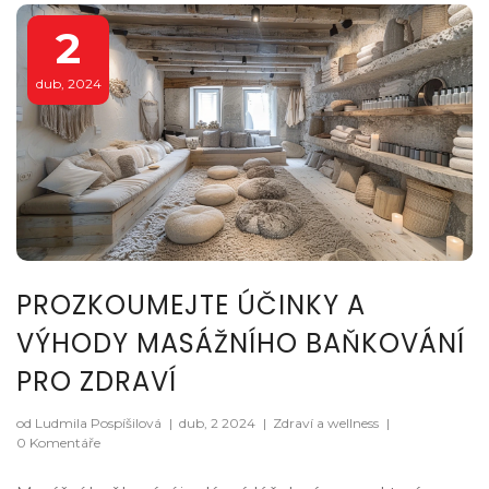
2
dub, 2024
PROZKOUMEJTE ÚČINKY A
VÝHODY MASÁŽNÍHO BAŇKOVÁNÍ
PRO ZDRAVÍ
od Ludmila Pospíšilová
|
dub, 2 2024
|
Zdraví a wellness
|
0 Komentáře