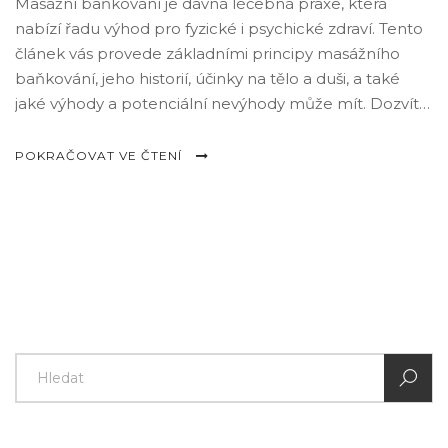
Masážní baňkování je dávná léčebná praxe, která
nabízí řadu výhod pro fyzické i psychické zdraví. Tento
článek vás provede základními principy masážního
baňkování, jeho historií, účinky na tělo a duši, a také
jaké výhody a potenciální nevýhody může mít. Dozvíte
se, jak se masážní baňkování provádí a jaké tipy
dodržovat pro maximální prospěch z této terapie.
POKRAČOVAT VE ČTENÍ