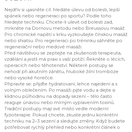
Nejdřív si ujasněte cíl: hledáte úlevu od bolesti, lepší
spánek nebo regeneraci po sportu? Podle toho
hledejte techniku. Chcete-li ulevit od bolesti zad,
mrkněte na Dornovu metodu nebo Breussovu masáž.
Pro chronické napětí v krku vyzkoušejte čínskou masáž
nebo shiatsu. Pro regeneraci po tréninku sáhněte po
regenerační nebo medové masáži.
Před návštěvou se zeptejte na zkušenosti terapeuta,
vzdělání a jestli má praxi s vaší potíží. Řekněte o lécích,
operacích nebo těhotenství. Některé postupy se
nehodí při akutním zánětu, hluboké žilní trombóze
nebo vysoké horečce.
Připravte se: přijďte hydratovaní, lehce najedení a s
volným oblečením. Po masáži pijte vodu a dejte si
klidnou půlhodinu na dopady sezení – tělo často
reaguje únavou nebo mírným vyplavením toxinů.
Tradiční postupy mají své místo vedle moderní
fyzioterapie. Pokud chcete, zkuste jednu konkrétní
techniku na 2–3 sezení a sledujte změny. Když budete
potřebovat rychlý přehled nebo konkrétní článek o