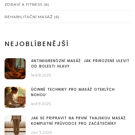
ZDRAVÍ A FITNESS
(6)
REHABILITAČNÍ MASÁŽ
(6)
NEJOBLÍBENĚJŠÍ
ANTIMIGRENÓZNÍ MASÁŽ: JAK PŘIROZENĚ ULEVIT
OD BOLESTI HLAVY
led 8 2025
ÚČINNÉ TECHNIKY PRO MASÁŽ OTEKLÝCH
NOHOU
led 9 2025
JAK SE PŘIPRAVIT NA PRVNÍ THAJSKOU MASÁŽ:
KOMPLETNÍ PRŮVODCE PRO ZAČÁTEČNÍKY
čec 9 2026