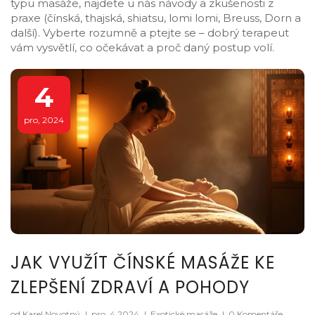
typu masáže, najdete u nás návody a zkušenosti z
praxe (čínská, thajská, shiatsu, lomi lomi, Breuss, Dorn a
další). Vyberte rozumně a ptejte se – dobrý terapeut
vám vysvětlí, co očekávat a proč daný postup volí.
4
pro, 2024
JAK VYUŽÍT ČÍNSKÉ MASÁŽE KE
ZLEPŠENÍ ZDRAVÍ A POHODY
od Karel Novotný
|
pro, 4 2024
|
Exotické masáže
|
0 Komentáře