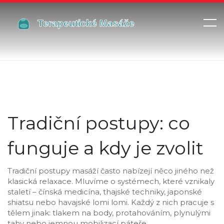
Tradiční postupy: co
funguje a kdy je zvolit
Tradiční postupy masáží často nabízejí něco jiného než
klasická relaxace. Mluvíme o systémech, které vznikaly
staletí – čínská medicína, thajské techniky, japonské
shiatsu nebo havajské lomi lomi. Každý z nich pracuje s
tělem jinak: tlakem na body, protahováním, plynulými
tahy nebo jemnou mobilizací páteře.