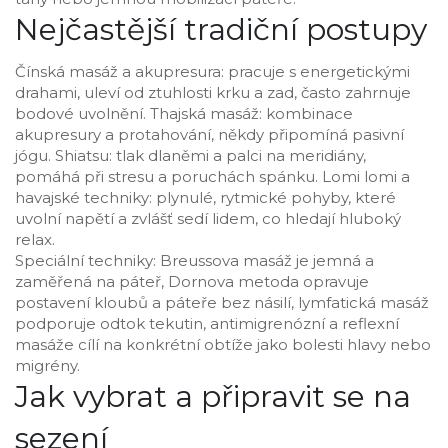
Nejčastější tradiční postupy
Čínská masáž a akupresura: pracuje s energetickými
drahami, uleví od ztuhlosti krku a zad, často zahrnuje
bodové uvolnění. Thajská masáž: kombinace
akupresury a protahování, někdy připomíná pasivní
jógu. Shiatsu: tlak dlaněmi a palci na meridiány,
pomáhá při stresu a poruchách spánku. Lomi lomi a
havajské techniky: plynulé, rytmické pohyby, které
uvolní napětí a zvlášť sedí lidem, co hledají hluboký
relax.
Speciální techniky: Breussova masáž je jemná a
zaměřená na páteř, Dornova metoda opravuje
postavení kloubů a páteře bez násilí, lymfatická masáž
podporuje odtok tekutin, antimigrenózní a reflexní
masáže cílí na konkrétní obtíže jako bolesti hlavy nebo
migrény.
Jak vybrat a připravit se na
sezení