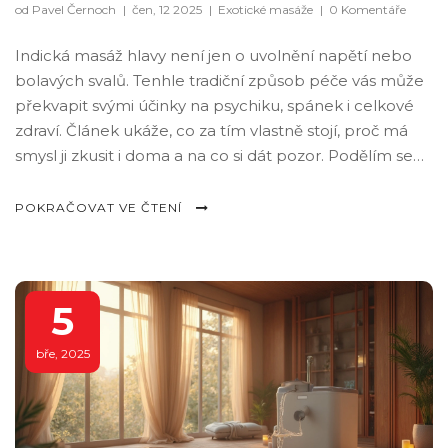
od Pavel Černoch
|
čen, 12 2025
|
Exotické masáže
|
0 Komentáře
Indická masáž hlavy není jen o uvolnění napětí nebo
bolavých svalů. Tenhle tradiční způsob péče vás může
překvapit svými účinky na psychiku, spánek i celkové
zdraví. Článek ukáže, co za tím vlastně stojí, proč má
smysl ji zkusit i doma a na co si dát pozor. Podělím se
taky o konkrétní tipy, jak si masáž užít naplno a
samozřejmě přidám pár zajímavostí z Indie. Připravte
POKRAČOVAT VE ČTENÍ
se na změnu, která opravdu stojí za to.
5
bře, 2025