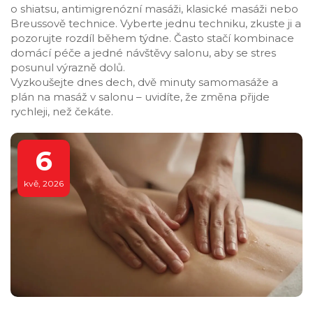
o shiatsu, antimigrenózní masáži, klasické masáži nebo
Breussově technice. Vyberte jednu techniku, zkuste ji a
pozorujte rozdíl během týdne. Často stačí kombinace
domácí péče a jedné návštěvy salonu, aby se stres
posunul výrazně dolů.
Vyzkoušejte dnes dech, dvě minuty samomasáže a
plán na masáž v salonu – uvidíte, že změna přijde
rychleji, než čekáte.
6
kvě, 2026