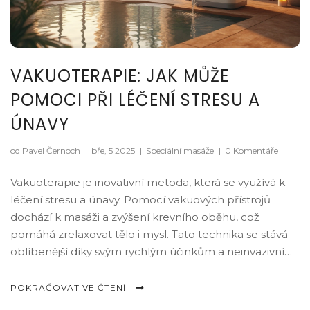
VAKUOTERAPIE: JAK MŮŽE
POMOCI PŘI LÉČENÍ STRESU A
ÚNAVY
od Pavel Černoch
|
bře, 5 2025
|
Speciální masáže
|
0 Komentáře
Vakuoterapie je inovativní metoda, která se využívá k
léčení stresu a únavy. Pomocí vakuových přístrojů
dochází k masáži a zvýšení krevního oběhu, což
pomáhá zrelaxovat tělo i mysl. Tato technika se stává
oblíbenější díky svým rychlým účinkům a neinvazivní
povaze. Pro lidi hledající nenáročný způsob uvolnění
může být vakuoterapie ideálním řešením. Navíc nabízí
POKRAČOVAT VE ČTENÍ
možnost kombinace s dalšími relaxačními metodami.