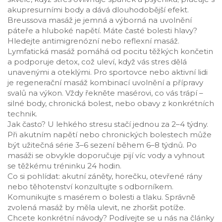
akupresurními body a dává dlouhodobější efekt.
Breussova masáž je jemná a výborná na uvolnění
páteře a hluboké napětí. Máte časté bolesti hlavy?
Hledejte antimigrenózní nebo reflexní masáž.
Lymfatická masáž pomáhá od pocitu těžkých končetin
a podporuje detox, což uleví, když vás stres dělá
unavenými a oteklými. Pro sportovce nebo aktivní lidi
je regenerační masáž kombinací uvolnění a přípravy
svalů na výkon. Vždy řekněte masérovi, co vás trápí –
silné body, chronická bolest, nebo obavy z konkrétních
technik.
Jak často? U lehkého stresu stačí jednou za 2–4 týdny.
Při akutním napětí nebo chronických bolestech může
být užitečná série 3–6 sezení během 6–8 týdnů. Po
masáži se obvykle doporučuje pijí víc vody a vyhnout
se těžkému tréninku 24 hodin.
Co si pohlídat: akutní záněty, horečku, otevřené rány
nebo těhotenství konzultujte s odborníkem.
Komunikujte s masérem o bolesti a tlaku. Správně
zvolená masáž by měla ulevit, ne zhoršit potíže.
Chcete konkrétní návody? Podívejte se u nás na články