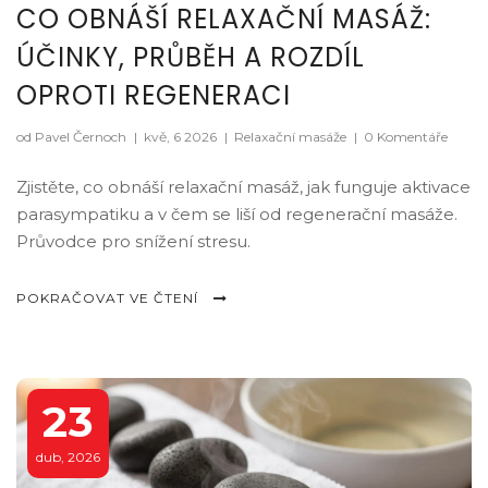
CO OBNÁŠÍ RELAXAČNÍ MASÁŽ:
ÚČINKY, PRŮBĚH A ROZDÍL
OPROTI REGENERACI
od Pavel Černoch
|
kvě, 6 2026
|
Relaxační masáže
|
0 Komentáře
Zjistěte, co obnáší relaxační masáž, jak funguje aktivace
parasympatiku a v čem se liší od regenerační masáže.
Průvodce pro snížení stresu.
POKRAČOVAT VE ČTENÍ
23
dub, 2026