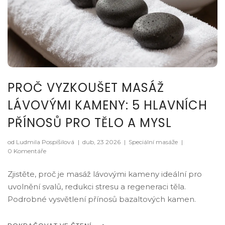
PROČ VYZKOUŠET MASÁŽ
LÁVOVÝMI KAMENY: 5 HLAVNÍCH
PŘÍNOSŮ PRO TĚLO A MYSL
od Ludmila Pospíšilová
|
dub, 23 2026
|
Speciální masáže
|
0 Komentáře
Zjistěte, proč je masáž lávovými kameny ideální pro
uvolnění svalů, redukci stresu a regeneraci těla.
Podrobné vysvětlení přínosů bazaltových kamen.