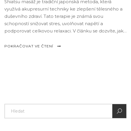
Shiatsu masáž je tradiční japonská metoda, která
využívá akupresurní techniky ke zlepšení tělesného a
duševního zdraví. Tato terapie je známá svou
schopností snižovat stres, uvolňovat napětí a
podporovat celkovou relaxaci. V článku se dozvíte, jak
shiatsu masáž funguje, jaké jsou její přínosy a jak ji
můžete začlenit do svého každodenního života.
POKRAČOVAT VE ČTENÍ