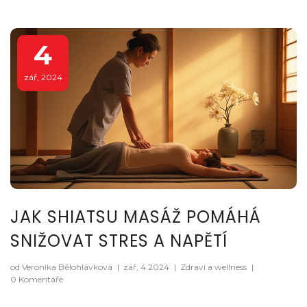
4
zář, 2024
JAK SHIATSU MASÁŽ POMÁHÁ
SNIŽOVAT STRES A NAPĚTÍ
od Veronika Bělohlávková
|
zář, 4 2024
|
Zdraví a wellness
|
0 Komentáře