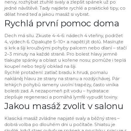
nervy, rozhýbat ztuhlé svaly a zlepšit spánek už po
jedné návštěvě. Tady najdete rychlé a praktické tipy, co
dělat hned teď a jakou masáž si vybrat.
Rychlá první pomoc doma
Dech má sílu. Zkuste 4-4-6: nádech 4 vteřiny, podržet
4, výdech 6. Opakujte 5–10× a napětí jít dolů. Masírujte
si krk a šíji krouživými pohyby palcem nebo dlaní – stačí
2–3 minuty na každé straně. Pro bolest hlavy jemně
tlakujte spánky a oblast u kořene nosu; pomůže i teplá
koupel nebo teplý obklad na šíji.
Rychlé protažení: zatlač bradu k hrudi, pomalu
nakláněj hlavu ze strany na stranu a rozdýchávej. Pár
lehkých pohybů rameny uvolní trapézy, často viníka
bolesti zad. A nezapomeň pít vodu – hydratace
zlepšuje regeneraci a pomáhá lymfě vypudit toxiny.
Jakou masáž zvolit v salonu
Klasická masáž zvládne napjaté svaly a běžný stres –
dobrá volba po dlouhém dni u počítače. Shiatsu je
skvělé, když stres ovlivňuje spánek a psychiku; pracuje s