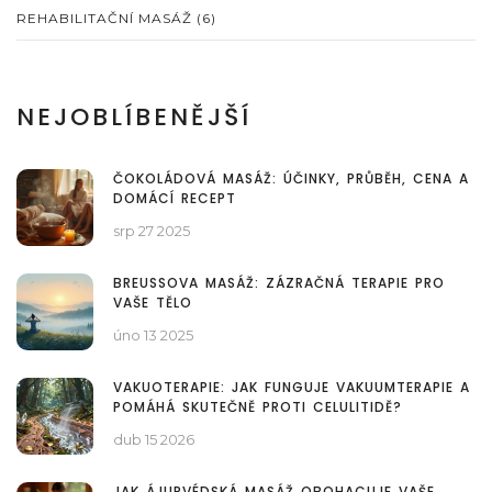
REHABILITAČNÍ MASÁŽ
(6)
NEJOBLÍBENĚJŠÍ
ČOKOLÁDOVÁ MASÁŽ: ÚČINKY, PRŮBĚH, CENA A
DOMÁCÍ RECEPT
srp 27 2025
BREUSSOVA MASÁŽ: ZÁZRAČNÁ TERAPIE PRO
VAŠE TĚLO
úno 13 2025
VAKUOTERAPIE: JAK FUNGUJE VAKUUMTERAPIE A
POMÁHÁ SKUTEČNĚ PROTI CELULITIDĚ?
dub 15 2026
JAK ÁJURVÉDSKÁ MASÁŽ OBOHACUJE VAŠE