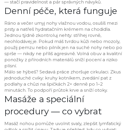
— stačí pravidelnost a pár správných návyků.
Denní péče, která funguje
Ráno a večer umyj nohy vlažnou vodou, osušíš mezi
prsty a natřeš hydratačním krémem na chodidla.
Jednou týdně zkontroluj nehty: stříhej rovně,
neohlodávej je. Pokud máš tvrdou kůži nebo mozoly,
použij pemzu nebo pilník jen na suché nohy nebo po
sprše — nikdy ne příliš agresivně. Volná obuv a kvalitní
ponožky z přírodních materiálů sníží pocení a riziko
plísní.
Málo se hýbeš? Sedavá práce zhoršuje cirkulaci. Zkus
jednoduché cviky: kruhy kotníkem, zvedání pat z
podlahy a chůzi na špičkách 2× denně po 1–2
minutách. To podpoří průtok krve a sníží otoky.
Masáže a speciální
procedury — co vybrat
Masáž nohou pomůže uvolnit svaly, zlepšit lymfatický
odtok a snížit únavu. Tady je přehled, kdy co vybrat: