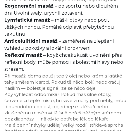
Regenerační masáž
– po sportu nebo dlouhém
dni. Uvolní svaly, urychlí zotavení.
Lymfatická masáž
– máš-li otoky nebo pocit
těžkých nohou. Pomáhá odplavit přebytečnou
tekutinu.
Anticelulitidní masáž
– zaměřená na zlepšení
vzhledu pokožky a lokální prokrvení.
Reflexní masáž
– když chceš zkusit uvolnění přes
reflexní body; může pomoci i s bolestmi hlavy nebo
stresem.
Při masáži doma použij teplý olej nebo krém a krátké
tahy směrem k srdci. Pokud tě něco bolí, nepokračuj
násilím — bolest je signál, že se něco děje.
Kdy vyhledat odborníka? Pokud máš silné otoky,
červené či teplé místo, hnisavé změny pod nehty, nebo
dlouhodobou bolest, objednej se k lékaři nebo
zkušenému masérovi. Plísně neřeš běžným krémem
bez diagnózy — někdy je potřeba lék od lékaře.
Malé denní návyky udělají velký rozdíl: střídavá sprcha