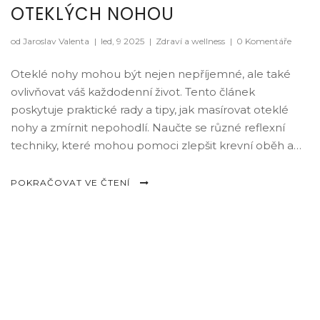
OTEKLÝCH NOHOU
od Jaroslav Valenta
|
led, 9 2025
|
Zdraví a wellness
|
0 Komentáře
Oteklé nohy mohou být nejen nepříjemné, ale také
ovlivňovat váš každodenní život. Tento článek
poskytuje praktické rady a tipy, jak masírovat oteklé
nohy a zmírnit nepohodlí. Naučte se různé reflexní
techniky, které mohou pomoci zlepšit krevní oběh a
podpořit uvolnění. Dozvíte se také, jaké faktory mohou
vést k otokům a jak jim předcházet.
POKRAČOVAT VE ČTENÍ