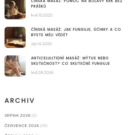
ČÍNSKÁ MASÁŽ: POMOC NA BOLAVÝ KRK BEZ
PRÁŠKŮ
kvě 15 2025
ČÍNSKÁ MASÁŽ: JAK FUNGUJE, ÚČINKY A CO
BYSTE MĚLI VĚDĚT
srp 14 2025
ANTICELULITIDNÍ MASÁŽ: MÝTUS NEBO
SKUTEČNOST? CO SKUTEČNĚ FUNGUJE
led 28 2026
ARCHIV
SRPNA 2026
(2)
ČERVENCE 2026
(10)