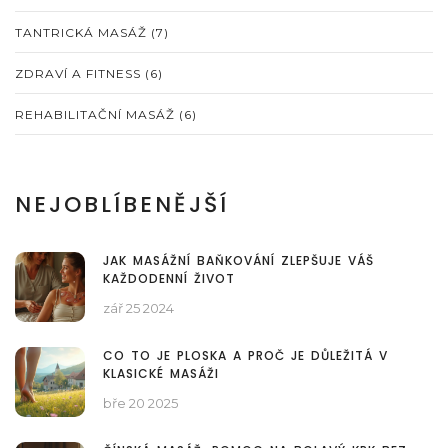
TANTRICKÁ MASÁŽ
(7)
ZDRAVÍ A FITNESS
(6)
REHABILITAČNÍ MASÁŽ
(6)
NEJOBLÍBENĚJŠÍ
JAK MASÁŽNÍ BAŇKOVÁNÍ ZLEPŠUJE VÁŠ
KAŽDODENNÍ ŽIVOT
zář 25 2024
CO TO JE PLOSKA A PROČ JE DŮLEŽITÁ V
KLASICKÉ MASÁŽI
bře 20 2025