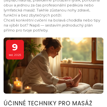
(teplá/chladná), pravidelné protažení lýtek, pohodlná
obuv a jednou za čas profesionální pedikúra nebo
lymfatická masáž. Takhle zůstanou nohy zdravé,
funkční a bez zbytečných potíží.
Chceš konkrétní cvičení na bolavá chodidla nebo tipy
na výběr bot? Napiš — sestavím jednoduchý plán
přímo pro tvoje potřeby.
9
led, 2025
ÚČINNÉ TECHNIKY PRO MASÁŽ