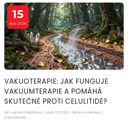
15
dub, 2026
VAKUOTERAPIE: JAK FUNGUJE
VAKUUMTERAPIE A POMÁHÁ
SKUTEČNĚ PROTI CELULITIDĚ?
od Ludmila Pospíšilová
|
dub, 15 2026
|
Zdraví a wellness
|
0 Komentáře