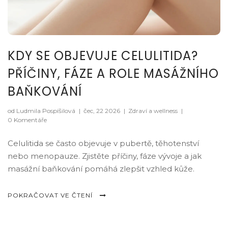
KDY SE OBJEVUJE CELULITIDA?
PŘÍČINY, FÁZE A ROLE MASÁŽNÍHO
BAŇKOVÁNÍ
od Ludmila Pospíšilová
|
čec, 22 2026
|
Zdraví a wellness
|
0 Komentáře
Celulitida se často objevuje v pubertě, těhotenství
nebo menopauze. Zjistěte příčiny, fáze vývoje a jak
masážní baňkování pomáhá zlepšit vzhled kůže.
POKRAČOVAT VE ČTENÍ