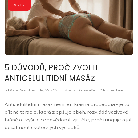
lis, 2025
5 DŮVODŮ, PROČ ZVOLIT
ANTICELULITIDNÍ MASÁŽ
od Karel Novotný
|
lis, 27 2025
|
Speciální masáže
|
0 Komentáře
Anticelulitidní masáž není jen krásná procedura - je to
cílená terapie, která zlepšuje oběh, rozkládá vazivové
tkáně a zvyšuje sebevědomí. Zjistěte, proč funguje a jak
dosáhnout skutečných výsledků.