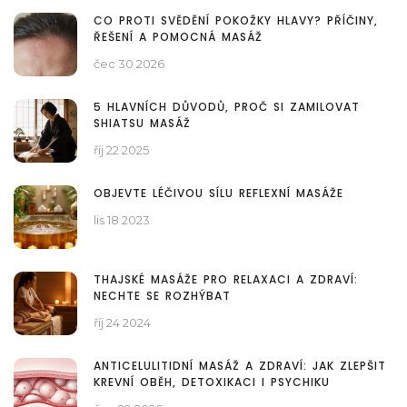
CO PROTI SVĚDĚNÍ POKOŽKY HLAVY? PŘÍČINY,
ŘEŠENÍ A POMOCNÁ MASÁŽ
čec 30 2026
5 HLAVNÍCH DŮVODŮ, PROČ SI ZAMILOVAT
SHIATSU MASÁŽ
říj 22 2025
OBJEVTE LÉČIVOU SÍLU REFLEXNÍ MASÁŽE
lis 18 2023
THAJSKÉ MASÁŽE PRO RELAXACI A ZDRAVÍ:
NECHTE SE ROZHÝBAT
říj 24 2024
ANTICELULITIDNÍ MASÁŽ A ZDRAVÍ: JAK ZLEPŠIT
KREVNÍ OBĚH, DETOXIKACI I PSYCHIKU