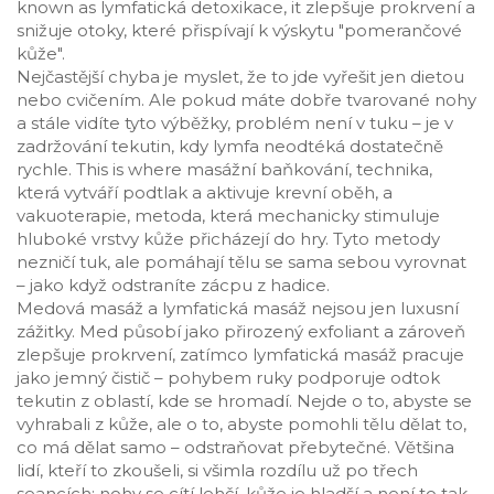
known as
lymfatická detoxikace
, it
zlepšuje prokrvení a
snižuje otoky, které přispívají k výskytu "pomerančové
kůže"
.
Nejčastější chyba je myslet, že to jde vyřešit jen dietou
nebo cvičením. Ale pokud máte dobře tvarované nohy
a stále vidíte tyto výběžky, problém není v tuku – je v
zadržování tekutin
,
kdy lymfa neodtéká dostatečně
rychle
. This is where
masážní baňkování
,
technika,
která vytváří podtlak a aktivuje krevní oběh
, a
vakuoterapie
,
metoda, která mechanicky stimuluje
hluboké vrstvy kůže
přicházejí do hry. Tyto metody
nezničí tuk, ale pomáhají tělu se sama sebou vyrovnat
– jako když odstraníte zácpu z hadice.
Medová masáž a lymfatická masáž nejsou jen luxusní
zážitky. Med působí jako přirozený exfoliant a zároveň
zlepšuje prokrvení, zatímco lymfatická masáž pracuje
jako jemný čistič – pohybem ruky podporuje odtok
tekutin z oblastí, kde se hromadí. Nejde o to, abyste se
vyhrabali z kůže, ale o to, abyste pomohli tělu dělat to,
co má dělat samo – odstraňovat přebytečné. Většina
lidí, kteří to zkoušeli, si všimla rozdílu už po třech
seancích: nohy se cítí lehčí, kůže je hladší a není to tak