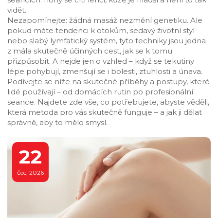
vidět.
Nezapomínejte: žádná masáž nezmění genetiku. Ale
pokud máte tendenci k otokům, sedavý životní styl
nebo slabý lymfatický systém, tyto techniky jsou jedna
z mála skutečně účinných cest, jak se k tomu
přizpůsobit. A nejde jen o vzhled – když se tekutiny
lépe pohybují, zmenšují se i bolesti, ztuhlosti a únava.
Podívejte se níže na skutečné příběhy a postupy, které
lidé používají – od domácích rutin po profesionální
seance. Najdete zde vše, co potřebujete, abyste věděli,
která metoda pro vás skutečně funguje – a jak ji dělat
správně, aby to mělo smysl.
22
čec, 2026