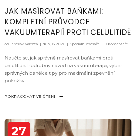
JAK MASÍROVAT BAŇKAMI:
KOMPLETNÍ PRŮVODCE
VAKUUMTERAPIÍ PROTI CELULITIDĚ
od Jaroslav Valenta
|
dub, 13 2026
|
Speciální masáže
|
0 Komentáře
Naučte se, jak správně masírovat baňkami proti
celulitidě. Podrobný návod na vakuumterapii, výběr
správných baněk a tipy pro maximální zpevnění
pokožky.
POKRAČOVAT VE ČTENÍ
27