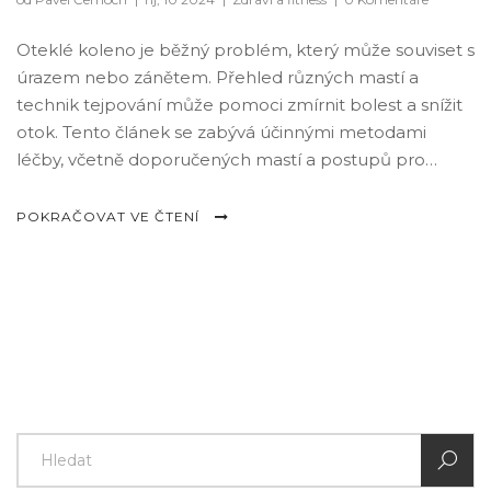
Oteklé koleno je běžný problém, který může souviset s
úrazem nebo zánětem. Přehled různých mastí a
technik tejpování může pomoci zmírnit bolest a snížit
otok. Tento článek se zabývá účinnými metodami
léčby, včetně doporučených mastí a postupů pro
tejpování, které podporují rychlejší regeneraci a
usnadňují každodenní pohyb. Zaměřujeme se na
POKRAČOVAT VE ČTENÍ
přínosy kombinace léčebných mastí a správné
aplikace tejpů pro optimalizaci procesu hojení.