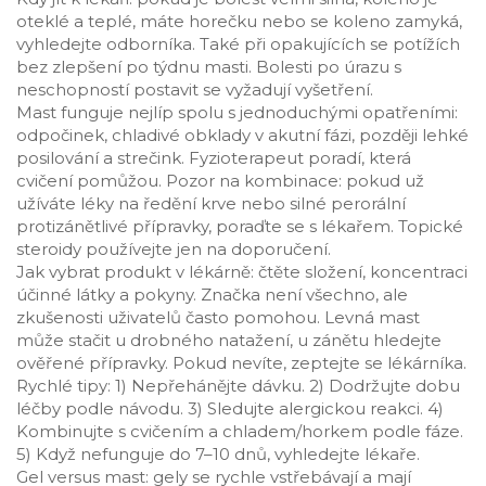
oteklé a teplé, máte horečku nebo se koleno zamyká,
vyhledejte odborníka. Také při opakujících se potížích
bez zlepšení po týdnu masti. Bolesti po úrazu s
neschopností postavit se vyžadují vyšetření.
Mast funguje nejlíp spolu s jednoduchými opatřeními:
odpočinek, chladivé obklady v akutní fázi, později lehké
posilování a strečink. Fyzioterapeut poradí, která
cvičení pomůžou. Pozor na kombinace: pokud už
užíváte léky na ředění krve nebo silné perorální
protizánětlivé přípravky, poraďte se s lékařem. Topické
steroidy používejte jen na doporučení.
Jak vybrat produkt v lékárně: čtěte složení, koncentraci
účinné látky a pokyny. Značka není všechno, ale
zkušenosti uživatelů často pomohou. Levná mast
může stačit u drobného natažení, u zánětu hledejte
ověřené přípravky. Pokud nevíte, zeptejte se lékárníka.
Rychlé tipy: 1) Nepřehánějte dávku. 2) Dodržujte dobu
léčby podle návodu. 3) Sledujte alergickou reakci. 4)
Kombinujte s cvičením a chladem/horkem podle fáze.
5) Když nefunguje do 7–10 dnů, vyhledejte lékaře.
Gel versus mast: gely se rychle vstřebávají a mají