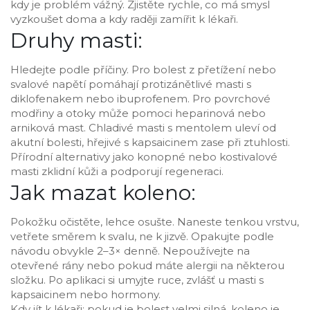
kdy je problém vážný. Zjistěte rychle, co má smysl
vyzkoušet doma a kdy raději zamířit k lékaři.
Druhy masti:
Hledejte podle příčiny. Pro bolest z přetížení nebo
svalové napětí pomáhají protizánětlivé masti s
diklofenakem nebo ibuprofenem. Pro povrchové
modřiny a otoky může pomoci heparinová nebo
arniková mast. Chladivé masti s mentolem uleví od
akutní bolesti, hřejivé s kapsaicinem zase při ztuhlosti.
Přírodní alternativy jako konopné nebo kostivalové
masti zklidní kůži a podporují regeneraci.
Jak mazat koleno:
Pokožku očistěte, lehce osušte. Naneste tenkou vrstvu,
vetřete směrem k svalu, ne k jizvě. Opakujte podle
návodu obvykle 2–3× denně. Nepoužívejte na
otevřené rány nebo pokud máte alergii na některou
složku. Po aplikaci si umyjte ruce, zvlášť u masti s
kapsaicinem nebo hormony.
Kdy jít k lékaři: pokud je bolest velmi silná, koleno je