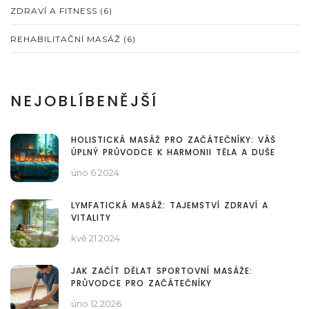
ZDRAVÍ A FITNESS
(6)
REHABILITAČNÍ MASÁŽ
(6)
NEJOBLÍBENĚJŠÍ
HOLISTICKÁ MASÁŽ PRO ZAČÁTEČNÍKY: VÁŠ
ÚPLNÝ PRŮVODCE K HARMONII TĚLA A DUŠE
úno 6 2024
LYMFATICKÁ MASÁŽ: TAJEMSTVÍ ZDRAVÍ A
VITALITY
kvě 21 2024
JAK ZAČÍT DĚLAT SPORTOVNÍ MASÁŽE:
PRŮVODCE PRO ZAČÁTEČNÍKY
úno 12 2026