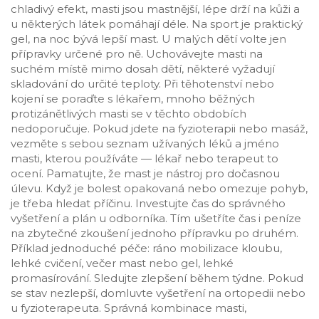
chladivý efekt, masti jsou mastnější, lépe drží na kůži a
u některých látek pomáhají déle. Na sport je praktický
gel, na noc bývá lepší mast. U malých dětí volte jen
přípravky určené pro ně. Uchovávejte masti na
suchém místě mimo dosah dětí, některé vyžadují
skladování do určité teploty. Při těhotenství nebo
kojení se poraďte s lékařem, mnoho běžných
protizánětlivých masti se v těchto obdobích
nedoporučuje. Pokud jdete na fyzioterapii nebo masáž,
vezměte s sebou seznam užívaných léků a jméno
masti, kterou používáte — lékař nebo terapeut to
ocení. Pamatujte, že mast je nástroj pro dočasnou
úlevu. Když je bolest opakovaná nebo omezuje pohyb,
je třeba hledat příčinu. Investujte čas do správného
vyšetření a plán u odborníka. Tím ušetříte čas i peníze
na zbytečné zkoušení jednoho přípravku po druhém.
Příklad jednoduché péče: ráno mobilizace kloubu,
lehké cvičení, večer mast nebo gel, lehké
promasírování. Sledujte zlepšení během týdne. Pokud
se stav nezlepší, domluvte vyšetření na ortopedii nebo
u fyzioterapeuta. Správná kombinace masti,