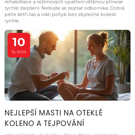
rehabilitace a režimových opatření většinou přinese
rychlé zlepšení. Nebojte se zeptat odborníka. Dobrá
péče šetří čas a vrátí pohyb bez zbytečné bolesti
rychle.
10
říj, 2024
NEJLEPŠÍ MASTI NA OTEKLÉ
KOLENO A TEJPOVÁNÍ
od Pavel Černoch
|
říj, 10 2024
|
Zdraví a fitness
|
0 Komentáře