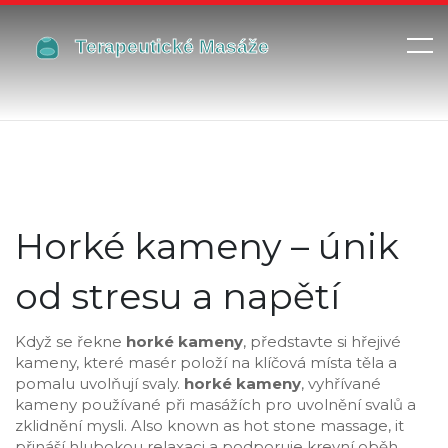
Horké kameny – únik
od stresu a napětí
Když se řekne
horké kameny
, představte si hřejivé
kameny, které masér položí na klíčová místa těla a
pomalu uvolňují svaly.
horké kameny
,
vyhřívané
kameny používané při masážích pro uvolnění svalů a
zklidnění mysli
. Also known as
hot stone massage
, it
přináší hlubokou relaxaci a podporuje krevní oběh
.