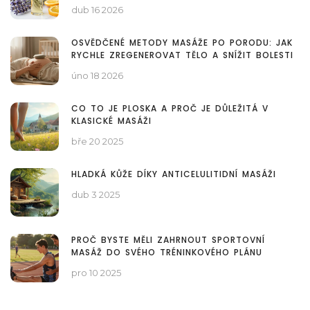
dub 16 2026
OSVĚDČENÉ METODY MASÁŽE PO PORODU: JAK
RYCHLE ZREGENEROVAT TĚLO A SNÍŽIT BOLESTI
úno 18 2026
CO TO JE PLOSKA A PROČ JE DŮLEŽITÁ V
KLASICKÉ MASÁŽI
bře 20 2025
HLADKÁ KŮŽE DÍKY ANTICELULITIDNÍ MASÁŽI
dub 3 2025
PROČ BYSTE MĚLI ZAHRNOUT SPORTOVNÍ
MASÁŽ DO SVÉHO TRÉNINKOVÉHO PLÁNU
pro 10 2025