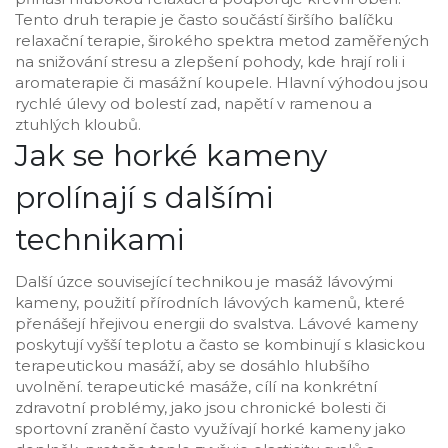
Tento druh terapie je často součástí širšího balíčku
relaxační terapie
,
širokého spektra metod zaměřených
na snižování stresu a zlepšení pohody
, kde hrají roli i
aromaterapie či masážní koupele. Hlavní výhodou jsou
rychlé úlevy od bolestí zad, napětí v ramenou a
ztuhlých kloubů.
Jak se horké kameny
prolínají s dalšími
technikami
Další úzce související technikou je
masáž lávovými
kameny
,
použití přírodních lávových kamenů, které
přenášejí hřejivou energii do svalstva
. Lávové kameny
poskytují vyšší teplotu a často se kombinují s klasickou
terapeutickou masáží, aby se dosáhlo hlubšího
uvolnění.
terapeutické masáže
,
cílí na konkrétní
zdravotní problémy, jako jsou chronické bolesti či
sportovní zranění
často využívají horké kameny jako