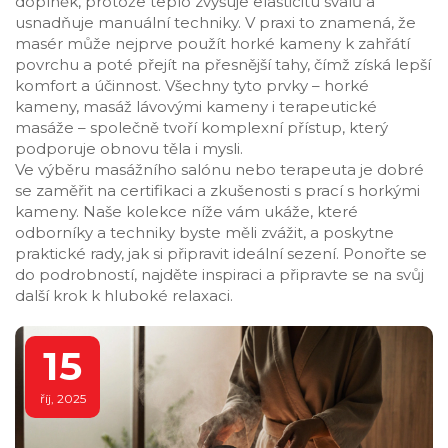
doplněk, protože teplo zvyšuje elasticitu svalů a
usnadňuje manuální techniky. V praxi to znamená, že
masér může nejprve použít horké kameny k zahřátí
povrchu a poté přejít na přesnější tahy, čímž získá lepší
komfort a účinnost. Všechny tyto prvky – horké
kameny, masáž lávovými kameny i terapeutické
masáže – společně tvoří komplexní přístup, který
podporuje obnovu těla i mysli.
Ve výběru masážního salónu nebo terapeuta je dobré
se zaměřit na certifikaci a zkušenosti s prací s horkými
kameny. Naše kolekce níže vám ukáže, které
odborníky a techniky byste měli zvážit, a poskytne
praktické rady, jak si připravit ideální sezení. Ponořte se
do podrobností, najděte inspiraci a připravte se na svůj
další krok k hluboké relaxaci.
15
říj, 2025