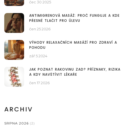
čec 30 2025
ANTIMIGRENOVÁ MASÁŽ: PROČ FUNGUJE A KDE
PŘESNĚ TLAČIT PRO ÚLEVU
čen 25 2026
VÝHODY RELAXAČNÍCH MASÁŽÍ PRO ZDRAVÍ A
POHODU
zář 5 2024
JAK POZNAT RAKOVINU ZAD? PŘÍZNAKY, RIZIKA
A KDY NAVŠTÍVIT LÉKAŘE
čen 17 2026
ARCHIV
SRPNA 2026
(2)