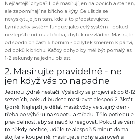
Nejčastější chyba? Lidé masírují jen na bocích a stehen,
ale zapomínají na břicho a kýty. Celulitida se
nevyskytuje jen tam, kde si to představujete.
Lymfatický systém funguje jako celý systém - pokud
nezlepšíte odtok z břicha, zbytek nezvládne. Masírujte
od spodních částí k horním - od lýtek směrem k pánvi,
od boků k břichu. Každý pohyb by měl být pomalý, asi
1-2 sekundy na jednu oblast.
2. Masírujte pravidelně - ne
jen když vás to napadne
Jednou týdně nestačí. Výsledky se projeví až po 8-12
sezeních, pokud budete masírovat alespoň 2-3krát
týdně. Nejlepší je dělat masáž vždy ve stejný den -
třeba po výběru na sobotu a středu. Tělo potřebuje
pravidelnost, aby se naučilo reagovat. Pokud se vám
to někdy nechce, udělejte alespoň 5 minut doma -
stojíte v koupelně, masírujete nohy a zároveň si