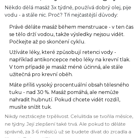
Někdo dělá masáž 3x týdně, používá dobrý olej, pije
vodu - a stále nic. Proč? Tři nejčastější důvody:
Právě děláte masáž během menstruace - v ten čas
se tělo drží vodou, takže výsledky nejsou vidět.
Počkejte až po skončení cyklu.
Užíváte léky, které způsobují retenci vody -
například antikoncepce nebo léky na krevní tlak.
V tom případě je masáž méně účinná, ale stále
užitečná pro krevní oběh.
Máte příliš vysoký procentuální obsah tělesného
tuku - nad 30 %. Masáž pomáhá, ale nemůže
nahradit hubnutí. Pokud chcete vidět rozdíl,
musíte snížit tuk.
Nikdy neztrácejte trpělivost. Celulitida se tvořila měsíce,
ne týdny. Její zlepšení také trvá. Ale pokud to děláte
správně, za 3-6 měsíců už se budete dívat do zrcadla a