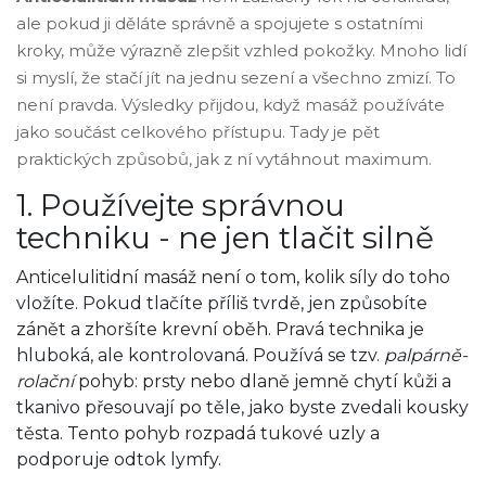
ale pokud ji děláte správně a spojujete s ostatními
kroky, může výrazně zlepšit vzhled pokožky. Mnoho lidí
si myslí, že stačí jít na jednu sezení a všechno zmizí. To
není pravda. Výsledky přijdou, když masáž používáte
jako součást celkového přístupu. Tady je pět
praktických způsobů, jak z ní vytáhnout maximum.
1. Používejte správnou
techniku - ne jen tlačit silně
Anticelulitidní masáž není o tom, kolik síly do toho
vložíte. Pokud tlačíte příliš tvrdě, jen způsobíte
zánět a zhoršíte krevní oběh. Pravá technika je
hluboká, ale kontrolovaná. Používá se tzv.
palpárně-
rolační
pohyb: prsty nebo dlaně jemně chytí kůži a
tkanivo přesouvají po těle, jako byste zvedali kousky
těsta. Tento pohyb rozpadá tukové uzly a
podporuje odtok lymfy.