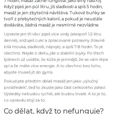
7 hodin, masáž začne fungovat jako silný nástroj.
Když piješ jen půl litru, jíš sladkosti a spíš 5 hodin,
masáž je jen zbytečná návštěva. Tukové buňky se
tvoří z přebytečných kalorií, a pokud je neustále
dodáváte, žádná masáž je nesmírně nezvládne.
Upravte jen tři věci: piješ více vody (alespoň 1,5 litru
denně), snižuješ cukr a zpracované potraviny (hlavně
bílá mouka, sladkosti, nápoje), a spíš 7-8 hodin. To je
všechno. Nejde o dietu, jde o stabilní zvyky. Po třech
týdnech už uvidíte, že kůže je jemnější, že se vám lépe
spí a že máte více energie. A to všechno bez toho,
abyste museli jít do gyms.
Pokud jste předtím dělali masáž jen jako „výlučný
prostředek“, teď to zkuste jako část celkového zdraví.
Výsledky nebudou rychlé, ale budou trvalé. A to je to,
co opravdu stojí za to.
Co dělat, když to nefunguje?