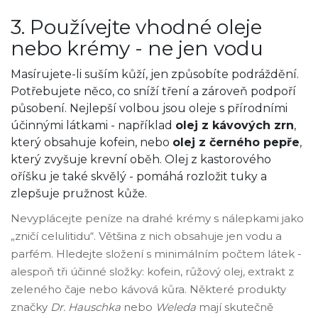
3. Používejte vhodné oleje
nebo krémy - ne jen vodu
Masírujete-li suším kůží, jen způsobíte podráždění.
Potřebujete něco, co sníží tření a zároveň podpoří
působení. Nejlepší volbou jsou oleje s přírodními
účinnými látkami - například
olej z kávových zrn
,
který obsahuje kofein, nebo
olej z černého pepře
,
který zvyšuje krevní oběh. Olej z kastorového
oříšku je také skvělý - pomáhá rozložit tuky a
zlepšuje pružnost kůže.
Nevyplácejte peníze na drahé krémy s nálepkami jako
„zničí celulitidu“. Většina z nich obsahuje jen vodu a
parfém. Hledejte složení s minimálním počtem látek -
alespoň tři účinné složky: kofein, růžový olej, extrakt z
zeleného čaje nebo kávová kůra. Některé produkty
značky
Dr. Hauschka
nebo
Weleda
mají skutečně