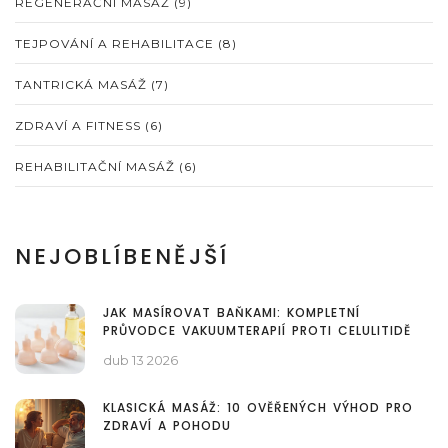
REGENERAČNÍ MASÁŽ
(9)
TEJPOVÁNÍ A REHABILITACE
(8)
TANTRICKÁ MASÁŽ
(7)
ZDRAVÍ A FITNESS
(6)
REHABILITAČNÍ MASÁŽ
(6)
NEJOBLÍBENĚJŠÍ
JAK MASÍROVAT BAŇKAMI: KOMPLETNÍ
PRŮVODCE VAKUUMTERAPIÍ PROTI CELULITIDĚ
dub 13 2026
KLASICKÁ MASÁŽ: 10 OVĚŘENÝCH VÝHOD PRO
ZDRAVÍ A POHODU