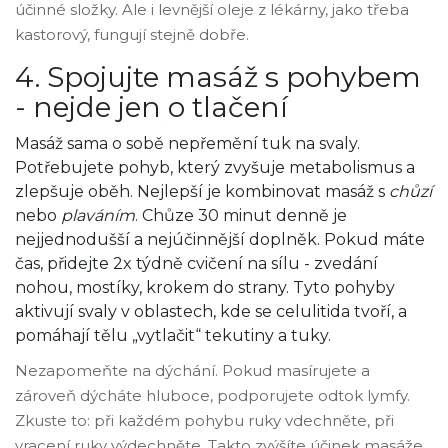
účinné složky. Ale i levnější oleje z lékárny, jako třeba
kastorový, fungují stejně dobře.
4. Spojujte masáž s pohybem
- nejde jen o tlačení
Masáž sama o sobě nepřemění tuk na svaly.
Potřebujete pohyb, který zvyšuje metabolismus a
zlepšuje oběh. Nejlepší je kombinovat masáž s
chůzí
nebo
plaváním
. Chůze 30 minut denně je
nejjednodušší a nejúčinnější doplněk. Pokud máte
čas, přidejte 2x týdně cvičení na sílu - zvedání
nohou, mostíky, krokem do strany. Tyto pohyby
aktivují svaly v oblastech, kde se celulitida tvoří, a
pomáhají tělu „vytlačit“ tekutiny a tuky.
Nezapomeňte na dýchání. Pokud masírujete a
zároveň dýcháte hluboce, podporujete odtok lymfy.
Zkuste to: při každém pohybu ruky vdechněte, při
vracení ruky výdechněte. Takto zvýšíte účinek masáže