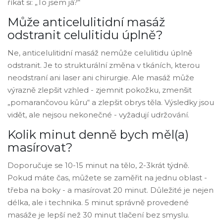
říkat si: „To jsem já?“
Může anticelulitidní masáž
odstranit celulitidu úplně?
Ne, anticelulitidní masáž nemůže celulitidu úplně
odstranit. Je to strukturální změna v tkáních, kterou
neodstraní ani laser ani chirurgie. Ale masáž může
výrazně zlepšit vzhled - zjemnit pokožku, zmenšit
„pomarančovou kůru“ a zlepšit obrys těla. Výsledky jsou
vidět, ale nejsou nekonečné - vyžadují udržování.
Kolik minut denně bych měl(a)
masírovat?
Doporučuje se 10-15 minut na tělo, 2-3krát týdně.
Pokud máte čas, můžete se zaměřit na jednu oblast -
třeba na boky - a masírovat 20 minut. Důležité je nejen
délka, ale i technika. 5 minut správně provedené
masáže je lepší než 30 minut tlačení bez smyslu.