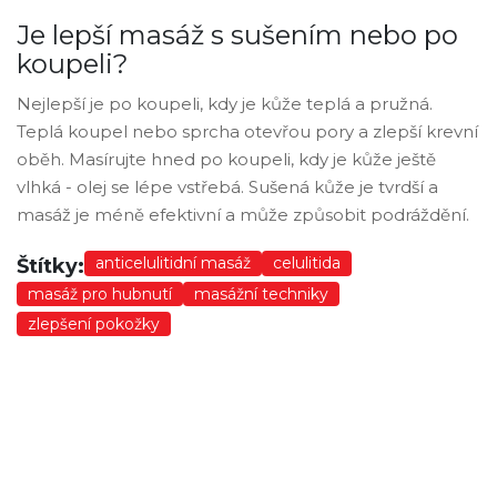
Je lepší masáž s sušením nebo po
koupeli?
Nejlepší je po koupeli, kdy je kůže teplá a pružná.
Teplá koupel nebo sprcha otevřou pory a zlepší krevní
oběh. Masírujte hned po koupeli, kdy je kůže ještě
vlhká - olej se lépe vstřebá. Sušená kůže je tvrdší a
masáž je méně efektivní a může způsobit podráždění.
anticelulitidní masáž
celulitida
Štítky:
masáž pro hubnutí
masážní techniky
zlepšení pokožky