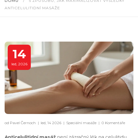
DOMŮ
/
5 ZPŮSOBŮ, JAK MAXIMALIZOVAT VÝSLEDKY
ANTICELULITIDNÍ MASÁŽE
14
led, 2026
od Pavel Černoch
|
led, 14 2026
|
Speciální masáže
|
0 Komentáře
Anticelulitidní masáž
není zázračný lék na celulitidu,